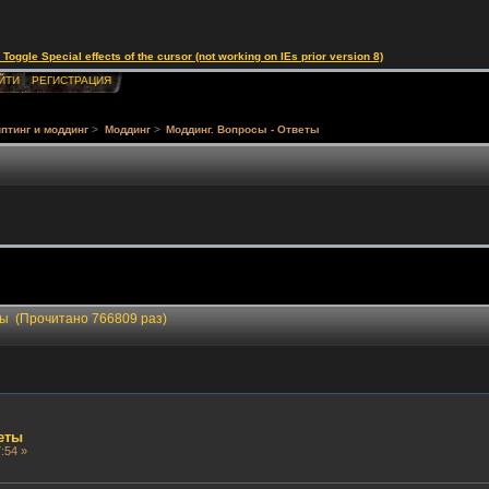
le Special effects of the cursor (not working on IEs prior version 8)
ЙТИ
РЕГИСТРАЦИЯ
птинг и моддинг
>
Моддинг
>
Моддинг. Вопросы - Ответы
ты (Прочитано 766809 раз)
еты
:54 »