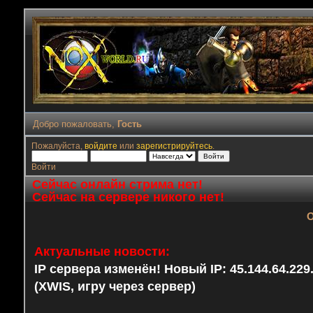
Добро пожаловать,
Гость
Пожалуйста,
войдите
или
зарегистрируйтесь
.
Войти
Сейчас онлайн стрима нет!
Сейчас на сервере никого нет!
О
Актуальные новости:
IP сервера изменён! Новый IP: 45.144.64.22
(XWIS, игру через сервер)