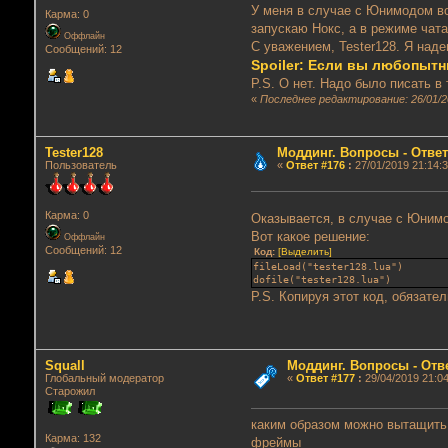
У меня в случае с Юнимодом во
Карма: 0
запускаю Нокс, а в режиме чат
Оффлайн
С уважением, Tester128. Я над
Сообщений: 12
Spoiler: Если вы любопыт
P.S. О нет. Надо было писать в
«
Последнее редактирование: 26/01/20
Tester128
Моддинг. Вопросы - Отве
Пользователь
«
Ответ #176
:
27/01/2019 21:14:3
Карма: 0
Оказывается, в случае с Юнимо
Вот какое решение:
Оффлайн
Сообщений: 12
Код:
[Выделить]
fileLoad("tester128.lua")
dofile("tester128.lua")
P.S. Копируя этот код, обязател
Squall
Моддинг. Вопросы - Отв
Глобальный модератор
«
Ответ #177
:
29/04/2019 21:04
Старожил
каким образом можно вытащить 
Карма: 132
фреймы