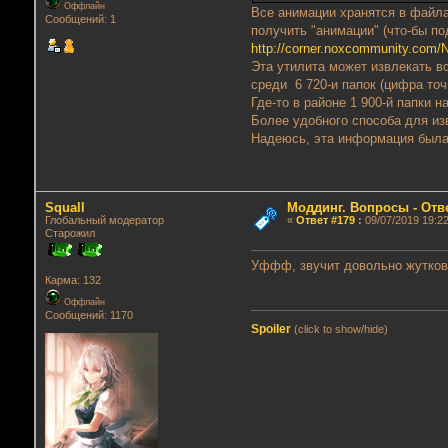
Оффлайн
Все анимации хранятся в файл
Сообщений: 1
получить "анимации" (что-бы п
http://corner.noxcommunity.com/
Эта утилита может извлекать в
среди 6 720-и папок (цифра точ
Где-то в районе 1 900-й папки 
Более удобного способа для изв
Надеюсь, эта информация была 
Squall
Моддинг. Вопросы - Отв
Глобальный модератор
«
Ответ #179
:
09/07/2019 19:22
Старожил
Уффф, звучит довольно жуткова
Карма: 132
Оффлайн
Сообщений: 1170
Spoiler
(click to show/hide)