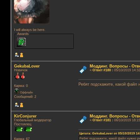
I will always be here.
Awards
GekubaLover
Моддинг. Вопросы - Отв
Новичок
«
Ответ #180
:
05/10/2019 14:32
Ребят подскажите, какой файл 
Карма: 0
Оффлайн
Сообщений: 2
KirConjurer
Моддинг. Вопросы - Отв
Глобальный модератор
«
Ответ #181
:
06/10/2019 18:15
Постоялец
Цитата: GekubaLover от 05/10/2019 14
Ребят подскажите, какой файл нужно р
Карма: 67