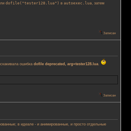
ли
dofile("tester128.lua")
в
autoexec.lua
, затем
Записан
выскакивала ошибка
dofile deprecated, arg=tester128.lua
.
Записан
ованные; в идеале - и анимированные, и просто отдельные