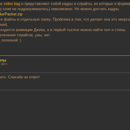
ах
video.bag
и представляют собой кадры и спрайты, из которых и форм
од этим не подразумевалось) невозможно. Но можно достать кадры.
NoxPacker.zip
се файлы в отдельную папку. Проблема в том, что делает она это неорг
ная).
находятся анимации Джека, а в первой тысяче можно найти пол и стены.
лечения спрайтов, увы, нет.
полезной :)
еты
:10 »
то. Спасибо за ответ!