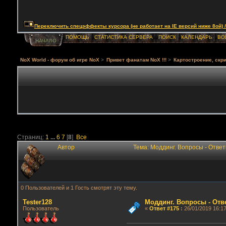
Переключить спецэффекты курсора (не работает на IE версий ниже 8ой) / Togg
ПОМОЩЬ
СТАТИСТИКА СЕРВЕРА
ПОИСК
КАЛЕНДАРЬ
ВО
НАЧАЛО
NoX World - форум об игре NoX
>
Привет фанатам NoX !!!
>
Картостроение, скри
Страниц:
1
...
6
7
[
8
]
Все
Автор
Тема: Моддинг. Вопросы - Отве
0 Пользователей и 1 Гость смотрят эту тему.
Tester128
Моддинг. Вопросы - Отв
Пользователь
«
Ответ #175
:
26/01/2019 16:17