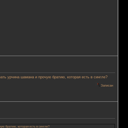
ать урчина шамана и прочую братию, которая есть в сингле?
Записан
ую братию, которая есть в сингле?