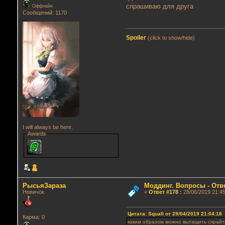
спрашиваю для друга
Оффлайн
Сообщений: 1170
Spoiler
(click to show/hide)
I will always be here.
Awards
РысьяЗараза
Моддинг. Вопросы - Отв
Новичок
«
Ответ #178
:
28/06/2019 21:45
Цитата: Squall от 29/04/2019 21:04:18
Карма: 0
каким образом можно вытащить спрайт