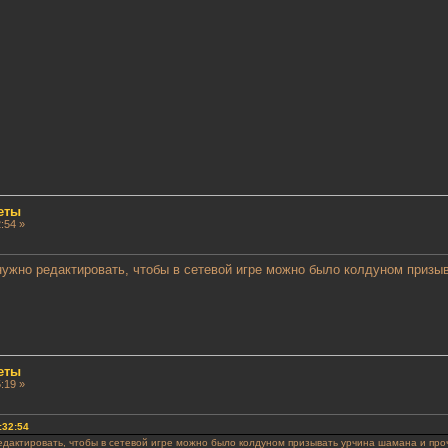
еты
:54 »
нужно редактировать, чтобы в сетевой игре можно было колдуном призыв
еты
:19 »
:32:54
едактировать, чтобы в сетевой игре можно было колдуном призывать урчина шамана и проч