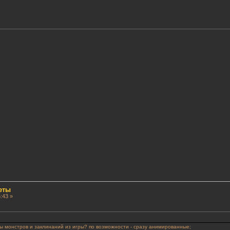
еты
:43 »
ы монстров и заклинаний из игры? по возможности - сразу анимированные;