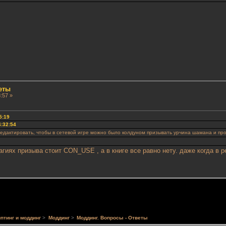
еты
:57 »
5:19
4:32:54
редактировать, чтобы в сетевой игре можно было колдуном призывать урчина шамана и про
агиях призыва стоит CON_USE , а в книге все равно нету. даже когда в 
птинг и моддинг
>
Моддинг
>
Моддинг. Вопросы - Ответы