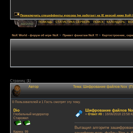
Переключить спецэффекты курсора (не работает на IE версий ниже 8ой) / Togg
ПОМОЩЬ
СТАТИСТИКА СЕРВЕРА
ПОИСК
КАЛЕНДАРЬ
ВО
НАЧАЛО
NoX World - форум об игре NoX
>
Привет фанатам NoX !!!
>
Картостроение, скри
Страниц: [
1
]
Автор
Тема: Шифрование файлов Nox (П
0 Пользователей и 1 Гость смотрят эту тему.
Dio
Шифрование файлов No
Глобальный модератор
«
Ответ #0
:
18/06/2018 23:58:4
Старожил
Вытащил алгоритм зашифровани
Карма: 99
зашифровывать файлы Nox-а. Кс