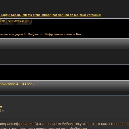
le Special effects of the cursor (not working on IEs prior version 8)
ЙТИ
РЕГИСТРАЦИЯ
птинг и моддинг
>
Моддинг
>
Шифрование файлов Nox
рочитано 41103 раз)
x
2 »
я/расшифрования Nox-а, написал библиотеку для этого самого процесс
тати, кажется, там используется сеть Фейстеля.