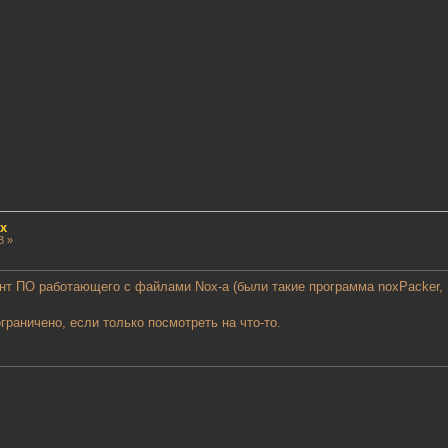
x
8 »
нт ПО работающего с файлами Nox-a (были такие программа noxPacker, No
граничено, если только посмотреть на что-то.