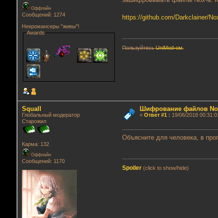
Оффлайн
Сообщений: 1274
https://github.com/Darkclainer/No
Некромансеры "живы"!
Awards
Пользуйтесь
UniMod-ом
.
Squall
Шифрование файлов No
Глобальный модератор
«
Ответ #1
:
19/06/2018 00:31:0
Старожил
Объясните для человека, в пр
Карма: 132
Оффлайн
Сообщений: 1170
Spoiler
(click to show/hide)