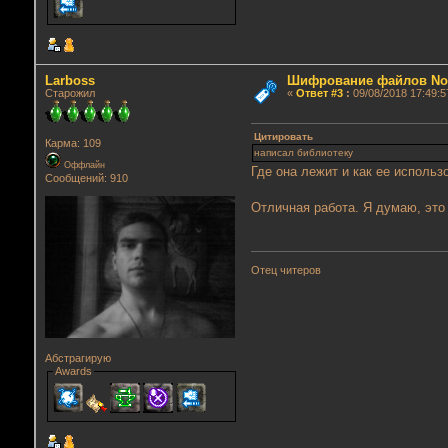
Lаrboss
Шифрование файлов No
Старожил
«
Ответ #3
:
09/08/2018 17:49:5
Цитировать
Карма: 109
написал библиотеку
Оффлайн
Где она лежит и как ее использо
Сообщений: 910
Отличная работа. Я думаю, это 
Отец читеров
Абстрагирую
Awards