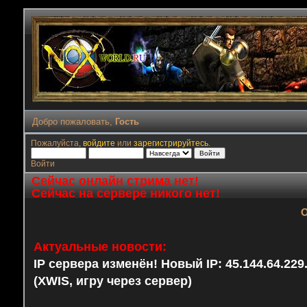
Добро пожаловать,
Гость
Пожалуйста,
войдите
или
зарегистрируйтесь
.
Войти
Сейчас онлайн стрима нет!
Сейчас на сервере никого нет!
О
Актуальные новости:
IP сервера изменён! Новый IP: 45.144.64.22
(XWIS, игру через сервер)