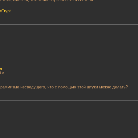
xCrypt
x
1 »
ограммизме несведущего, что с помощью этой штуки можно делать?