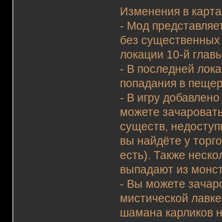
Изменения в карта
- Мод представляе
без существенных
локации 10-й главы
- В последней лок
попадания в пеще
- В игру добавлен
можете зачаровать
существ, недоступ
вы найдёте у торг
есть). Также неск
выпадают из монст
- Вы можете зачар
мистической лавке 
шамана карликов н