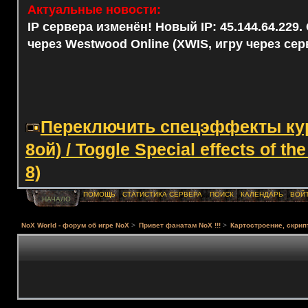
Актуальные новости:
IP сервера изменён! Новый IP: 45.144.64.229
через Westwood Online (XWIS, игру через сер
Переключить спецэффекты курс
8ой) / Toggle Special effects of th
8)
ПОМОЩЬ
СТАТИСТИКА СЕРВЕРА
ПОИСК
КАЛЕНДАРЬ
ВОЙ
НАЧАЛО
NoX World - форум об игре NoX
>
Привет фанатам NoX !!!
>
Картостроение, скрип