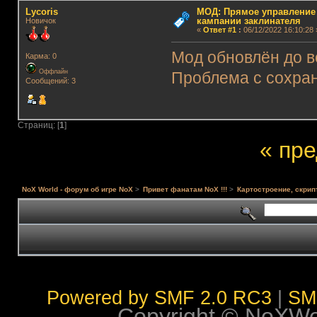
Lycoris
МОД: Прямое управление
кампании заклинателя
Новичок
«
Ответ #1
:
06/12/2022 16:10:28 
Мод обновлён до в
Карма: 0
Оффлайн
Проблема с сохра
Сообщений: 3
Страниц: [
1
]
« пр
NoX World - форум об игре NoX
>
Привет фанатам NoX !!!
>
Картостроение, скрип
Powered by SMF 2.0 RC3
|
SM
Copyright © NoXWorl