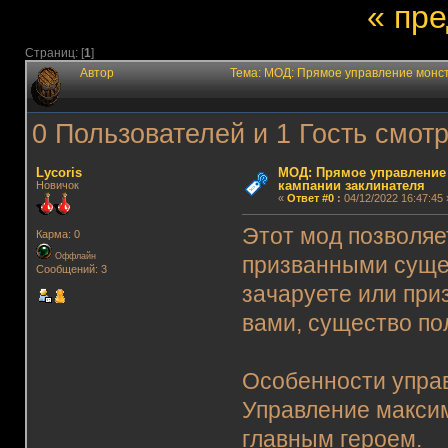
« пр
Страниц: [
1
]
Автор
Тема: МОД: Прямое управление монст
0 Пользователей и 1 Гость смотр
Lycoris
МОД: Прямое управление
кампании заклинателя
Новичок
«
Ответ #0
:
04/12/2022 16:47:45 
Этот мод позволяе
Карма: 0
Оффлайн
призванными сущес
Сообщений: 3
зачаруете или при
вами, существо по
Особенности упра
Управление макси
главным героем.