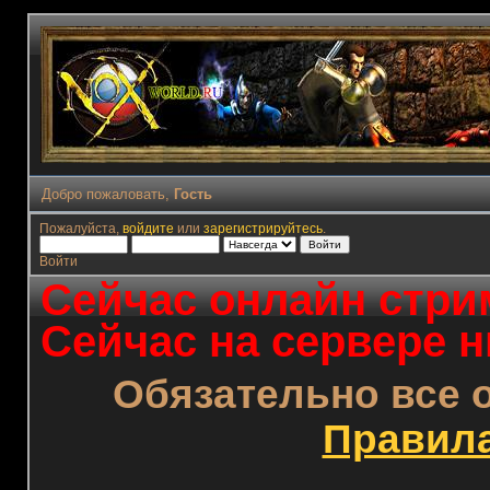
Добро пожаловать,
Гость
Пожалуйста,
войдите
или
зарегистрируйтесь
.
Войти
Сейчас онлайн стрим
Сейчас на сервере н
Обязательно все 
Правил