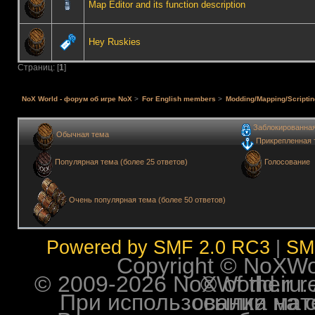
Map Editor and its function description
Hey Ruskies
Страниц: [
1
]
NoX World - форум об игре NoX
>
For English members
>
Modding/Mapping/Scriptin
Заблокированна
Обычная тема
Прикрепленная 
Голосование
Популярная тема (более 25 ответов)
Очень популярная тема (более 50 ответов)
Powered by SMF 2.0 RC3
|
SM
Copyright © NoXWorl
© 2009-2026 NoXWorld.ru. All image
При использовании материалов ф