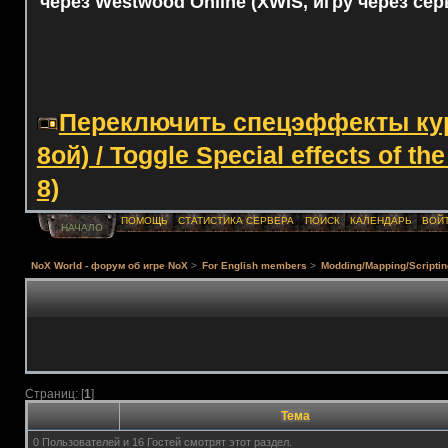
через Westwood Online (XWIS, игру через сер
Переключить спецэффекты курс
8ой) / Toggle Special effects of th
8)
ПОМОЩЬ
СТАТИСТИКА СЕРВЕРА
ПОИСК
КАЛЕНДАРЬ
ВОЙ
НАЧАЛО
NoX World - форум об игре NoX
>
For English members
>
Modding/Mapping/Scriptin
Страниц: [
1
]
Тема
0 Пользователей и 16 Гостей смотрят этот раздел.