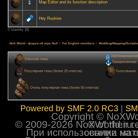
Map Editor and its function description
Hey Ruskies
Страниц: [
1
]
NoX World - форум об игре NoX
>
For English members
>
Modding/Mapping/Scriptin
Заблокированна
Обычная тема
Прикрепленная 
Голосование
Популярная тема (более 25 ответов)
Очень популярная тема (более 50 ответов)
Powered by SMF 2.0 RC3
|
SM
Copyright © NoXWorl
© 2009-2026 NoXWorld.ru. All image
При использовании материалов ф