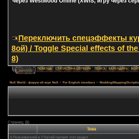
через Westwood Online (XWIS, игру через сер
Переключить спецэффекты курс
8ой) / Toggle Special effects of th
8)
ПОМОЩЬ
СТАТИСТИКА СЕРВЕРА
ПОИСК
КАЛЕНДАРЬ
ВОЙ
НАЧАЛО
NoX World - форум об игре NoX
>
For English members
>
Modding/Mapping/Scriptin
Страниц: [
1
]
Тема
0 Пользователей и 7 Гостей смотрят этот раздел.