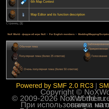
6th Map Contest
Map Editor and its function description
Страниц: [
1
]
NoX World - форум об игре NoX
>
For English members
>
Modding/Mapping/Scriptin
Заблокированна
Обычная тема
Прикрепленная 
Голосование
Популярная тема (более 25 ответов)
Очень популярная тема (более 50 ответов)
Powered by SMF 2.0 RC3
|
SM
Copyright © NoXWorl
© 2009-2026 NoXWorld.ru. All image
При использовании материалов ф