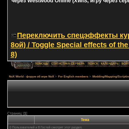
через Westwood Online (XWIS, игру через сер
Переключить спецэффекты курс
8ой) / Toggle Special effects of th
8)
ПОМОЩЬ
СТАТИСТИКА СЕРВЕРА
ПОИСК
КАЛЕНДАРЬ
ВОЙ
НАЧАЛО
NoX World - форум об игре NoX
>
For English members
>
Modding/Mapping/Scriptin
Страниц: [
1
]
Тема
0 Пользователей и 8 Гостей смотрят этот раздел.