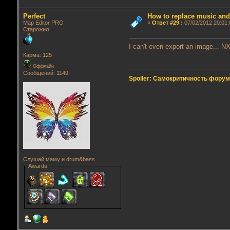
Perfect
How to replace music an
Map Editor PRO
«
Ответ #29
:
07/02/2012 20:01:
Старожил
I can't even export an image... N
Карма: 125
Оффлайн
Сообщений: 1149
Spoiler: Самокритичность фору
Слушай маму и drum&bass
Awards