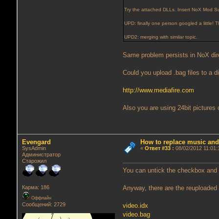
Try the attached DLLs. Insert NoX Mod Suite,
UPD: finally one person googled a little! 
UPD2: merging with similar topic.
Same problem persists in NoX dire
Could you upload .bag files to a d
http://www.mediafire.com
Also you are using 24bit pictures 
Evengard
How to replace music an
SysAdmin
«
Ответ #33
:
08/02/2012 11:01:
Администратор
Старожил
You can untick the checkbox and t
Карма: 186
Anyway, there are the reuploaded f
Оффлайн
Сообщений: 2729
video.idx
video.bag