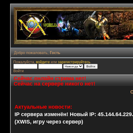
Добро пожаловать,
Гость
Пожалуйста,
войдите
или
зарегистрируйтесь
.
Войти
Сейчас онлайн стрима нет!
Сейчас на сервере никого нет!
О
Актуальные новости:
IP сервера изменён! Новый IP: 45.144.64.22
(XWIS, игру через сервер)