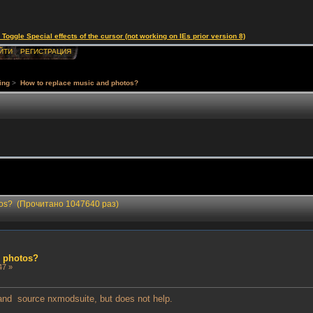
le Special effects of the cursor (not working on IEs prior version 8)
ЙТИ
РЕГИСТРАЦИЯ
ing
>
How to replace music and photos?
otos? (Прочитано 1047640 раз)
d photos?
47 »
s and source nxmodsuite, but does not help.