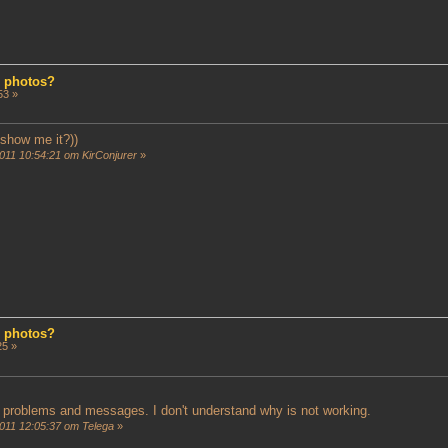
d photos?
53 »
show me it?))
11 10:54:21 от KirConjurer
»
d photos?
25 »
problems and messages. I don't understand why is not working.
11 12:05:37 от Telega
»