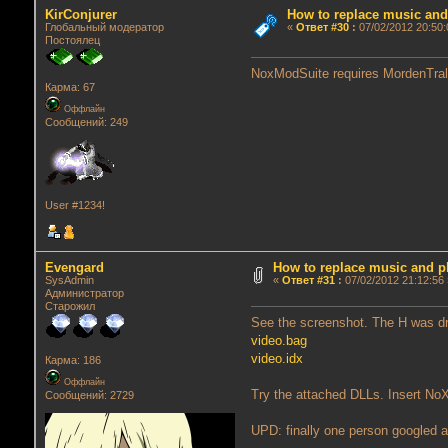
KirConjurer
How to replace music an
Глобальный модератор
«
Ответ #30
:
07/02/2012 20:50:
Постоялец
NoxModSuite requires MordenTral's
Карма: 67
Оффлайн
Сообщений: 249
User #1234!
Evengard
How to replace music and 
SysAdmin
«
Ответ #31
:
07/02/2012 21:12:56 
Администратор
Старожил
See the screenshot. The H was dra
video.bag
video.idx
Карма: 186
Оффлайн
Try the attached DLLs. Insert NoX M
Сообщений: 2729
UPD: finally one person googled a 