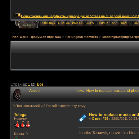
Переключить спецэффекты курсора (не работает на IE версий ниже 8ой) / Togg
ПОМОЩЬ
СТАТИСТИКА СЕРВЕРА
ПОИСК
КАЛЕНДАРЬ
ВО
НАЧАЛО
NoX World - форум об игре NoX
>
For English members
>
Modding/Mapping/Script
Страниц:
1
[
2
]
Все
Автор
Тема: How to replace music and ph
0 Пользователей и 3 Гостей смотрят эту тему.
Telega
How to replace music an
Новичок
«
Ответ #25
:
22/01/2011 20:23:
Thanks
Katarsis,
i have this file
Карма: 0