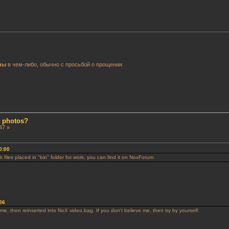
ны
в чем-либо, обычно с просьбой о прощении
d photos?
47 »
0:00
iles placed in "bin" folder for work, you can find it on NoxForum.
56
, then reinserted into NoX video.bag. If you don't believe me, then try by yourself: