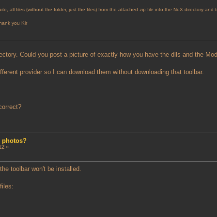
 all files (without the folder, just the files) from the attached zip file into the NoX directory and t
Thank you Kir
ctory. Could you post a picture of exactly how you have the dlls and the Mo
ifferent provider so I can download them without downloading that toolbar.
correct?
d photos?
12 »
he toolbar won't be installed.
iles: