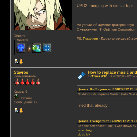
UPD2: merging with similar topic.
Не упоминай администраторов всуе...
С уважением, TriOptimum Corporation
Director
PS:
Покаяние
-
Признание своей ви
Awards
Stavros
How to replace music an
Пользователь
«
Ответ #32
:
08/02/2012 02:57:
Цитата: KirConjurer от 07/02/2012 20:5
Карма: 8
NoxModSuite requires MordenTral's NoxLib f
Оффлайн
Сообщений: 17
Tried that already
Цитата: Evengard от 07/02/2012 21:12:
See the screenshot. The H was drawn by me
video.bag
video.idx