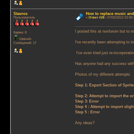
Stavros
How to replace music an
Пользователь
«
Ответ #28
:
07/02/2012 02:00:
I posted this at noxforum but to
Карма: 8
Оффлайн
I've recently been attempting to in
Сообщений: 17
I've even tried just re-incorporatin
Has anyone had any success with
Photos of my different attempts
Step 1: Export Section of Sprit
Step 2: Attempt to import the or
Step 3: Error
Step 4 : Attempt to import sligh
Step 5 : Error
Any ideas?