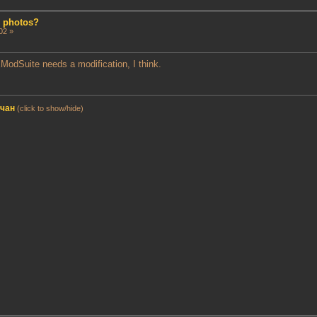
d photos?
02 »
XModSuite needs a modification, I think.
мчан
(click to show/hide)