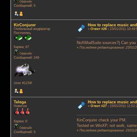
Оффлайн
Сообщений: 5
KirConjurer
How to replace music an
Глобальный модератор
«
Ответ #26
:
23/01/2011 10:49:
Постоялец
NoXModSuite sources?) Can you 
Карма: 67
«
Последнее редактирование: 23/01/20
Оффлайн
Сообщений: 249
User #1234!
Telega
How to replace music an
Новичок
«
Ответ #27
:
23/01/2011 11:52:
KinConjurer check your PM.
Карма: 0
Tested on WinXP, not work, same 
Оффлайн
«
Последнее редактирование: 23/01/20
Сообщений: 5