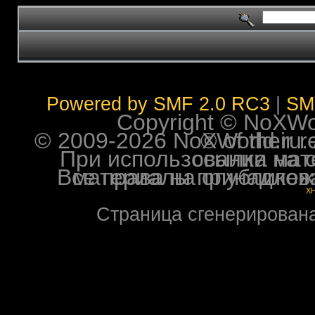
Powered by SMF 2.0 RC3
|
SM
Copyright © NoXWorl
© 2009-2026 NoXWorld.ru. All image
При использовании материалов ф
Все права на опубликованные на форуме NoXW
X
Страница сгенерирована 