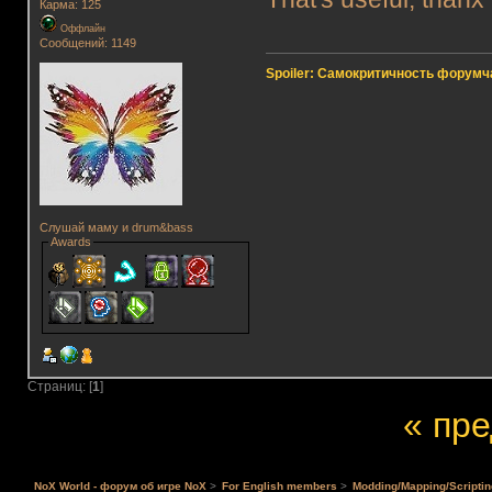
Карма: 125
Оффлайн
Сообщений: 1149
Spoiler: Самокритичность форумч
Слушай маму и drum&bass
Awards
Страниц: [
1
]
« пр
NoX World - форум об игре NoX
>
For English members
>
Modding/Mapping/Scriptin