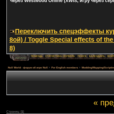
через Westwood Online (XWIS, игру через сер
Переключить спецэффекты курс
8ой) / Toggle Special effects of th
8)
ПОМОЩЬ
СТАТИСТИКА СЕРВЕРА
ПОИСК
КАЛЕНДАРЬ
ВОЙ
НАЧАЛО
NoX World - форум об игре NoX
>
For English members
>
Modding/Mapping/Scriptin
« пр
Страниц: [
1
]