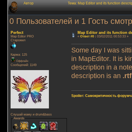
Автор
Тема: Map Editor and its function desc
0 Пользователей и 1 Гость смотр
Perfect
Map Editor and its function d
Map Editor PRO
«
Ответ #0
:
03/02/2011 00:53:33 »
Старожил
Some day I was sitti
Карма: 125
in MapEditor. It is 
Оффлайн
Сообщений: 1149
description in a note
description is an
.rtf
Spoiler: Самокритичность форумч
Слушай маму и drum&bass
Awards