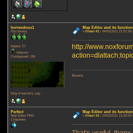
horrendous1
Map Editor and its function
Постоялец
«
Ответ #1
:
04/02/2011 21:52:36 
http://www.noxforum
Карма: 27
Оффлайн
action=dlattach;top
Сообщений: 158
Banana.
King of warriors..yay.
Perfect
Map Editor and its function
Map Editor PRO
«
Ответ #2
:
24/03/2011 14:30:00 
Старожил
That's useful, thanx