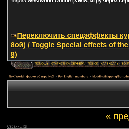
через Westwood Online (XWIS, игру через сер
Переключить спецэффекты курс
8ой) / Toggle Special effects of th
8)
ПОМОЩЬ
СТАТИСТИКА СЕРВЕРА
ПОИСК
КАЛЕНДАРЬ
ВОЙ
НАЧАЛО
NoX World - форум об игре NoX
>
For English members
>
Modding/Mapping/Scriptin
« пр
Страниц: [
1
]