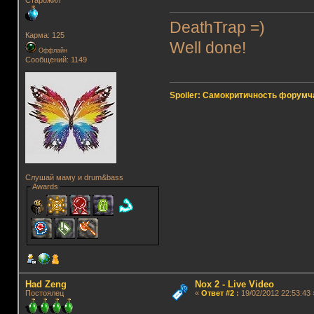
Старожил
DeathTrap =)
Карма: 125
Well done!
Оффлайн
Сообщений: 1149
Spoiler: Самокритичность форумч
Слушай маму и drum&bass
Awards
Had Zeng
Nox 2 - Live Video
Постоялец
«
Ответ #2
:
19/02/2012 22:53:43 