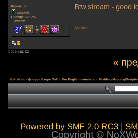
Btw,stream - good i
Карма: 33
Оффлайн
Сообщений: 297
Awards
Absolute.
Страниц: [
1
]
« пр
NoX World - форум об игре NoX
>
For English members
>
Modding/Mapping/Scriptin
Powered by SMF 2.0 RC3
|
SM
Copyright © NoXWorl