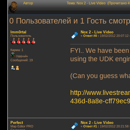
Автор
Тема: Nox 2 - Live Video (Прочитано 
0 Пользователей и 1 Гость смотр
Imm0rtal
Nox 2 - Live Video
Пользователь
«
Ответ #0
:
19/02/2012 20:07:12 
FYI.. We have been 
Карма: 1
Оффлайн
using the UDK engin
Сообщений: 19
(Can you guess wha
http://www.livestre
436d-8a8e-cff79ec
Perfect
Nox 2 - Live Video
Map Editor PRO
«
Ответ #1
:
19/02/2012 20:21:58 