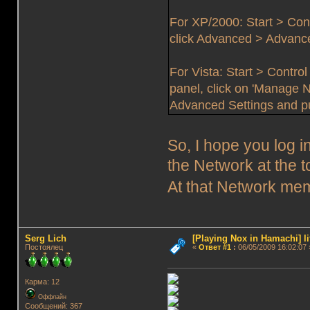
For XP/2000: Start > Con
click Advanced > Advanced
For Vista: Start > Contro
panel, click on 'Manage 
Advanced Settings and put
So, I hope you log 
the Network at the 
At that Network m
Serg Lich
[Playing Nox in Hamachi] li
Постоялец
«
Ответ #1
:
06/05/2009 16:02:07 
Карма: 12
Оффлайн
Сообщений: 367