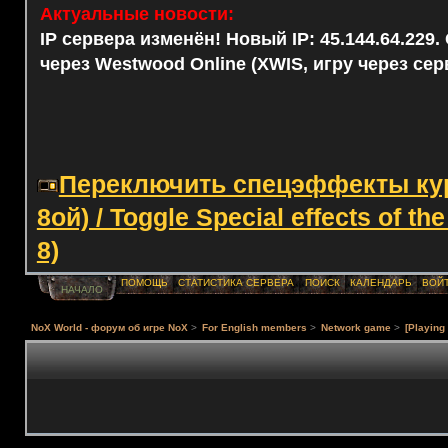
Актуальные новости:
IP сервера изменён! Новый IP: 45.144.64.229
через Westwood Online (XWIS, игру через сер
Переключить спецэффекты курс
8ой) / Toggle Special effects of th
8)
ПОМОЩЬ
СТАТИСТИКА СЕРВЕРА
ПОИСК
КАЛЕНДАРЬ
ВОЙ
НАЧАЛО
NoX World - форум об игре NoX
>
For English members
>
Network game
>
[Playing