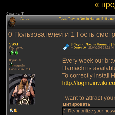
« пр
Страниц: [
1
]
Автор
Тема: [Playing Nox in Hamachi] little 
0 Пользователей и 1 Гость смотр
SWAT
[Playing Nox in Hamachi] li
Постоялец
«
Ответ #0
:
25/04/2009 19:22:44 
Every week our bra
Карма: 0
Оффлайн
Hamachi is availabl
Сообщений: 114
To correctly install
http://logmeinwiki
I want to attract you
Цитировать
2. Re-prioritize your netw