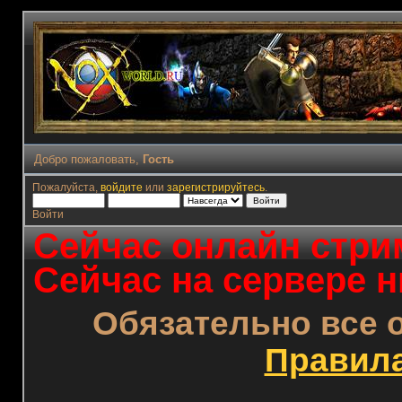
Добро пожаловать,
Гость
Пожалуйста,
войдите
или
зарегистрируйтесь
.
Войти
Сейчас онлайн стрим
Сейчас на сервере н
Обязательно все 
Правил