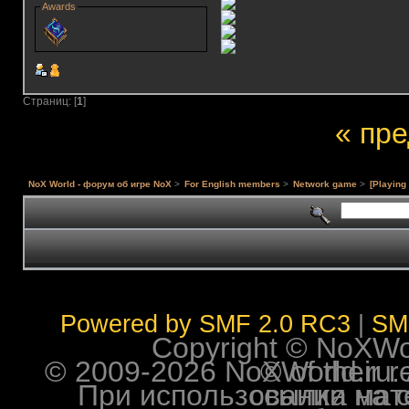
Awards
Страниц: [
1
]
« пр
NoX World - форум об игре NoX
>
For English members
>
Network game
>
[Playing
Powered by SMF 2.0 RC3
|
SM
Copyright © NoXWorl
© 2009-2026 NoXWorld.ru. All image
При использовании материалов ф