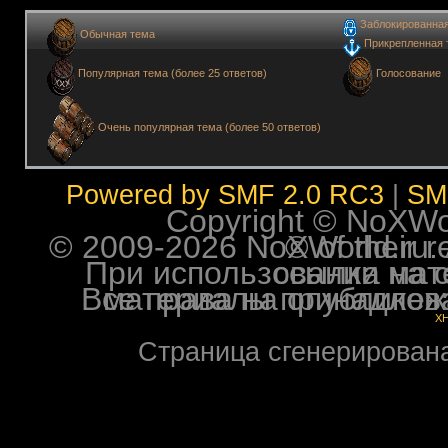
Заблокированна
Обычная тема
Прикрепленная 
Голосование
Популярная тема (более 25 ответов)
Очень популярная тема (более 50 ответов)
Powered by SMF 2.0 RC3
|
SM
Copyright © NoXWorl
© 2009-2026 NoXWorld.ru. All image
При использовании материалов ф
Все права на опубликованные на форуме NoXW
X
Страница сгенерирована 