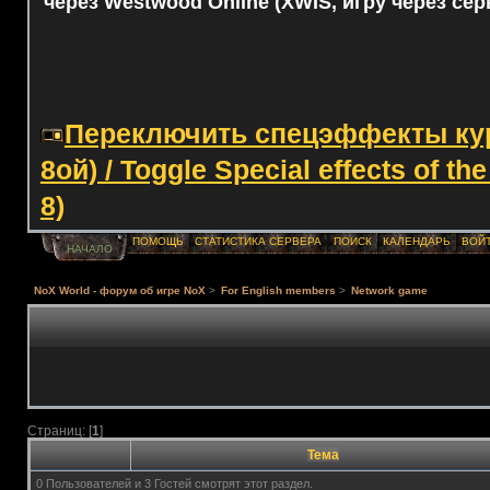
через Westwood Online (XWIS, игру через сер
Переключить спецэффекты курс
8ой) / Toggle Special effects of th
8)
ПОМОЩЬ
СТАТИСТИКА СЕРВЕРА
ПОИСК
КАЛЕНДАРЬ
ВОЙ
НАЧАЛО
NoX World - форум об игре NoX
>
For English members
>
Network game
Страниц: [
1
]
Тема
0 Пользователей и 3 Гостей смотрят этот раздел.