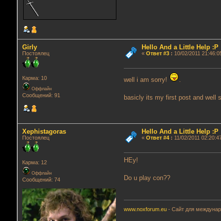
Girly
Hello And a Little Help :P
Постоялец
«
Ответ #3
:
10/02/2011 21:46:0
Карма: 10
well i am sorry!
.
Оффлайн
Сообщений: 91
basicly its my first post and well
Xephistagoras
Hello And a Little Help :P
Постоялец
«
Ответ #4
:
11/02/2011 02:20:4
HEy!
Карма: 12
Оффлайн
Do u play con??
Сообщений: 74
www.noxforum.eu
- Сайт для междунар