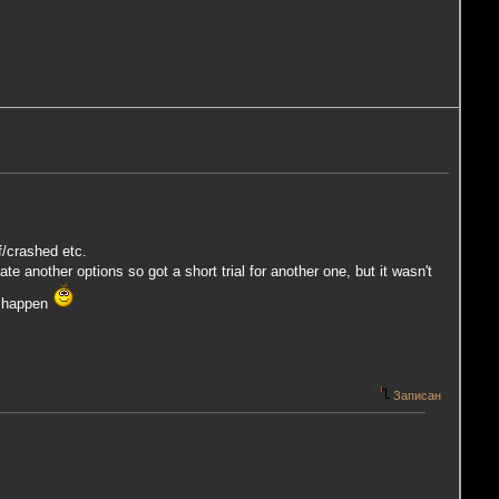
ff/crashed etc.
e another options so got a short trial for another one, but it wasn't
to happen
Записан