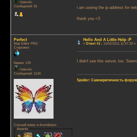
Оффлайн
Сообщений: 91
i am useing the ip address for ne
thank you <3
Perfect
Hello And A Little Help :P
Map Editor PRO
«
Ответ #1
:
10/02/2011 11:47:20 »
Старожил
I didn't see this server, too. See
Карма: 125
Оффлайн
Сообщений: 1149
Spoiler: Самокритичность фору
Слушай маму и drum&bass
Awards