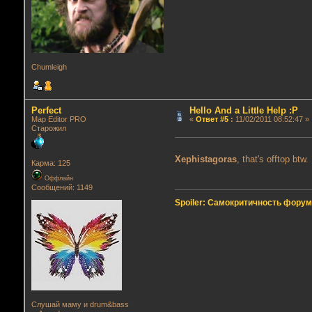
Chumleigh
Perfect
Hello And a Little Help :P
Map Editor PRO
«
Ответ #5
:
11/02/2011 08:52:47 »
Старожил
Xephistagoras
, that's offtop btw.
Карма: 125
Оффлайн
Сообщений: 1149
Spoiler: Самокритичность фору
Слушай маму и drum&bass