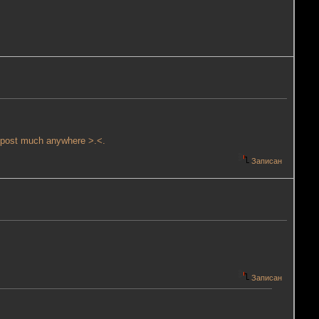
lly post much anywhere >.<.
Записан
Записан