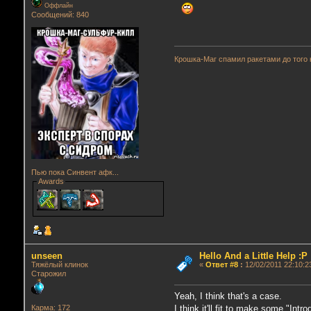
Оффлайн
Сообщений: 840
Крошка-Маг спамил ракетами до того 
Пью пока Синвент афк...
Awards
unseen
Hello And a Little Help :P
Тяжёлый клинок
«
Ответ #8
:
12/02/2011 22:10:2
Старожил
Yeah, I think that's a case.
I think it'll fit to make some "In
Карма: 172