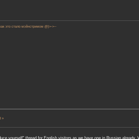
как это стало мэйнстримом @}>->--
3 »
troduce yourself" thread for English visitors as we have one in Russian already