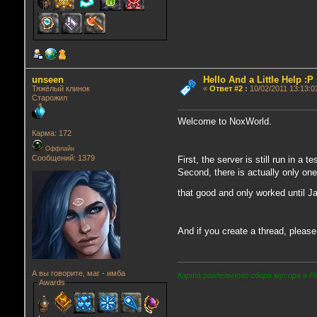
unseen
Hello And a Little Help :P
Тяжёлый клинок
«
Ответ #2
:
10/02/2011 13:13:0
Старожил
Welcome to NoxWorld.
Карма: 172
Оффлайн
Сообщений: 1379
First, the server is still run in a
Second, there is actually only one
that good and only worked until Ja
And if you create a thread, pleas
А вы говорите, маг - имба
Карта раздельного сбора мусора в Р
Awards