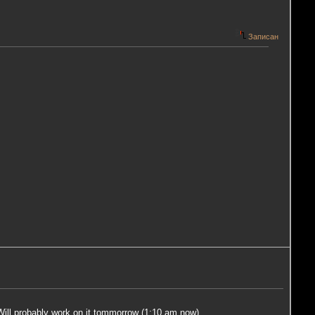
Записан
. Will probably work on it tommorrow (1:10 am now).