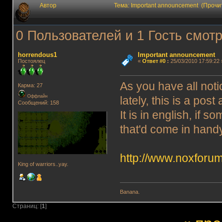
Автор
Тема: Important announcement (Прочи
0 Пользователей и 1 Гость смотр
horrendous1
Important announcement
Постоялец
«
Ответ #0
:
25/03/2010 17:59:22 
As you have all not
Карма: 27
Оффлайн
lately, this is a pos
Сообщений: 158
It is in english, if 
that'd come in hand
http://www.noxforu
King of warriors..yay.
Banana.
Страниц: [
1
]