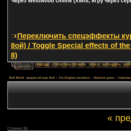
через Westwood Online (XWIS, игру через сер
Переключить спецэффекты курс
8ой) / Toggle Special effects of th
8)
ПОМОЩЬ
СТАТИСТИКА СЕРВЕРА
ПОИСК
КАЛЕНДАРЬ
ВОЙ
НАЧАЛО
NoX World - форум об игре NoX
>
For English members
>
Network game
>
Importa
« пр
Страниц: [
1
]