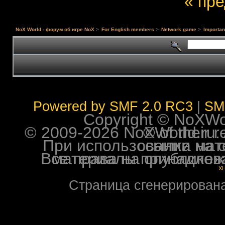
« пр
NoX World - форум об игре NoX
>
For English members
>
Network game
>
Importa
Powered by SMF 2.0 RC3
|
SM
Copyright © NoXWorl
© 2009-2026 NoXWorld.ru. All image
При использовании материалов ф
Все права на опубликованные на форуме NoXW
X
Страница сгенерирована 