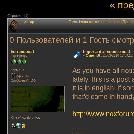
« пр
Страниц: [
1
]
Автор
Тема: Important announcement (Прочи
0 Пользователей и 1 Гость смотр
horrendous1
Important announcement
Постоялец
«
Ответ #0
:
25/03/2010 17:59:22 
As you have all not
Карма: 27
Оффлайн
lately, this is a pos
Сообщений: 158
It is in english, if 
that'd come in hand
http://www.noxforu
King of warriors..yay.