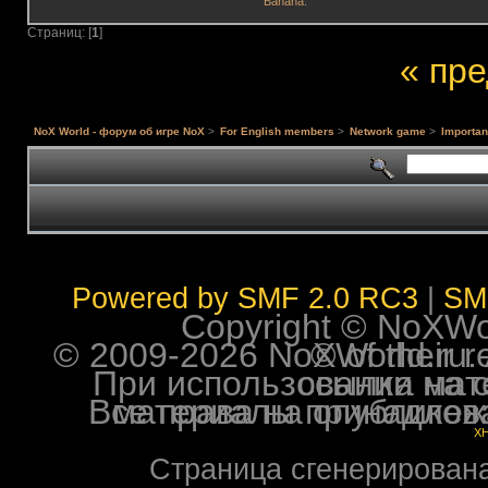
Banana.
Страниц: [
1
]
« пр
NoX World - форум об игре NoX
>
For English members
>
Network game
>
Importa
Powered by SMF 2.0 RC3
|
SM
Copyright © NoXWorl
© 2009-2026 NoXWorld.ru. All image
При использовании материалов ф
Все права на опубликованные на форуме NoXW
X
Страница сгенерирована 