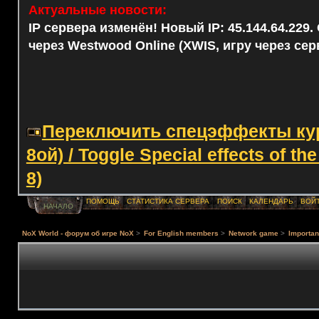
Актуальные новости:
IP сервера изменён! Новый IP: 45.144.64.229
через Westwood Online (XWIS, игру через сер
Переключить спецэффекты курс
8ой) / Toggle Special effects of th
8)
ПОМОЩЬ
СТАТИСТИКА СЕРВЕРА
ПОИСК
КАЛЕНДАРЬ
ВОЙ
НАЧАЛО
NoX World - форум об игре NoX
>
For English members
>
Network game
>
Importa