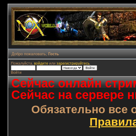
Добро пожаловать,
Гость
Пожалуйста,
войдите
или
зарегистрируйтесь
.
Войти
Сейчас онлайн стрим
Сейчас на сервере н
Обязательно все 
Правил