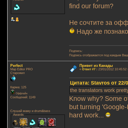
find our forum?
Не сочтите за офф
Надо же познако
Подпись:
Подпись отображается под каждым Ва
Perfect
Привет из Канады
Map Editor PRO
«
Ответ #7
:
23/01/2012 10:45:52 
Старожил
Цитата: Stavros от 22/
Карма: 125
the translators work pret
Оффлайн
Know why? Some of u
Сообщений: 1149
but turning 'Google-
Слушай маму и drum&bass
hard work...
Awards