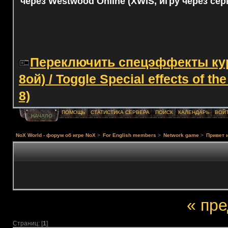
через Westwood Online (XWIS, игру через сер
Переключить спецэффекты курс
8ой) / Toggle Special effects of th
8)
ПОМОЩЬ
СТАТИСТИКА СЕРВЕРА
ПОИСК
КАЛЕНДАРЬ
ВОЙ
НАЧАЛО
NoX World - форум об игре NoX
>
For English members
>
Network game
>
Привет 
« пр
Страниц: [
1
]