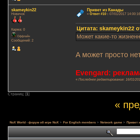
skameykin22
Привет из Канады
Новичок
«
Ответ #10
:
07/01/2017 14:00:16
Цитата: skameykin22 от
Карма: 0
Может какие-то жизненн
Оффлайн
Сообщений: 2
А может просто не
Evengard: реклам
«
Последнее редактирование: 16/01/201
Страниц: [
1
]
« пр
NoX World - форум об игре NoX
>
For English members
>
Network game
>
Привет 