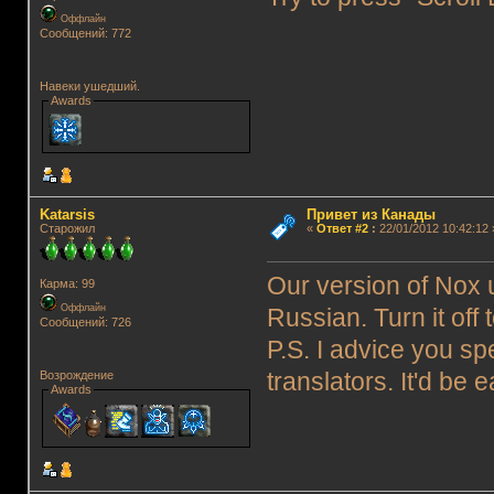
Оффлайн
Сообщений: 772
Навеки ушедший.
Awards
Katarsis
Привет из Канады
Старожил
«
Ответ #2
:
22/01/2012 10:42:12 
Our version of Nox 
Карма: 99
Оффлайн
Russian. Turn it off 
Сообщений: 726
P.S. I advice you sp
translators. It'd be e
Возрождение
Awards