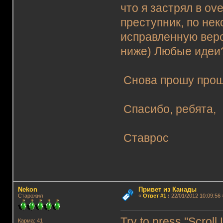
что я застрял в ov
преступник, по не
исправленную верс
ниже) Любые идеи
Снова прошу проще
Спасибо, ребята,
Ставрос
Nekon
Привет из Канады
Старожил
«
Ответ #1
:
22/01/2012 10:09:56 
Try to press "Scroll
Карма: 41