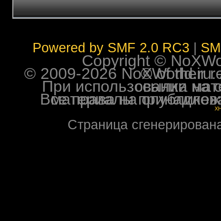
Powered by SMF 2.0 RC3
|
SM
Copyright © NoXWorl
© 2009-2026 NoXWorld.ru. All image
При использовании материалов ф
Все права на опубликованные на форуме NoXW
X
Страница сгенерирована 