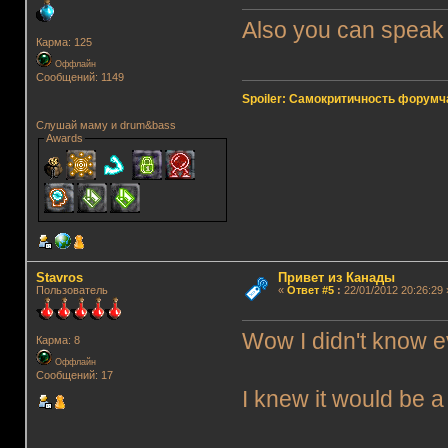
Also you can speak 
Карма: 125
Оффлайн
Сообщений: 1149
Spoiler: Самокритичность форумч
Слушай маму и drum&bass
Awards
Stavros
Привет из Канады
Пользователь
«
Ответ #5
:
22/01/2012 20:26:29 
Wow I didn't know e
Карма: 8
Оффлайн
Сообщений: 17
I knew it would be a 