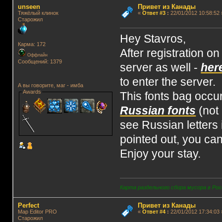
unseen
Привет из Канады
Тяжёлый клинок
«
Ответ #3
:
22/01/2012 10:58:52 
Старожил
Hey Stavros,
Карма: 172
After registration o
Оффлайн
Сообщений: 1379
server as well -
her
to enter the server.
А вы говорите, маг - имба
Awards
This fonts bag occu
Russian fonts
(not 
see Russian letters
pointed out, you can
Enjoy your stay.
Карта раздельного сбора мусора в Рос
Perfect
Привет из Канады
Map Editor PRO
«
Ответ #4
:
22/01/2012 17:34:03 
Старожил