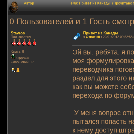
Автор
Тема: Привет из Канады (Прочитано 
0 Пользователей и 1 Гость смотр
Stavros
Привет из Канады
Пользователь
«
Ответ #0
:
22/01/2012 09:52:58 
Эй вы, ребята, я п
Карма: 8
Оффлайн
моя формулировка 
Сообщений: 17
переводчика погов
раздел для этого н
как вы можете себ
перехода по форум
У меня вопрос отн
пытался попасть на
к нему доступ штр