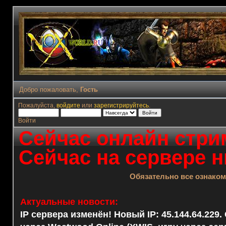
Добро пожаловать,
Гость
Пожалуйста,
войдите
или
зарегистрируйтесь
.
Войти
Сейчас онлайн стрим
Сейчас на сервере н
Обязательно все ознако
Актуальные новости:
IP сервера изменён! Новый IP: 45.144.64.229