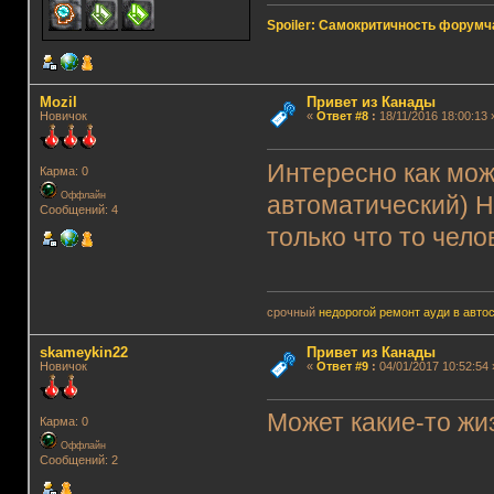
Spoiler: Самокритичность форумч
Mozil
Привет из Канады
Новичок
«
Ответ #8
:
18/11/2016 18:00:13 
Интересно как мож
Карма: 0
Оффлайн
автоматический) Н
Сообщений: 4
только что то чело
срочный
недорогой ремонт ауди в авто
skameykin22
Привет из Канады
Новичок
«
Ответ #9
:
04/01/2017 10:52:54 
Может какие-то жи
Карма: 0
Оффлайн
Сообщений: 2