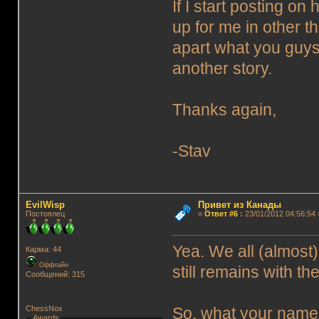
If I start posting on
up for me in other th
apart what you guys 
another story.
Thanks again,
-Stav
EvilWisp
Привет из Канады
Постоялец
«
Ответ #6
:
23/01/2012 04:56:54 
Yea. We all (almost)
Карма: 44
Оффлайн
still remains with t
Сообщений: 315
ChessNox
So, what your name?
Awards