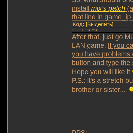
install
mix's patch
(a
that line in game_ip.t
Код:
[Выделить]
91.107.104.204
After that, just go M
LAN game.
If you c
you have problems co
button and type th
Hope you will like it
P.S.: It's a stretch 
brother or sister...
PPS: