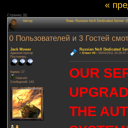
« пр
Страниц: [
1
]
Автор
Тема: Russian NoX Dedicated Server 
0 Пользователей и 3 Гостей смот
Jack Mower
Russian NoX Dedicated Ser
Администратор
«
Ответ #0
:
09/04/2011 20:28:47 
Постоялец
OUR SE
Карма: 17
Оффлайн
Сообщений: 142
UPGRAD
THE AU