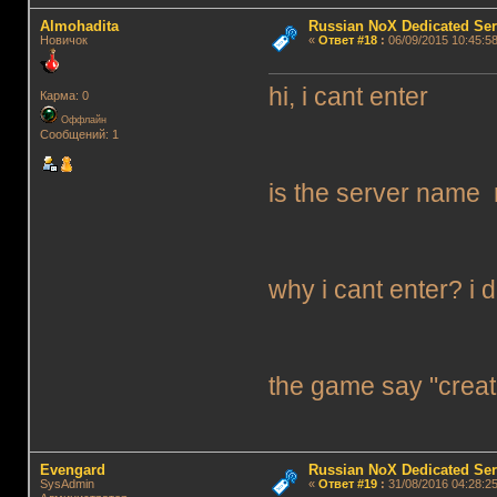
Almohadita
Russian NoX Dedicated Ser
Новичок
«
Ответ #18
:
06/09/2015 10:45:58
hi, i cant enter
Карма: 0
Оффлайн
Сообщений: 1
is the server name
why i cant enter? i do
the game say "creat
Evengard
Russian NoX Dedicated Ser
SysAdmin
«
Ответ #19
:
31/08/2016 04:28:25