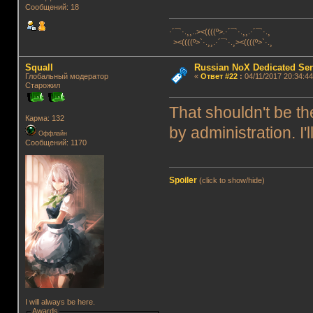
Сообщений: 18
·´¯`·.¸¸..><((((º>.·´¯`·.¸¸.·´¯`·.¸
><((((º>`·.¸¸.·´¯`·.¸><((((º>`·.¸
Squall
Russian NoX Dedicated Ser
Глобальный модератор
«
Ответ #22
:
04/11/2017 20:34:44
Старожил
That shouldn't be t
Карма: 132
by administration. I'll
Оффлайн
Сообщений: 1170
Spoiler
(click to show/hide)
I will always be here.
Awards