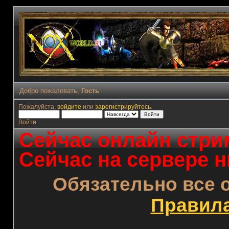
Добро пожаловать,
Гость
Пожалуйста,
войдите
или
зарегистрируйтесь
.
Войти
Сейчас онлайн стрим
Сейчас на сервере н
Обязательно все 
Правил