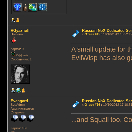
RGyaznoff
Russian NoX Dedicated Ser
Новичок
«
Ответ #15
:
10/10/2012 16:52:19
A small update for t
Карма: 0
Оффлайн
EvilWisp has also g
Сообщений: 1
Evengard
Russian NoX Dedicated Ser
SysAdmin
«
Ответ #16
:
10/10/2012 17:10:51
Администратор
Старожил
...and Squall too. Co
Карма: 186