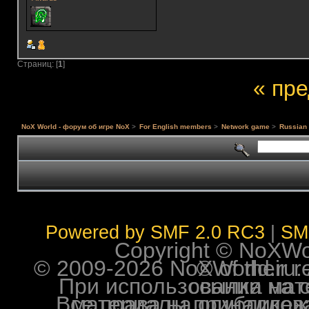
Страниц: [
1
]
« пр
NoX World - форум об игре NoX
>
For English members
>
Network game
>
Russian
Powered by SMF 2.0 RC3
|
SM
Copyright © NoXWorl
© 2009-2026 NoXWorld.ru. All image
При использовании материалов ф
Все права на опубликованные на форуме NoXW