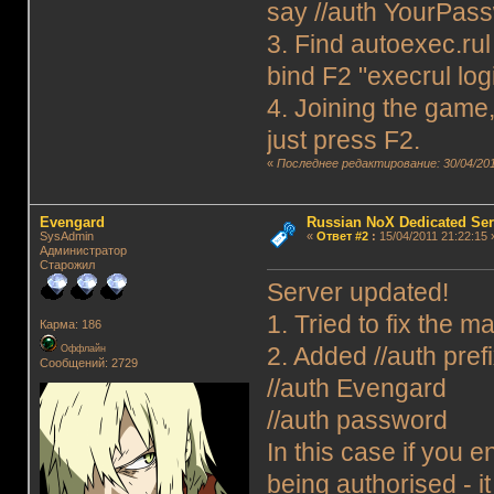
say //auth YourPas
3. Find autoexec.rul f
bind F2 "execrul logi
4. Joining the game,
just press F2.
«
Последнее редактирование: 30/04/201
Evengard
Russian NoX Dedicated Ser
SysAdmin
«
Ответ #2
:
15/04/2011 21:22:15 
Администратор
Старожил
Server updated!
1. Tried to fix the m
Карма: 186
Оффлайн
2. Added //auth pref
Сообщений: 2729
//auth Evengard
//auth password
In this case if you 
being authorised - i