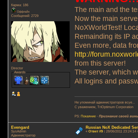
Карма: 186
The main and the t
Оффлайн
Сообщений: 2729
Now the main server
NoXWorldTest! Locat
Remainding its IP a
Even more, data from
http://forum.noxworl
from this server!
Director
The server, which wa
Awards
All logins and pas
Не упоминай администраторов всуе...
С уважением, TriOptimum Corporation
PS:
Покаяние
-
Признание своей вин
Evengard
Russian NoX Dedicated Ser
SysAdmin
«
Ответ #9
:
28/06/2011 23:24:14 
Администратор