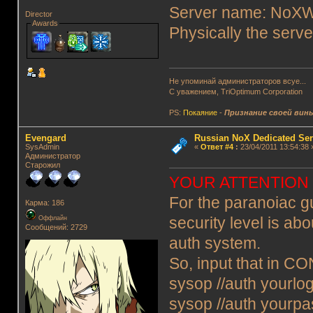
Server name: NoXW
Director
Awards
Physically the serve
Не упоминай администраторов всуе...
С уважением, TriOptimum Corporation
PS:
Покаяние
-
Признание своей вин
Evengard
Russian NoX Dedicated Ser
SysAdmin
«
Ответ #4
:
23/04/2011 13:54:38 
Администратор
Старожил
YOUR ATTENTION 
For the paranoiac gu
Карма: 186
Оффлайн
security level is a
Сообщений: 2729
auth system.
So, input that in 
sysop //auth yourlog
sysop //auth yourpa