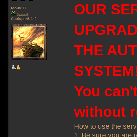
OUR SE
Карма: 17
Оффлайн
Сообщений: 142
UPGRAD
THE AU
SYSTEM
You can'
without 
How to use the ser
1. Be sure you are 