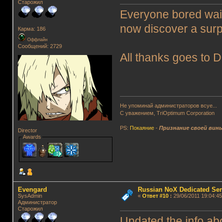
Старожил
Everyone bored waiti
now discover a surpr
Карма: 186
Оффлайн
Сообщений: 2729
All thanks goes to D
Не упоминай администраторов всуе...
С уважением, TriOptimum Corporation
PS:
Покаяние
-
Признание своей вин
Director
Awards
Evengard
Russian NoX Dedicated Ser
SysAdmin
«
Ответ #10
:
29/06/2011 19:04:45
Администратор
Старожил
Updated the info ab