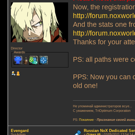
Now, the registration
http://forum.noxwor
And the stats one f
http://forum.noxworl
Thanks for your atte
Director
Awards
PS: all paths were c
PPS: Now you can 
old one!
Не упоминай администраторов всуе...
С уважением, TriOptimum Corporation
PS:
Покаяние
-
Признание своей вин
Evengard
Russian NoX Dedicated Ser
SysAdmin
«
Ответ #6
:
02/05/2011 13:54:14 