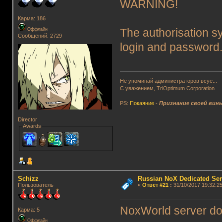
WARNING!
Карма: 186
Оффлайн
The authorisation s
Сообщений: 2729
login and password
Не упоминай администраторов всуе...
С уважением, TriOptimum Corporation
PS:
Покаяние
-
Признание своей вин
Director
Awards
Schizz
Russian NoX Dedicated Ser
Пользователь
«
Ответ #21
:
31/10/2017 19:32:25
NoxWorld server do
Карма: 5
Оффлайн