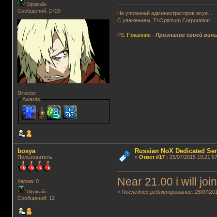
Оффлайн
Сообщений: 2729
Не упоминай администраторов всуе...
С уважением, TriOptimum Corporation
PS:
Покаяние
-
Признание своей вин
Director
Awards
bosya
Russian NoX Dedicated Ser
Пользователь
«
Ответ #17
:
25/07/2015 19:21:57
Near 21.00 i will jo
Карма: 0
«
Последнее редактирование: 28/07/201
Оффлайн
Сообщений: 12