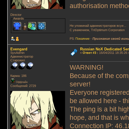
authorisation metho
Director
Awards
Не упоминай администраторов всуе...
С уважением, TriOptimum Corporation
PS:
Покаяние
-
Признание своей вин
Evengard
Russian NoX Dedicated Ser
SysAdmin
«
Ответ #3
:
16/04/2011 18:35:26 
Администратор
Старожил
WARNING!
Because of the compl
Карма: 186
Оффлайн
server!
Сообщений: 2729
Everyone registered
be allowed here - thi
The ping is a bit hig
hope, and that is wha
Connection IP: 46.