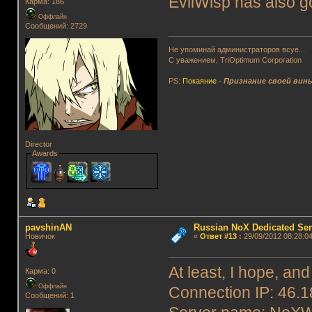
EvilWisp has also g
Карма: 186
Оффлайн
Сообщений: 2729
Не упоминай администраторов всуе...
С уважением, TriOptimum Corporation
PS:
Покаяние
-
Признание своей вин
Director
Awards
pavshinAN
Russian NoX Dedicated Ser
Новичок
«
Ответ #13
:
29/09/2012 08:28:04
At least, I hope, and
Карма: 0
Оффлайн
Connection IP: 46.
Сообщений: 1