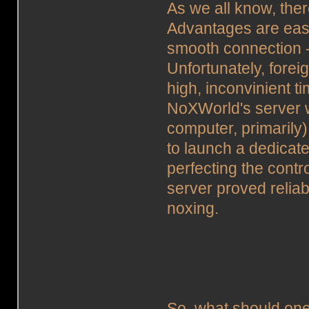
As we all know, the
Advantages are easy 
smooth connection -
Unfortunately, forei
high, inconvinient t
NoXWorld's server wa
computer, primarily
to launch a dedicat
perfecting the cont
server proved reliab
noxing.
So, what should one