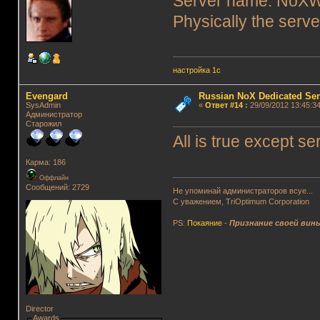
Server name: NoXW
Physically the serve
настройка 1с
Evengard
Russian NoX Dedicated Ser
SysAdmin
«
Ответ #14
:
29/09/2012 13:45:34
Администратор
Старожил
All is true except 
Карма: 186
Оффлайн
Сообщений: 2729
Не упоминай администраторов всуе...
С уважением, TriOptimum Corporation
PS:
Покаяние
-
Признание своей вин
Director
Awards