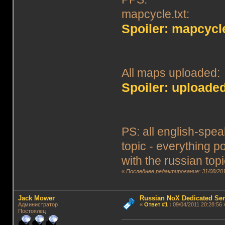
mapcycle.txt:
Spoiler: mapcycle
All maps uploaded:
Spoiler: uploade
PS: all english-spe
topic - everything p
with the russian topi
«
Последнее редактирование: 31/08/201
Jack Mower
Russian NoX Dedicated Ser
Администратор
«
Ответ #1
:
09/04/2011 20:28:56 
Постоялец