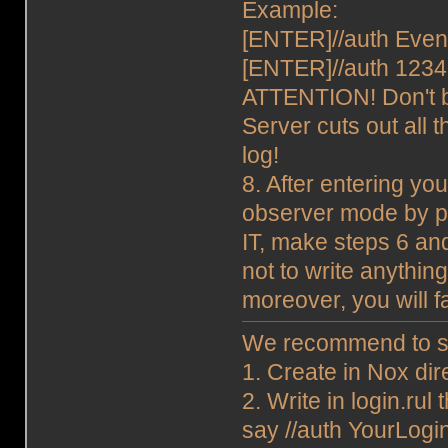
Example:
[ENTER]//auth Eve
[ENTER]//auth 123
ATTENTION! Don't be
Server cuts out all
log!
8. After entering yo
observer mode by p
IT, make steps 6 an
not to write anythin
moreover, you will f
We recommend to sim
1. Create in Nox dir
2. Write in login.rul t
say //auth YourLogi