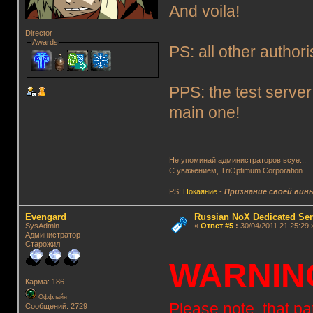
And voila!
Director
Awards
PS: all other autho
PPS: the test server
main one!
Не упоминай администраторов всуе...
С уважением, TriOptimum Corporation
PS:
Покаяние
-
Признание своей вин
Evengard
Russian NoX Dedicated Ser
SysAdmin
«
Ответ #5
:
30/04/2011 21:25:29 
Администратор
Старожил
WARNIN
Карма: 186
Оффлайн
Please note, that pa
Сообщений: 2729