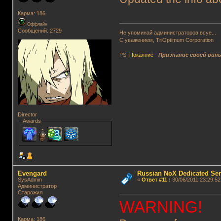
Карма: 186
Оффлайн
Сообщений: 2729
Не упоминай администраторов всуе...
С уважением, TriOptimum Corporation
PS:
Покаяние
-
Признание своей вин
Director
Awards
Evengard
Russian NoX Dedicated Ser
SysAdmin
«
Ответ #11
:
30/06/2011 23:29:52
Администратор
Старожил
WARNING!
Карма: 186