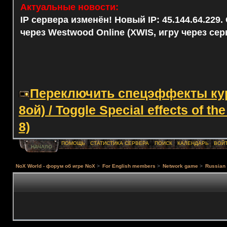
Актуальные новости:
IP сервера изменён! Новый IP: 45.144.64.229
через Westwood Online (XWIS, игру через сер
Переключить спецэффекты курс
8ой) / Toggle Special effects of th
8)
ПОМОЩЬ
СТАТИСТИКА СЕРВЕРА
ПОИСК
КАЛЕНДАРЬ
ВОЙ
НАЧАЛО
NoX World - форум об игре NoX
>
For English members
>
Network game
>
Russian