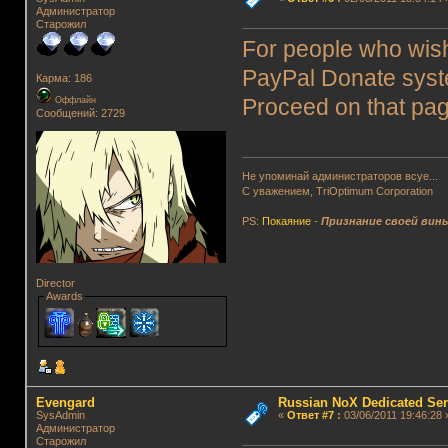
Администратор
Старожил
For people who wish
PayPal Donate syst
Карма: 186
Оффлайн
Proceed on that pa
Сообщений: 2729
Не упоминай администраторов всуе...
С уважением, TriOptimum Corporation
PS:
Покаяние
-
Признание своей вин
Director
Awards
Evengard
Russian NoX Dedicated Ser
SysAdmin
«
Ответ #7
:
03/06/2011 19:46:28 
Администратор
Старожил