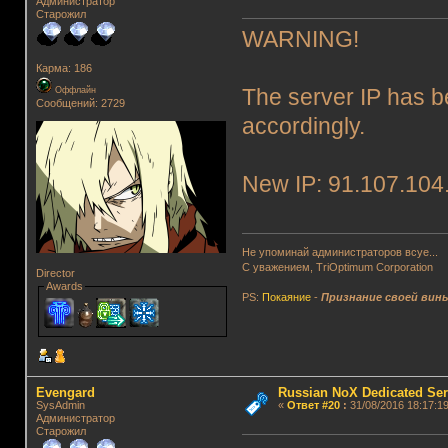
Администратор
Старожил
WARNING!
Карма: 186
Оффлайн
The server IP has b
Сообщений: 2729
accordingly.
New IP: 91.107.104
Не упоминай администраторов всуе...
С уважением, TriOptimum Corporation
Director
Awards
PS:
Покаяние
-
Признание своей вин
Evengard
Russian NoX Dedicated Ser
SysAdmin
«
Ответ #20
:
31/08/2016 18:17:19
Администратор
Старожил