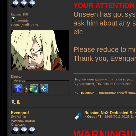
YOUR ATTENTION
Unseen has got syso
Карма: 186
Оффлайн
ask him about any 
Сообщений: 2729
etc.
Please reduce to m
Thank you, Evenga
Director
Не упоминай администраторов всуе...
Awards
С уважением, TriOptimum Corporation
PS:
Покаяние
-
Признание своей вин
Evengard
Russian NoX Dedicated Ser
SysAdmin
«
Ответ #8
:
13/06/2011 20:25:11 
Администратор
Старожил
WARNING!!