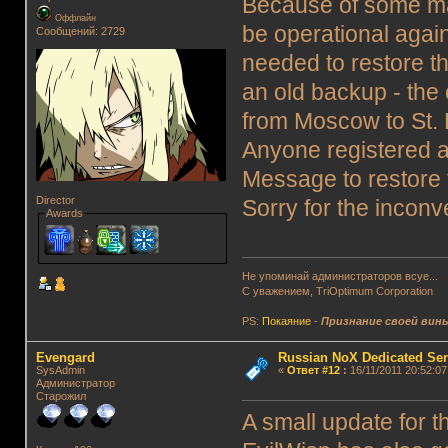
Because of some ma
Оффлайн
be operational again 
Сообщений: 2729
needed to restore 
an old backup - the 
from Moscow to St. 
Anyone registered a
Message to restore 
Director
Sorry for the incon
Awards
Не упоминай администраторов всуе...
С уважением, TriOptimum Corporation
PS:
Покаяние
-
Признание своей вин
Evengard
Russian NoX Dedicated Ser
SysAdmin
«
Ответ #12
:
16/11/2011 20:52:07
Администратор
Старожил
A small update for t