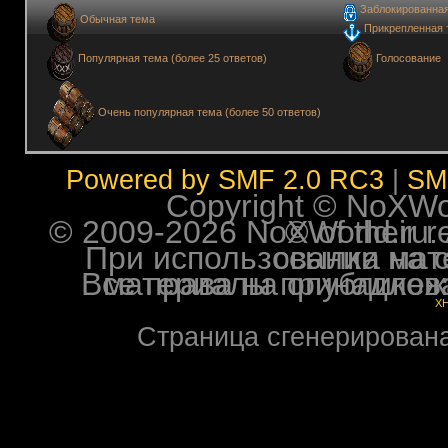
Заблокированна
Обычная тема
Прикрепленная 
Голосование
Популярная тема (более 25 ответов)
Очень популярная тема (более 50 ответов)
Powered by SMF 2.0 RC3
|
SM
Copyright © NoXWorl
© 2009-2026 NoXWorld.ru. All image
При использовании материалов ф
Все права на опубликованные на форуме NoXW
X
Страница сгенерирована 