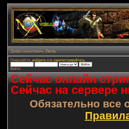
Добро пожаловать,
Гость
Пожалуйста,
войдите
или
зарегистрируйтесь
.
Войти
Сейчас онлайн стрим
Сейчас на сервере н
Обязательно все 
Правил