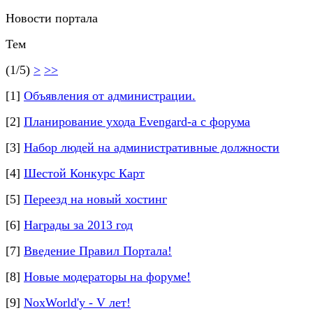
Новости портала
Тем
(1/5)
>
>>
[1]
Объявления от администрации.
[2]
Планирование ухода Evengard-а с форума
[3]
Набор людей на административные должности
[4]
Шестой Конкурс Карт
[5]
Переезд на новый хостинг
[6]
Награды за 2013 год
[7]
Введение Правил Портала!
[8]
Новые модераторы на форуме!
[9]
NoxWorld'у - V лет!