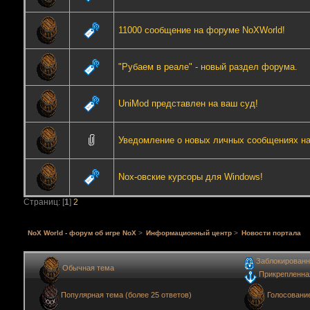
11000 сообщение на форуме NoXWorld!
"Рубаем в реале" - новый раздел форума.
UniMod представлен на ваш суд!
Уведомление о новых личных сообщениях н
Nox-овские курсоры для Windows!
Страниц: [
1
]
2
NoX World - форум об игре NoX
>
Информационный центр
>
Новости портала
Заблокированн
Обычная тема
Прикрепленна
Голосовани
Популярная тема (более 25 ответов)