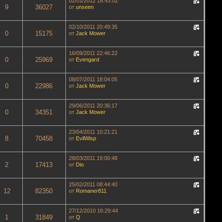
02/01/2012 18:43:02
9
36027
от
unseen
02/10/2011 20:49:35
0
15175
от
Jack Mower
16/09/2011 22:46:22
0
25969
от
Evengard
08/07/2011 18:04:05
0
22986
от
Jack Mower
29/06/2011 20:36:17
0
34351
от
Jack Mower
23/04/2011 10:21:21
8
70458
от
EvilWisp
28/03/2011 19:00:48
2
17413
от
Dio
25/02/2011 08:44:40
12
82350
от
Romaner811
27/12/2010 16:29:44
1
31849
от
Q