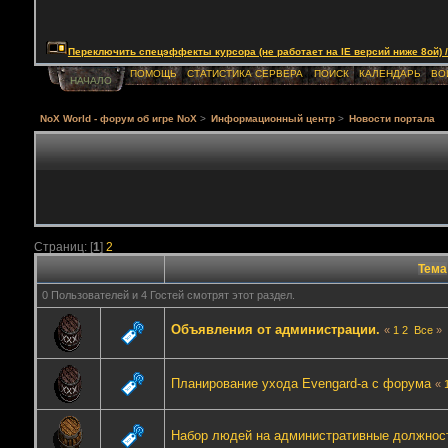
Переключить спецэффекты курсора (не работает на IE версий ниже 8ой) / Togg
ПОМОЩЬ
СТАТИСТИКА СЕРВЕРА
ПОИСК
КАЛЕНДАРЬ
ВО
НАЧАЛО
NoX World - форум об игре NoX
>
Информационный центр
>
Новости портала
Страниц: [
1
]
2
Тема
0 Пользователей и 4 Гостей смотрят этот раздел.
Объявления от администрации.
«
1
2
Все
»
Планирование ухода Evengard-а с форума
«
Набор людей на административные должнос