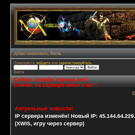
Добро пожаловать,
Гость
Пожалуйста,
войдите
или
зарегистрируйтесь
.
Войти
Сейчас онлайн стрима нет!
Сейчас на сервере никого нет!
О
Актуальные новости:
IP сервера изменён! Новый IP: 45.144.64.22
(XWIS, игру через сервер)