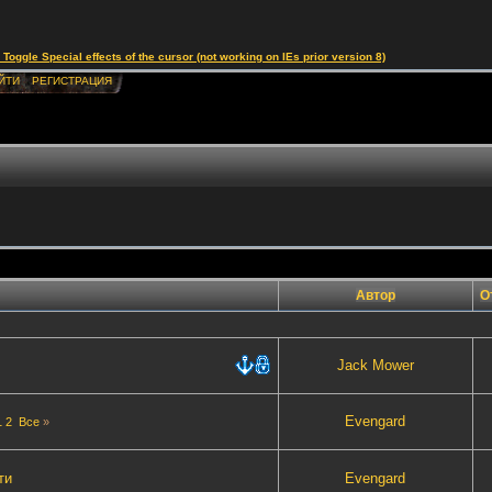
le Special effects of the cursor (not working on IEs prior version 8)
ЙТИ
РЕГИСТРАЦИЯ
Автор
О
Jack Mower
Evengard
1
2
Все
»
ти
Evengard