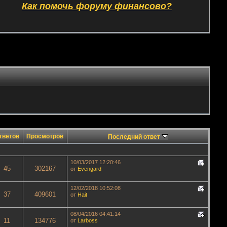
Как помочь форуму финансово?
тветов
Просмотров
Последний ответ
10/03/2017 12:20:46
45
302167
от
Evengard
12/02/2018 10:52:08
37
409601
от
Hait
08/04/2016 04:41:14
11
134776
от
Lаrboss