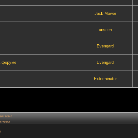
Jack Mower
unseen
Evengard
а форуме
Evengard
Exterminator
ая тема
я тема
е