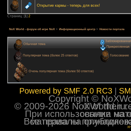
Открытие кармы - теперь для всех!
Страниц: [
1
]
2
NoX World - форум об игре NoX
>
Информационный центр
>
Новости портала
Заблокированна
Обычная тема
Прикрепленная 
Голосование
Популярная тема (более 25 ответов)
Очень популярная тема (более 50 ответов)
Powered by SMF 2.0 RC3
|
SM
Copyright © NoXWorl
© 2009-2026 NoXWorld.ru. All image
При использовании материалов ф
Все права на опубликованные на форуме NoXW
X