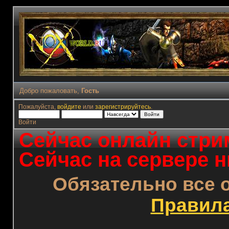
Добро пожаловать,
Гость
Пожалуйста,
войдите
или
зарегистрируйтесь
.
Войти
Сейчас онлайн стрим
Сейчас на сервере н
Обязательно все 
Правил