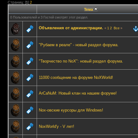
Страниц: [
1
]
2
Тема
0 Пользователей и 3 Гостей смотрят этот раздел.
Объявления от администрации.
«
1
2
Все
»
"Рубаем в реале" - новый раздел форума.
"Творчество по NoX": новый раздел форума.
11000 сообщение на форуме NoXWorld!
ArCaNuM: Новый клан на нашем форуме!
Nox-овские курсоры для Windows!
NoxWorld'у - V лет!