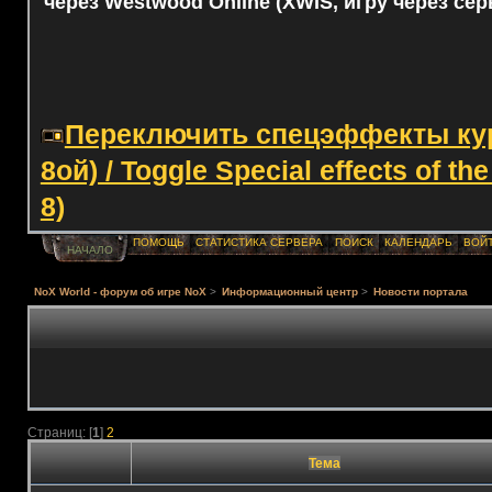
через Westwood Online (XWIS, игру через сер
Переключить спецэффекты курс
8ой) / Toggle Special effects of th
8)
ПОМОЩЬ
СТАТИСТИКА СЕРВЕРА
ПОИСК
КАЛЕНДАРЬ
ВОЙ
НАЧАЛО
NoX World - форум об игре NoX
>
Информационный центр
>
Новости портала
Страниц: [
1
]
2
Тема