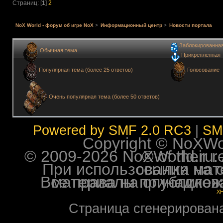
Страниц: [
1
]
2
NoX World - форум об игре NoX
>
Информационный центр
>
Новости портала
Заблокированна
Обычная тема
Прикрепленная 
Голосование
Популярная тема (более 25 ответов)
Очень популярная тема (более 50 ответов)
Powered by SMF 2.0 RC3
|
SM
Copyright © NoXWorl
© 2009-2026 NoXWorld.ru. All image
При использовании материалов ф
Все права на опубликованные на форуме NoXW
X
Страница сгенерирована 