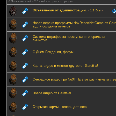
0 Пользователей и 2 Гостей смотрят этот раздел.
Объявления от администрации.
«
1
2
Все
»
Новая версия программы NoxReportNetGame от Garet
а для создания отчётов
Система штрафов за проступки и генеральная
амнистия!
С Днём Рождения, форум!
Карта, видео и многое другое от Garett-а!
Очередное видео про NoX! На этот раз - мультиплее
Новое видео от Garett-а!
Открытие кармы - теперь для всех!