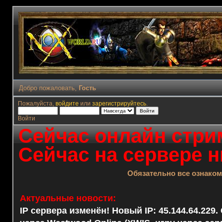
Добро пожаловать,
Гость
Пожалуйста,
войдите
или
зарегистрируйтесь
.
Войти
Сейчас онлайн стрим
Сейчас на сервере н
Обязательно все ознако
Актуальные новости:
IP сервера изменён! Новый IP: 45.144.64.229