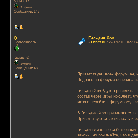
Карма: 17
Оффлайн
Сообщений: 142
Q
Гильдия Xon
Пользователь
«
Ответ #1
:
27/12/2010 16:29:4
Карма: -2
Оффлайн
Сообщений: 48
Приветствуем всех форумчан, к
Недавно на форуме основана н
Гильдия Xon бдует проводить 
состав через игры NoxQuest, чт
можно перейти к форумному кар
В Гильдию Xon принимаются все
Приветствуются активность и о
Гильдия живет по собственным 
законы, но понимайте, что в д