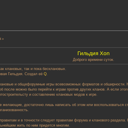
4 »
Гильдия Xon
Доброго времени суток.
ак клановых, так и пока бесклановых.
овая Гильдия. Создал её
Q
.
клановые и общефорумные игры всевозможных форматов и обширности.
об после можно было перейти к играм против других кланов. А если этог
тостроительсту и составлению клановых модов к игре.
 желающие, достаточно лишь написать об этом или воспользоваться ст
рганизованность.
правилам и в точности следует правилам форума и кланового раздела.
альнейшем жить по ним придется многим.