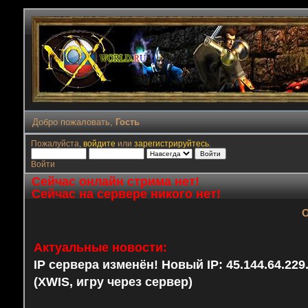
Добро пожаловать,
Гость
Пожалуйста,
войдите
или
зарегистрируйтесь
.
Войти
Сейчас онлайн стрима нет!
Сейчас на сервере никого нет!
О
Актуальные новости:
IP сервера изменён! Новый IP: 45.144.64.22
(XWIS, игру через сервер)