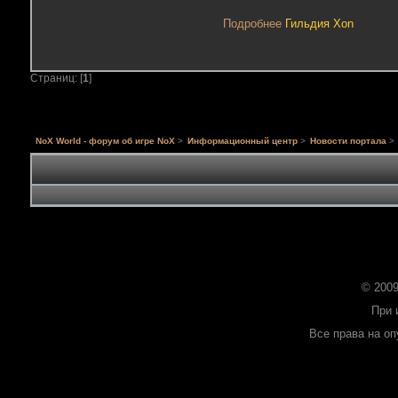
Подробнее
Гильдия Xon
Страниц: [
1
]
NoX World - форум об игре NoX
>
Информационный центр
>
Новости портала
>
© 2009
При 
Все права на о