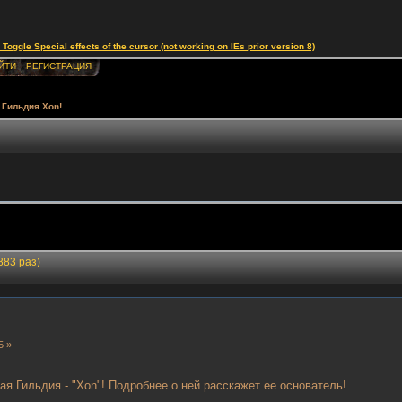
le Special effects of the cursor (not working on IEs prior version 8)
ЙТИ
РЕГИСТРАЦИЯ
Гильдия Xon!
883 раз)
5 »
я Гильдия - "Xon"! Подробнее о ней расскажет ее основатель!