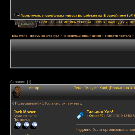
Переключить спецэффекты курсора (не работает на IE версий ниже 8ой) / Togg
ПОМОЩЬ
СТАТИСТИКА СЕРВЕРА
ПОИСК
КАЛЕНДАРЬ
ВО
НАЧАЛО
NoX World - форум об игре NoX
>
Информационный центр
>
Новости портала
>
Страниц: [
1
]
Автор
Тема: Гильдия Xon! (Прочитано 31
0 Пользователей и 1 Гость смотрят эту тему.
Jack Mower
Гильдия Xon!
Администратор
«
Ответ #0
:
23/12/2010 13:50:5
Постоялец
Недавно была организована нова