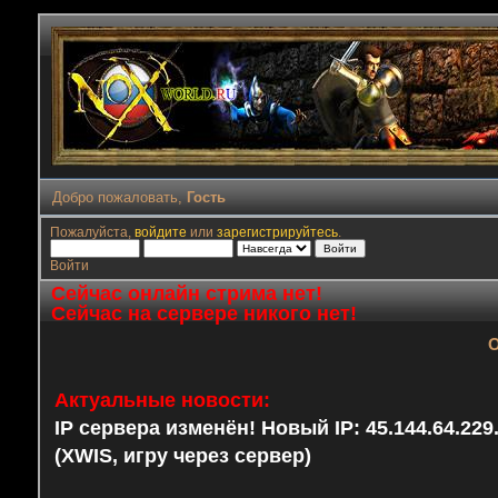
Добро пожаловать,
Гость
Пожалуйста,
войдите
или
зарегистрируйтесь
.
Войти
Сейчас онлайн стрима нет!
Сейчас на сервере никого нет!
О
Актуальные новости:
IP сервера изменён! Новый IP: 45.144.64.22
(XWIS, игру через сервер)