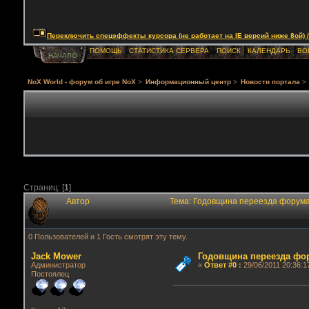
Переключить спецэффекты курсора (не работает на IE версий ниже 8ой) / Togg
ПОМОЩЬ
СТАТИСТИКА СЕРВЕРА
ПОИСК
КАЛЕНДАРЬ
ВО
НАЧАЛО
NoX World - форум об игре NoX
>
Информационный центр
>
Новости портала
>
Страниц: [
1
]
Автор
Тема: Годовщина переезда форума
0 Пользователей и 1 Гость смотрят эту тему.
Jack Mower
Годовщина переезда фо
Администратор
«
Ответ #0
:
29/06/2011 20:36:1
Постоялец