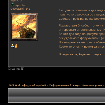
Карма: 17
Оффлайн
Сообщений: 142
Сегодня исполнилось два года 
полупустого ресурса со станд
сделать пребывание на форуме 
Желаем вам (и себе, что уж ту
интересным и гостеприимным. Н
За эти два года на форуме прои
обсуждаемого форумчанами (и 
Посмотреть на тех, кто особен
Кроме того, если нечем занять
Всегда ваша, Администрация.
Страниц: [
1
]
NoX World - форум об игре NoX
>
Информационный центр
>
Новости портала
>