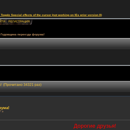
le Special effects of the cursor (not working on IEs prior version 8)
ЙТИ
РЕГИСТРАЦИЯ
Годовщина переезда форума!
! (Прочитано 34321 раз)
рума!
7 »
Дорогие друзья!