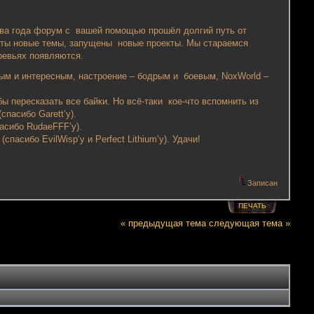
и два года форум с вашей помощью прошёл долгий путь от
няты новые темы, запущены новые проекты. Мы стараемся
ревьях появляются.
ым и интересным, настроение – бодрым и боевым, NoxWorld –
бы пересказать все байки. Но всё-таки кое-что вспомнить из
(спасибо Garett’у).
асибо RudaeFFF’у).
(спасибо EvilWisp’у и Perfect Lithium’у). Удачи!
Записан
ПЕЧАТЬ
« предыдущая тема
следующая тема »