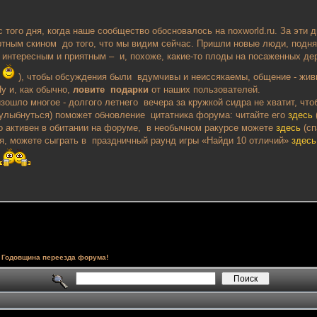
с того дня, когда наше сообщество обосновалось на noxworld.ru. За эт
артным скином до того, что мы видим сейчас. Пришли новые люди, под
интересным и приятным – и, похоже, какие-то плоды на посаженных де
т
), чтобы обсуждения были вдумчивы и неиссякаемы, общение - жив
у и, как обычно,
ловите подарки
от наших пользователей.
зошло многое - долгого летнего вечера за кружкой сидра не хватит, что
улыбнуться) поможет обновление цитатника форума: читайте его
здесь
но активен в обитании на форуме, в необычном ракурсе можете
здесь
(сп
ся, можете сыграть в праздничный раунд игры «Найди 10 отличий»
здесь
Годовщина переезда форума!