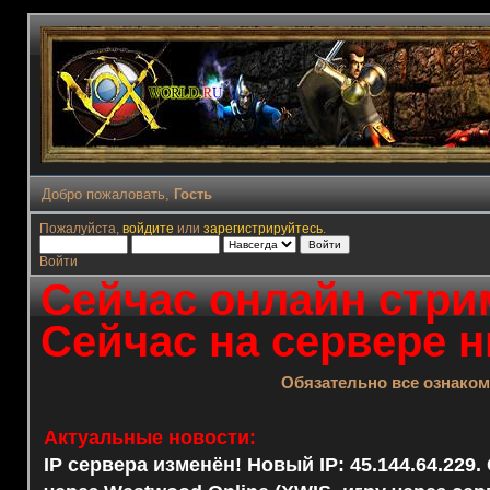
Добро пожаловать,
Гость
Пожалуйста,
войдите
или
зарегистрируйтесь
.
Войти
Сейчас онлайн стрим
Сейчас на сервере н
Обязательно все ознако
Актуальные новости:
IP сервера изменён! Новый IP: 45.144.64.229