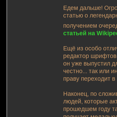
Едем дальше! Огр
статью о легендар
получением очере
статьей на Wikipe
Ещё из особо отли
редактор шрифтов!
он уже выпустил д
честно... так или и
праву переходит в
Наконец, по сложи
людей, которые ак
прошедшем году т
получает медальк