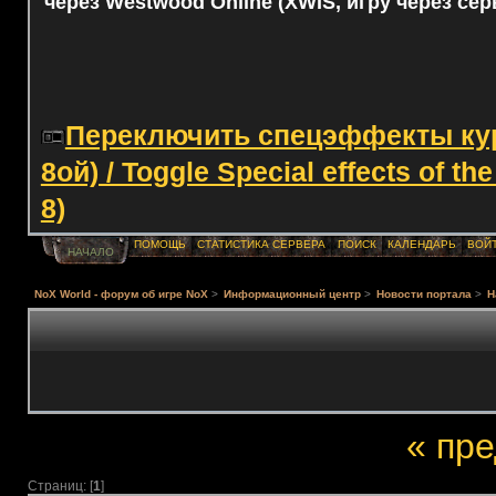
через Westwood Online (XWIS, игру через сер
Переключить спецэффекты курс
8ой) / Toggle Special effects of th
8)
ПОМОЩЬ
СТАТИСТИКА СЕРВЕРА
ПОИСК
КАЛЕНДАРЬ
ВОЙ
НАЧАЛО
NoX World - форум об игре NoX
>
Информационный центр
>
Новости портала
>
Н
« пр
Страниц: [
1
]