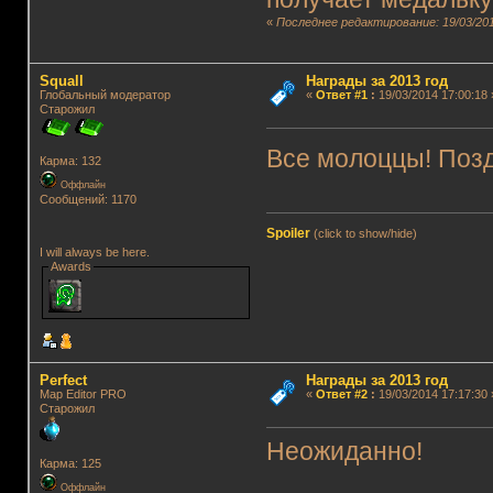
«
Последнее редактирование: 19/03/201
Squall
Награды за 2013 год
Глобальный модератор
«
Ответ #1
:
19/03/2014 17:00:18 
Старожил
Все молоццы! По
Карма: 132
Оффлайн
Сообщений: 1170
Spoiler
(click to show/hide)
I will always be here.
Awards
Perfect
Награды за 2013 год
Map Editor PRO
«
Ответ #2
:
19/03/2014 17:17:30 
Старожил
Неожиданно!
Карма: 125
Оффлайн