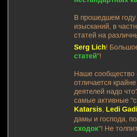
В прошедшем году 
изысканий, в част
статей на различн
Serg Lich
! Большо
статей
"!
Наше сообщество -
отличается крайне
деятелей надо что
самые активные "
Katarsis
,
Ledi Gad
дамы и господа, п
сходок
"! Не толпи