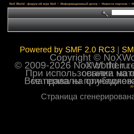
NoX World - форум об игре NoX
>
Информационный центр
>
Новости портала
>
Н
Powered by SMF 2.0 RC3
|
SM
Copyright © NoXWorl
© 2009-2026 NoXWorld.ru. All image
При использовании материалов ф
Все права на опубликованные на форуме NoXW
X
Страница сгенерирована 