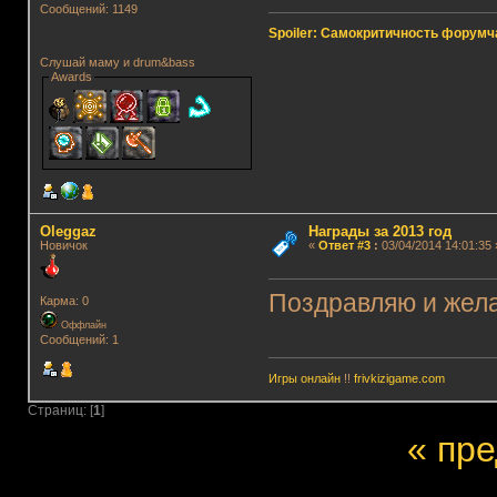
Сообщений: 1149
Spoiler: Самокритичность форумч
Слушай маму и drum&bass
Awards
Oleggaz
Награды за 2013 год
Новичок
«
Ответ #3
:
03/04/2014 14:01:35 
Поздравляю и жела
Карма: 0
Оффлайн
Сообщений: 1
Игры онлайн
!!
frivkizigame.com
Страниц: [
1
]
« пр