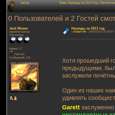
Автор
Тема: Награды за 2013 год (Прочитан
0 Пользователей и 2 Гостей смот
Jack Mower
Награды за 2013 год
Администратор
«
Ответ #0
:
19/03/2014 15:49:07 
Постоялец
Карма: 17
Оффлайн
Сообщений: 142
Хотя прошедший г
предыдущими, был
заслужили почётны
Один из наших наи
удивлять сообщес
Garett
заслуженно 
нестандартных к