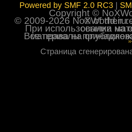
Powered by SMF 2.0 RC3
|
SM
Copyright © NoXWorl
© 2009-2026 NoXWorld.ru. All image
При использовании материалов ф
Все права на опубликованные на форуме NoXW
X
Страница сгенерирована 