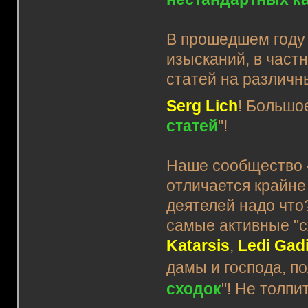
В прошедшем году 
изысканий, в част
статей на различн
Serg Lich
! Большо
статей
"!
Наше сообщество -
отличается крайне
деятелей надо что
самые активные "
Katarsis
,
Ledi Gad
дамы и господа, п
сходок
"! Не толпи