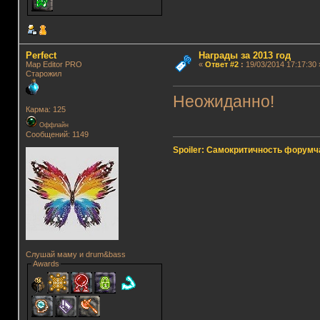
Perfect
Награды за 2013 год
Map Editor PRO
«
Ответ #2
:
19/03/2014 17:17:30 
Старожил
Неожиданно!
Карма: 125
Оффлайн
Сообщений: 1149
Spoiler: Самокритичность форумч
Слушай маму и drum&bass
Awards