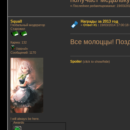
«
Последнее редактирование: 19/03/201
Squall
Награды за 2013 год
Глобальный модератор
«
Ответ #1
:
19/03/2014 17:00:18 
Старожил
Все молоццы! По
Карма: 132
Оффлайн
Сообщений: 1170
Spoiler
(click to show/hide)
I will always be here.
Awards