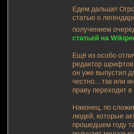
Едем дальше! Огр
статью о легендар
получением очере
статьей на Wikipe
Ещё из особо отли
редактор шрифтов!
он уже выпустил д
честно... так или и
праву переходит в
Наконец, по сложи
людей, которые ак
прошедшем году т
получает медальк