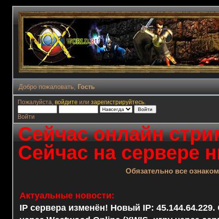
Добро пожаловать,
Гость
Пожалуйста,
войдите
или
зарегистрируйтесь
.
Войти
Сейчас онлайн стрим
Сейчас на сервере н
Обязательно все ознако
Актуальные новости:
IP сервера изменён! Новый IP: 45.144.64.229