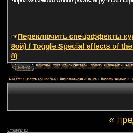
через Westwood Online (XWIS, игру через сер
Переключить спецэффекты курс
8ой) / Toggle Special effects of th
8)
ПОМОЩЬ
СТАТИСТИКА СЕРВЕРА
ПОИСК
КАЛЕНДАРЬ
ВОЙ
НАЧАЛО
NoX World - форум об игре NoX
>
Информационный центр
>
Новости портала
>
Н
« пр
Страниц: [
1
]