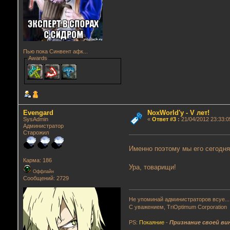
Пью пока Синвент афк...
Awards
Evengard
NoxWorld'у - V лет!
SysAdmin
«
Ответ #3
:
21/04/2012 23:33:0
Администратор
Старожил
Именно поэтому мы его сегодня
Карма: 186
Ура, товарищи!
Оффлайн
Сообщений: 2729
Не упоминай администраторов всуе...
С уважением, TriOptimum Corporation
PS:
Покаяние
-
Признание своей ви