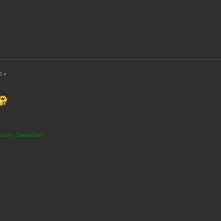
6 »
оссии. Дерзайте.