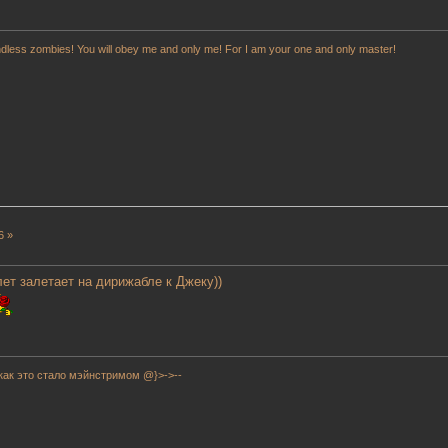
indless zombies! You will obey me and only me! For I am your one and only master!
6 »
лет залетает на дирижабле к Джеку))
как это стало мэйнстримом @}>->--