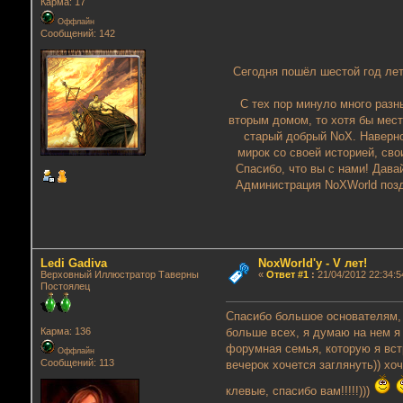
Карма: 17
Оффлайн
Сообщений: 142
Сегодня пошёл шестой год лет
С тех пор минуло много разн
вторым домом, то хотя бы мест
старый добрый NoX. Наверное
мирок со своей историей, св
Спасибо, что вы с нами! Дава
Администрация NoXWorld позд
Ledi Gadiva
NoxWorld'у - V лет!
Верховный Иллюстратор Таверны
«
Ответ #1
:
21/04/2012 22:34:5
Постоялец
Спасибо большое основателям, 
больше всех, я думаю на нем я
Карма: 136
форумная семья, которую я вст
Оффлайн
Сообщений: 113
вечерок хочется заглянуть)) х
клевые, спасибо вам!!!!!)))