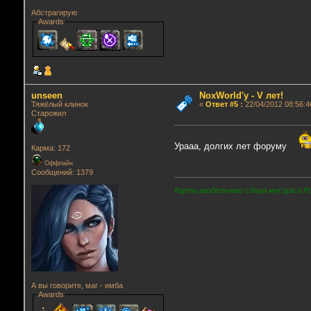
Абстрагирую
Awards
unseen
NoxWorld'у - V лет!
Тяжёлый клинок
«
Ответ #5
:
22/04/2012 08:56:4
Старожил
Урааа, долгих лет форуму
Карма: 172
Оффлайн
Сообщений: 1379
Карта раздельного сбора мусора в Р
А вы говорите, маг - имба
Awards