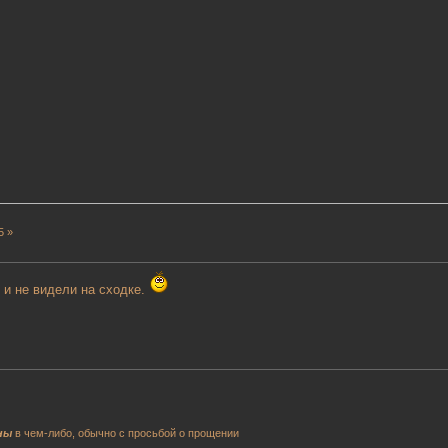
5 »
 и не видели на сходке.
ны
в чем-либо, обычно с просьбой о прощении