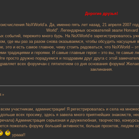
Дорогие друзья!
оисчисления NoXWorld’a. Да, именно пять лет назад, 21 апреля 2007 го
World". Легендарных основателей звали Horvard 
ых событий, пережито много бурь. На NoXWorld’е зарегистрировалось уж
ом, где мы раз за разом снова оказываемся, чтобы обсудить насущные в
, это и есть самое главное, чему стоить радоваться, что NoXWorld – э
оими традициями и героями. И самые главные герои – это вы, те самые 
йте просто дружно порадуемся и поздравим друг друга с этой замечател
равляет всех форумчан с пятилетием со дня основания форума! Желаем,
заклинания.
4 »
всем участникам, администрации! Я регестрировалась и села на множе
 дольше всех просижу, здесь я завела много приятнейших знакомств, не
речала) Администрация серьезная и дружелюбная, творчество, конкурсы
очется пожелать форуму большей активности, больше проэктов, людям о
урааа!!