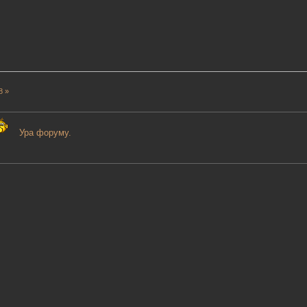
8 »
Ура форуму.