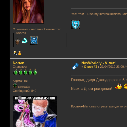
Yes! Yes!... Rise my infernal minions! M
Откликаюсь на Ваше Величество
Awards
Norten
NoxWorld'у - V лет!
Старожил
«
Ответ #2
:
21/04/2012 23:09:4
Говорят, дядя Джандор раз в 5 
Карма: 101
Оффлайн
Всех с Днем рождения!
Сообщений: 840
Крошка-Маг спамил ракетами до того 