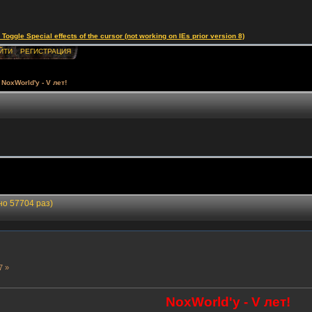
le Special effects of the cursor (not working on IEs prior version 8)
ЙТИ
РЕГИСТРАЦИЯ
NoxWorld'у - V лет!
но 57704 раз)
7 »
NoxWorld'у - V лет!