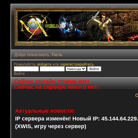
Добро пожаловать,
Гость
Пожалуйста,
войдите
или
зарегистрируйтесь
.
Войти
Сейчас онлайн стрима нет!
Сейчас на сервере никого нет!
О
Актуальные новости:
IP сервера изменён! Новый IP: 45.144.64.22
(XWIS, игру через сервер)