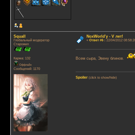
Squall
NoxWorld'у - V лет!
Глобальный модератор
«
Ответ #6
:
22/04/2012 08:58:2
Старожил
Всем сыра, Эвену блинов.
Карма: 132
Оффлайн
Сообщений: 1170
Spoiler
(click to show/hide)