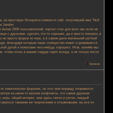
да, на просторах Интернета появился сайт, получивший имя "NoX
и Jandorr.
е более 2000 пользователей, портал стал для всех нас если не
ещи с друзьями, сделать что-то хорошее, да и просто поиграть в
то не просто форум по игре, а в самом деле маленький уютный
люди, благодаря которым наше сообщество живёт и развивается.
ьной датой и пожелаем чего-нибудь хорошего. Итак, начнём мы:
 чтобы огонь в вашем сердце горел всегда, а не только после
Записан
сте тематических форумах, но этот мне вправду понравился
смотря на какие-то мелкие конфликты, это самая дружная
, игры, общий интерес. мне здесь тепло и уютно, каждый
ставаться такимим же творческими и отзывчивыми. вы все оч