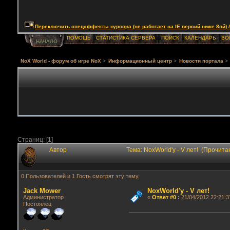
Переключить спецэффекты курсора (не работает на IE версий ниже 8ой) / Togg
ПОМОЩЬ
СТАТИСТИКА СЕРВЕРА
ПОИСК
КАЛЕНДАРЬ
ВО
НАЧАЛО
NoX World - форум об игре NoX
>
Информационный центр
>
Новости портала
>
Страниц: [
1
]
Автор
Тема: NoxWorld'у - V лет! (Прочита
0 Пользователей и 1 Гость смотрят эту тему.
Jack Mower
NoxWorld'у - V лет!
Администратор
«
Ответ #0
:
21/04/2012 22:21:3
Постоялец