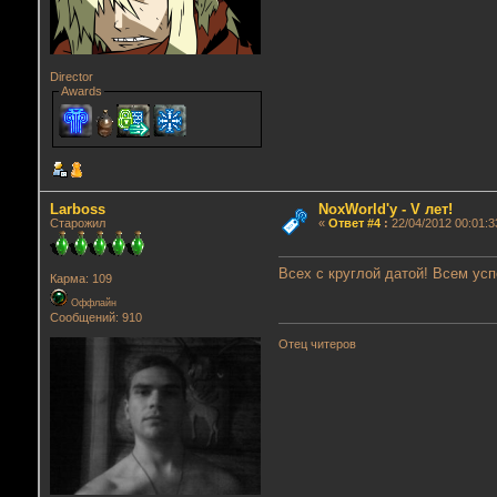
Director
Awards
Lаrboss
NoxWorld'у - V лет!
Старожил
«
Ответ #4
:
22/04/2012 00:01:3
Всех с круглой датой! Всем усп
Карма: 109
Оффлайн
Сообщений: 910
Отец читеров