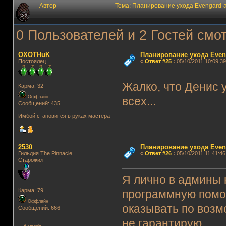
Автор
Тема: Планирование ухода Evengard-
0 Пользователей и 2 Гостей смот
OXOTHuK
Планирование ухода Even
Постоялец
«
Ответ #25
:
05/10/2011 10:09:39
Жалко, что Денис у
Карма: 32
Оффлайн
всех...
Сообщений: 435
Имбой становится в руках мастера
2530
Планирование ухода Even
Гильдия The Pinnacle
«
Ответ #26
:
05/10/2011 11:41:46
Старожил
Я лично в админы 
Карма: 79
программную помо
Оффлайн
оказывать по возм
Сообщений: 666
не гарантирую.