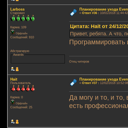
Lаrboss
Планирование ухода Even
Старожил
«
Ответ #36
:
10/01/2018 11:44:42
Цитата: Hait от 24/12/2
Карма: 109
Привет, ребята. А что,
Оффлайн
Сообщений: 910
Программировать 
Абстрагирую
Awards
Отец читеров
Hait
Планирование ухода Even
Пользователь
«
Ответ #37
:
12/02/2018 10:52:08
Да могу и то, и то
Карма: 0
Оффлайн
есть профессионал
Сообщений: 25