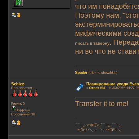
что им понадобятс
Поэтому нам, "сто
экстерминироватьс
мифическими созд
. Переда
писать в таверну
ни во что не стави
Spoiler
(click to show/hide)
Schizz
Планирование ухода Even
Пользователь
«
Ответ #31
:
19/03/2016 14:27:26
Transfer it to me!
Карма: 5
Оффлайн
Сообщений: 18
·´¯`·.¸¸..><((((º>.·´¯`·.¸¸.·´¯`·.¸
><((((º>`·.¸¸.·´¯`·.¸><((((º>`·.¸