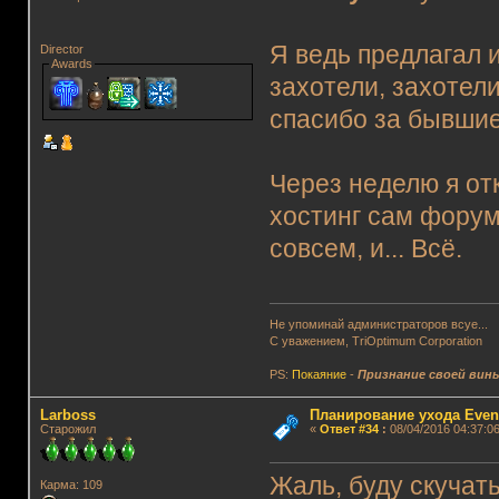
Я ведь предлагал 
Director
Awards
захотели, захотели
спасибо за бывшие
Через неделю я от
хостинг сам форум
совсем, и... Всё.
Не упоминай администраторов всуе...
С уважением, TriOptimum Corporation
PS:
Покаяние
-
Признание своей вин
Lаrboss
Планирование ухода Even
Старожил
«
Ответ #34
:
08/04/2016 04:37:06
Жаль, буду скучат
Карма: 109