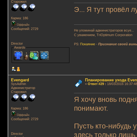
Старожил
Э... Я тут провёл л
Карма: 186
Оффлайн
Сообщений: 2729
Не упоминай администраторов всуе...
С уважением, TriOptimum Corporation
Director
PS:
Покаяние
-
Признание своей вин
Awards
Evengard
Планирование ухода Even
SysAdmin
«
Ответ #29
:
18/03/2016 16:37:48
Администратор
Старожил
Я хочу вновь подня
понимают.
Карма: 186
Оффлайн
Сообщений: 2729
Пусть кто-нибудь у
здесь только лишь
Director