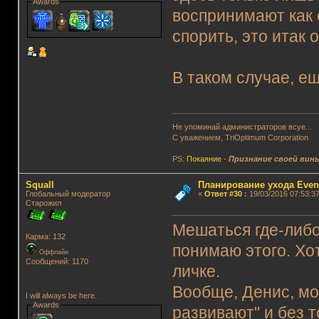
Awards
воспринимают как с
спорить, это итак 
В таком случае, е
Не упоминай администраторов всуе...
С уважением, TriOptimum Corporation
PS:
Покаяние
-
Признание своей вин
Squall
Планирование ухода Even
Глобальный модератор
«
Ответ #30
:
19/03/2016 07:53:37
Старожил
Мешаться где-либо,
Карма: 132
понимаю этого. Хот
Оффлайн
Сообщений: 1170
личке.
Вообще, Денис, мог
I will always be here.
Awards
развивают" и без т