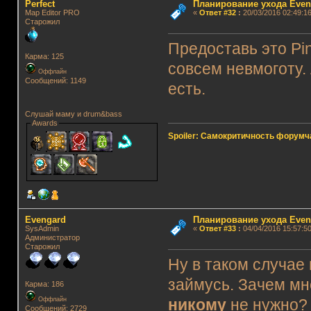
Perfect
Планирование ухода Even
Map Editor PRO
«
Ответ #32
:
20/03/2016 02:49:16
Старожил
Предоставь это Pi
Карма: 125
совсем невмоготу. 
Оффлайн
Сообщений: 1149
есть.
Слушай маму и drum&bass
Awards
Spoiler: Самокритичность форумч
Evengard
Планирование ухода Even
SysAdmin
«
Ответ #33
:
04/04/2016 15:57:50
Администратор
Старожил
Ну в таком случае
займусь. Зачем мне
Карма: 186
Оффлайн
никому
не нужно? 
Сообщений: 2729