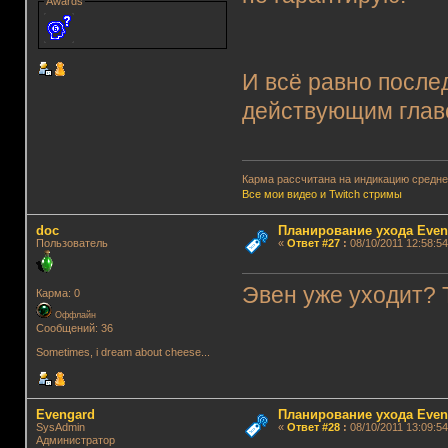
Awards
И всё равно после
действующим главо
Карма рассчитана на индикацию среднег
Все мои видео и Twitch стримы
doc
Планирование ухода Even
Пользователь
«
Ответ #27
:
08/10/2011 12:58:54
Эвен уже уходит?
Карма: 0
Оффлайн
Сообщений: 36
Sometimes, i dream about cheese...
Evengard
Планирование ухода Even
SysAdmin
«
Ответ #28
:
08/10/2011 13:09:54
Администратор