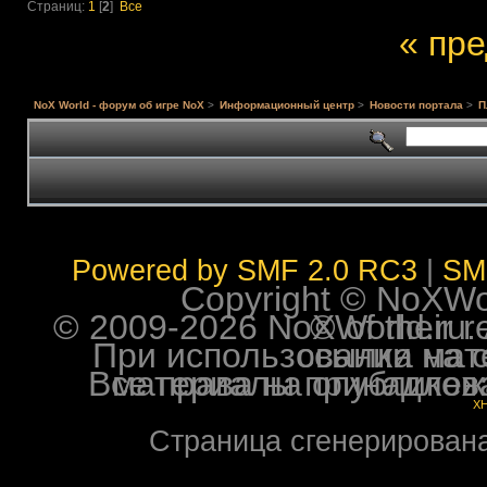
Страниц:
1
[
2
]
Все
« пр
NoX World - форум об игре NoX
>
Информационный центр
>
Новости портала
>
П
Powered by SMF 2.0 RC3
|
SM
Copyright © NoXWorl
© 2009-2026 NoXWorld.ru. All image
При использовании материалов ф
Все права на опубликованные на форуме NoXW
X
Страница сгенерирована 