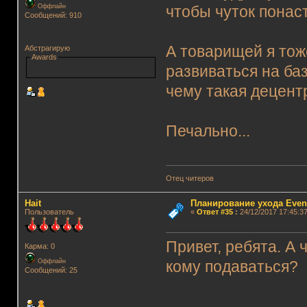
Оффлайн
чтобы чуток понас
Сообщений: 910
А товарищей я тож
Абстрагирую
Awards
развиваться на ба
чему такая децен
Печально...
Отец читеров
Hait
Планирование ухода Even
Пользователь
«
Ответ #35
:
24/12/2017 17:45:37
Привет, ребята. А 
Карма: 0
Оффлайн
кому подаваться?
Сообщений: 25