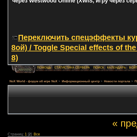
через Westwood Online (XWIS, игру через сер
Переключить спецэффекты курс
8ой) / Toggle Special effects of th
8)
ПОМОЩЬ
СТАТИСТИКА СЕРВЕРА
ПОИСК
КАЛЕНДАРЬ
ВОЙ
НАЧАЛО
NoX World - форум об игре NoX
>
Информационный центр
>
Новости портала
>
П
« пр
Страниц:
1
[
2
]
Все