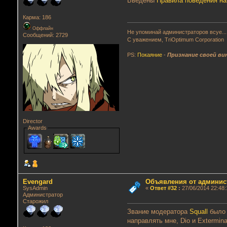
Введены
Правила поведения на
Карма: 186
Оффлайн
Не упоминай администраторов всуе...
Сообщений: 2729
С уважением, TriOptimum Corporation
PS:
Покаяние
-
Признание своей ви
Director
Awards
Evengard
Объявления от админис
SysAdmin
«
Ответ #32
:
27/06/2014 22:48:
Администратор
Старожил
Звание модератора
Squall
было 
направлять мне, Dio и Extermina