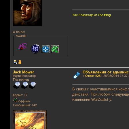
The Fellowship of The
Ping
A-ha-ha!
Awards
Jack Mower
Объявления от админис
Администратор
«
Ответ #28
:
26/03/2014 17:37:
Постоялец
В связи с участившимися конфл
действия. При любом следующе
Карма: 17
извинения WarZealot-у.
Оффлайн
Сообщений: 142