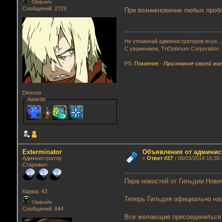
Оффлайн
Сообщений: 2729
При возникновении любых пробл
Не упоминай администраторов всуе...
С уважением, TriOptimum Corporation
PS:
Покаяние
-
Признание своей ви
Director
Awards
Exterminator
Объявления от админис
Администратор
«
Ответ #27
:
06/03/2014 16:36:
Старожил
Пара новостей от Гильдии Нович
Карма: 43
Теперь Гильдия официально на
Оффлайн
Сообщений: 644
Все желающие присоединиться 