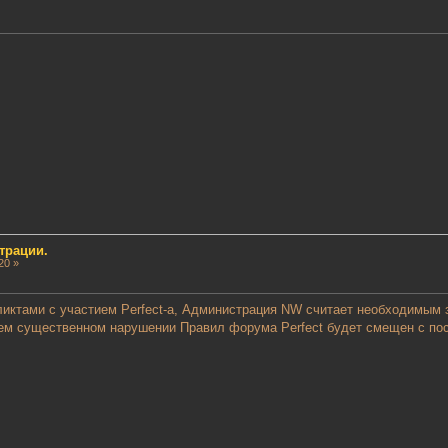
трации.
20 »
иктами с участием Perfect-а, Администрация NW считает необходимым з
м существенном нарушении Правил форума Perfect будет смещен с пост