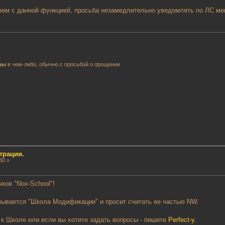
ем с данной функцией, просьба незамедлительно уведомлять по ЛС мен
ны
в чем-либо, обычно с просьбой о прощении
трации.
30 »
ков "Nox-School"!
зывается "Школа Модификации" и просит считать ее частью NW.
к Школе или если вы хотите задать вопросы - пишите
Perfect-у
.