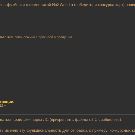
сь футболки с символикой NoXWorld-а (победители конкурса карт) напис
ны
в чем-либо, обычно с просьбой о прощении
трации.
12 »
ваться файлами через ЛС (прикреплять файлы к ЛС-сообщению).
 именно эту функциональность для отправки, к примеру, конкурсных кар