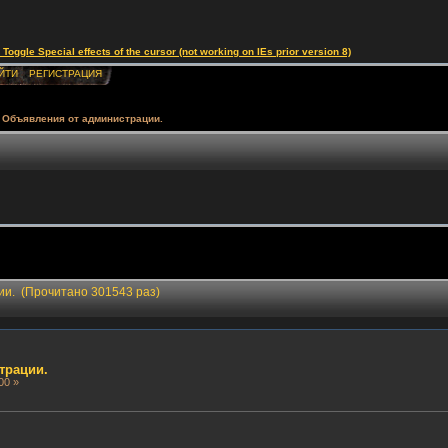
le Special effects of the cursor (not working on IEs prior version 8)
ЙТИ
РЕГИСТРАЦИЯ
Объявления от администрации.
ии. (Прочитано 301543 раз)
трации.
00 »