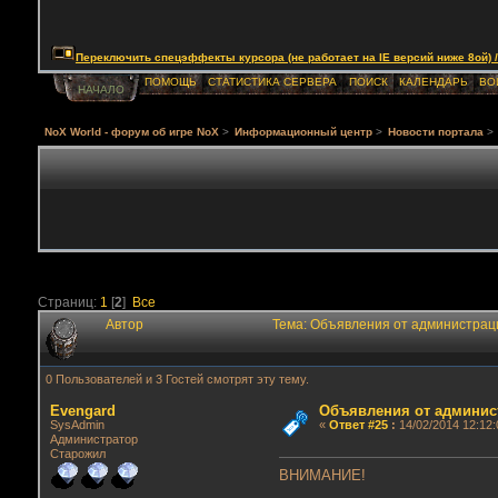
Переключить спецэффекты курсора (не работает на IE версий ниже 8ой) / Togg
ПОМОЩЬ
СТАТИСТИКА СЕРВЕРА
ПОИСК
КАЛЕНДАРЬ
ВО
НАЧАЛО
NoX World - форум об игре NoX
>
Информационный центр
>
Новости портала
>
Страниц:
1
[
2
]
Все
Автор
Тема: Объявления от администрац
0 Пользователей и 3 Гостей смотрят эту тему.
Evengard
Объявления от админис
SysAdmin
«
Ответ #25
:
14/02/2014 12:12:
Администратор
Старожил
ВНИМАНИЕ!