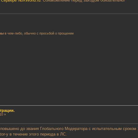
 Сервере NoXWorld.ru
. Ознакомление перед заходом обязательно!
ны
в чем-либо, обычно с просьбой о прощении
трации.
10 »
повышено до звания Глобального Модератора с испытательным сроком 1
tor-у в течение этого периода в ЛС.