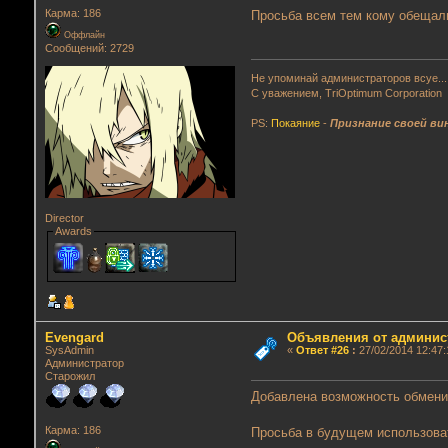
Карма: 186
Просьба всем тем кому обещали
Оффлайн
Сообщений: 2729
Не упоминай администраторов всуе...
С уважением, TriOptimum Corporation
PS:
Покаяние
-
Признание своей ви
Director
Awards
Evengard
Объявления от админис
SysAdmin
«
Ответ #26
:
27/02/2014 12:47:
Администратор
Старожил
Добавлена возможность обмени
Карма: 186
Просьба в будущем использовать