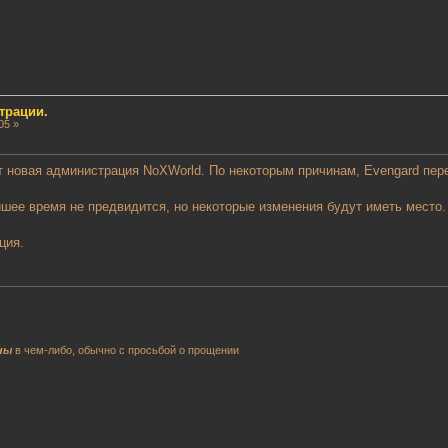
трации.
05 »
т новая администрация NoXWorld. По некоторым причинам, Evengard пере
шее время не предвидится, но некоторые изменения будут иметь место
ция.
ны
в чем-либо, обычно с просьбой о прощении