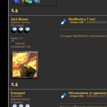
Jack Mower
NoxWorld-у 7 лет!
Администратор
«
Ответ #30
:
21/04/2014 22:54:
Постоялец
Сегодня NoxWorld-у исполняетс
Карма: 17
Оффлайн
Сообщений: 142
Evengard
Объявления от админис
SysAdmin
«
Ответ #31
:
15/06/2014 15:37:
Администратор
Старожил