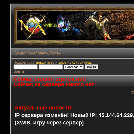
Добро пожаловать,
Гость
Пожалуйста,
войдите
или
зарегистрируйтесь
.
Войти
Сейчас онлайн стрима нет!
Сейчас на сервере никого нет!
О
Актуальные новости:
IP сервера изменён! Новый IP: 45.144.64.22
(XWIS, игру через сервер)