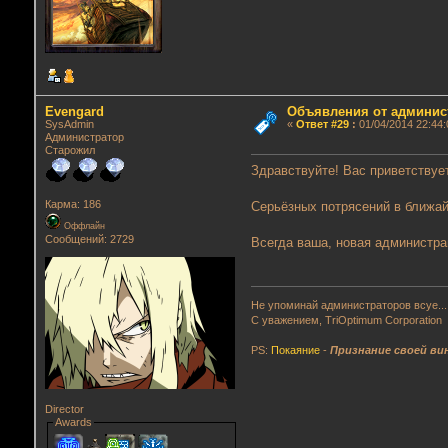
Evengard
Объявления от админис
SysAdmin
«
Ответ #29
:
01/04/2014 22:44:
Администратор
Старожил
Здравствуйте! Вас приветствуе
Карма: 186
Серьёзных потрясений в ближай
Оффлайн
Сообщений: 2729
Всегда ваша, новая администра
Не упоминай администраторов всуе...
С уважением, TriOptimum Corporation
PS:
Покаяние
-
Признание своей ви
Director
Awards