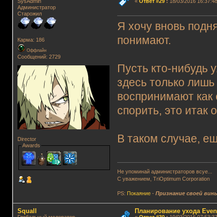
SysAdmin
«
Ответ #29
:
18/03/2016 16:37:48
Администратор
Старожил
Я хочу вновь подня
понимают.
Карма: 186
Оффлайн
Сообщений: 2729
Пусть кто-нибудь у
здесь только лишь
воспринимают как с
спорить, это итак 
В таком случае, е
Director
Awards
Не упоминай администраторов всуе...
С уважением, TriOptimum Corporation
PS:
Покаяние
-
Признание своей вин
Squall
Планирование ухода Even