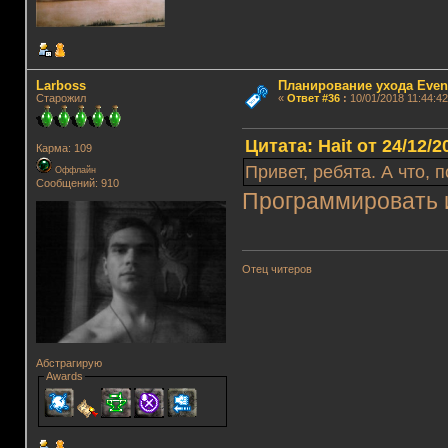
Lаrboss
Планирование ухода Even
Старожил
«
Ответ #36
:
10/01/2018 11:44:42
Цитата: Hait от 24/12/2
Карма: 109
Привет, ребята. А что,
Оффлайн
Сообщений: 910
Программировать 
Отец читеров
Абстрагирую
Awards