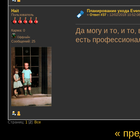
Hait
Планирование ухода Even
Пользователь
«
Ответ #37
:
12/02/2018 10:52:08
Да могу и то, и то
Карма: 0
Оффлайн
есть профессионал
Сообщений: 25
Страниц:
1
[
2
]
Все
« пр