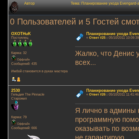
Автор
Тема: Планирование ухода Evengard-
0 Пользователей и 5 Гостей смот
OXOTHuK
Планирование ухода Even
Постоялец
«
Ответ #25
:
05/10/2011 10:09:39
Жалко, что Денис у
Карма: 32
Оффлайн
всех...
Сообщений: 435
Имбой становится в руках мастера
2530
Планирование ухода Even
Гильдия The Pinnacle
«
Ответ #26
:
05/10/2011 11:41:46
Старожил
Я лично в админы 
Карма: 79
программную помо
Оффлайн
оказывать по возм
Сообщений: 666
не гарантирую.