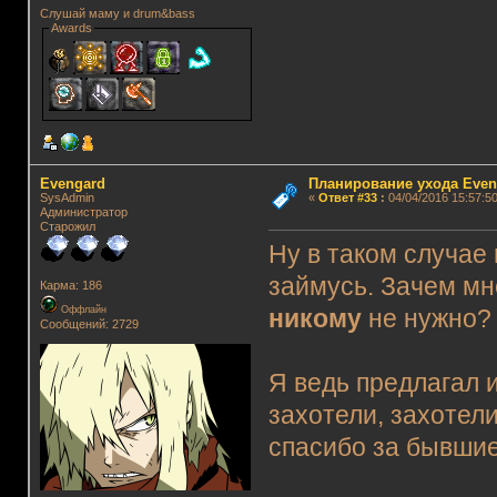
Слушай маму и drum&bass
Awards
Evengard
Планирование ухода Even
SysAdmin
«
Ответ #33
:
04/04/2016 15:57:50
Администратор
Старожил
Ну в таком случае
займусь. Зачем мне
Карма: 186
Оффлайн
никому
не нужно? 
Сообщений: 2729
Я ведь предлагал 
захотели, захотели
спасибо за бывшие