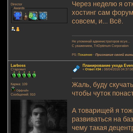
Через неделю я от
Director
Awards
хостинг сам форум
совсем, и... Всё.
Не упоминай администраторов всуе...
С уважением, TriOptimum Corporation
PS:
Покаяние
-
Признание своей вин
Lаrboss
Планирование ухода Even
Старожил
«
Ответ #34
:
08/04/2016 04:37:06
Жаль, буду скучат
Карма: 109
Оффлайн
чтобы чуток понас
Сообщений: 910
А товарищей я тож
развиваться на ба
чему такая децен