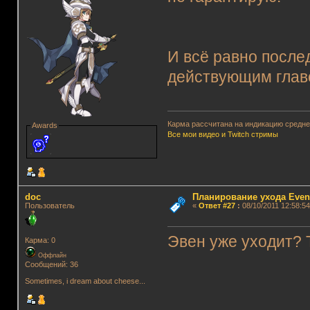
И всё равно после
действующим главо
Карма рассчитана на индикацию среднег
Awards
Все мои видео и Twitch стримы
doc
Планирование ухода Even
Пользователь
«
Ответ #27
:
08/10/2011 12:58:54
Эвен уже уходит?
Карма: 0
Оффлайн
Сообщений: 36
Sometimes, i dream about cheese...