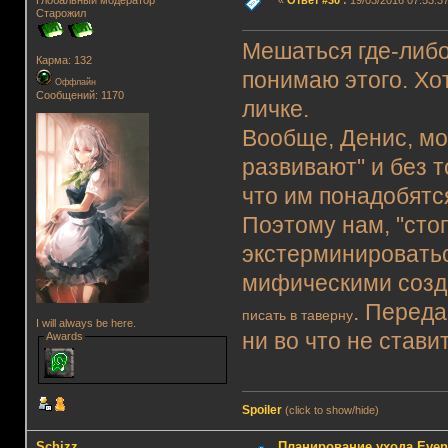
Глобальный модератор
«
Ответ #30
:
19/03/2016 07:53:37
Старожил
Мешаться где-либо,
Карма: 132
понимаю этого. Хот
Оффлайн
Сообщений: 1170
личке.
Вообще, Денис, мог
развивают" и без т
что им понадобятс
Поэтому нам, "сто
экстерминироватьс
мифическими созд
. Переда
писать в таверну
I will always be here.
ни во что не стави
Awards
Spoiler
(click to show/hide)
Schizz
Планирование ухода Even