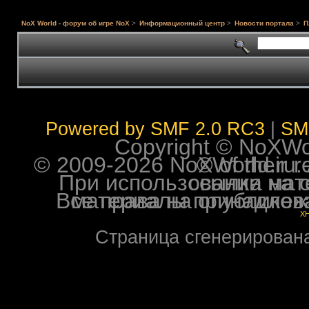
NoX World - форум об игре NoX
>
Информационный центр
>
Новости портала
>
П
Powered by SMF 2.0 RC3
|
SM
Copyright © NoXWorl
© 2009-2026 NoXWorld.ru. All image
При использовании материалов ф
Все права на опубликованные на форуме NoXW
X
Страница сгенерирована 