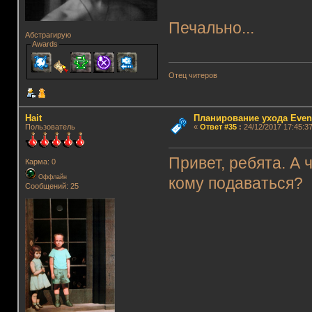
Печально...
Абстрагирую
Awards
Отец читеров
Hait
Планирование ухода Even
Пользователь
«
Ответ #35
:
24/12/2017 17:45:37
Привет, ребята. А 
Карма: 0
Оффлайн
кому подаваться?
Сообщений: 25