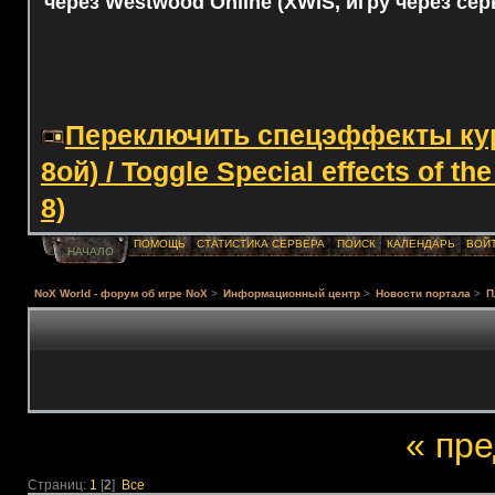
через Westwood Online (XWIS, игру через сер
Переключить спецэффекты курс
8ой) / Toggle Special effects of th
8)
ПОМОЩЬ
СТАТИСТИКА СЕРВЕРА
ПОИСК
КАЛЕНДАРЬ
ВОЙ
НАЧАЛО
NoX World - форум об игре NoX
>
Информационный центр
>
Новости портала
>
П
« пр
Страниц:
1
[
2
]
Все