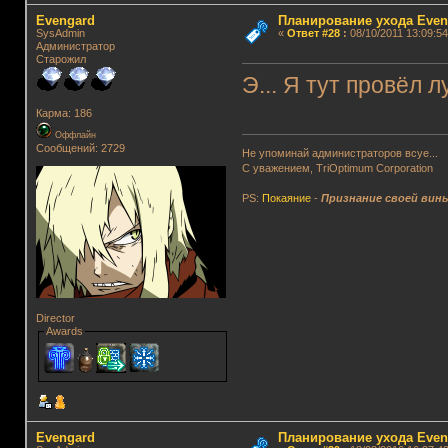
Evengard
Планирование ухода Even
SysAdmin
«
Ответ #28
:
08/10/2011 13:09:54
Администратор
Старожил
Э... Я тут провёл л
Карма: 186
Оффлайн
Сообщений: 2729
Не упоминай администраторов всуе...
С уважением, TriOptimum Corporation
PS:
Покаяние
-
Признание своей вин
Director
Awards
Evengard
Планирование ухода Even