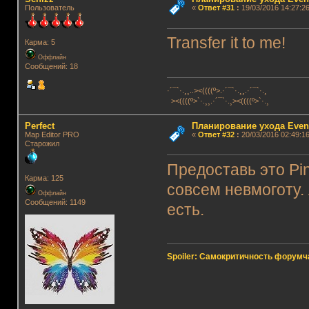
Пользователь
«
Ответ #31
:
19/03/2016 14:27:26
Transfer it to me!
Карма: 5
Оффлайн
Сообщений: 18
·´¯`·.¸¸..><((((º>.·´¯`·.¸¸.·´¯`·.¸
><((((º>`·.¸¸.·´¯`·.¸><((((º>`·.¸
Perfect
Планирование ухода Even
Map Editor PRO
«
Ответ #32
:
20/03/2016 02:49:16
Старожил
Предоставь это Pi
Карма: 125
совсем невмоготу. 
Оффлайн
Сообщений: 1149
есть.
Spoiler: Самокритичность форумч