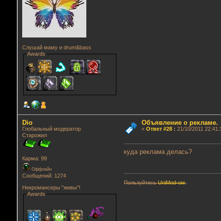
Слушай маму и drum&bass
Awards
Dio
Объявление о рекламе.
Глобальный модератор
«
Ответ #28
:
21/10/2011 22:41:
Старожил
куда реклама делась?
Карма: 99
Оффлайн
Сообщений: 1274
Пользуйтесь
UniMod-ом
.
Некромансеры "живы"!
Awards