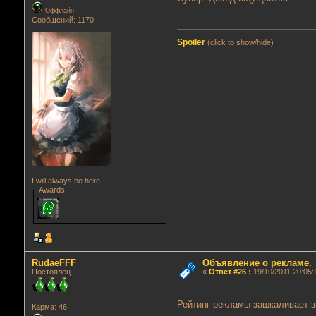
Оффлайн
Сообщений: 1170
Spoiler
(click to show/hide)
I will always be here.
Awards
RudaeFFF
Объявление о рекламе.
Постоялец
«
Ответ #26
:
19/10/2011 20:05:
Рейтинг рекламы зашкаливает з
Карма: 46