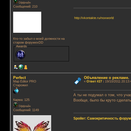
Оффлайн
Сообщений: 210
http://vkontakte.ru/noxworld
Кто-то забыл о моей должности на
старом форумеxDD
Awards
Perfect
Объявление о рекламе.
Map Editor PRO
«
Ответ #27
:
19/10/2011 20:13:
Старожил
А ты не подумал о том, что уч
Вообще, было бы круто сделать
Карма: 125
Оффлайн
Сообщений: 1149
Spoiler: Самокритичность фору