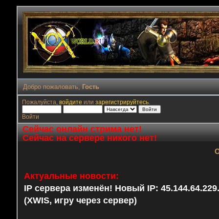
Добро пожаловать,
Гость
Пожалуйста,
войдите
или
зарегистрируйтесь
.
Войти
Сейчас онлайн стрима нет!
Сейчас на сервере никого нет!
О
Актуальные новости:
IP сервера изменён! Новый IP: 45.144.64.22
(XWIS, игру через сервер)