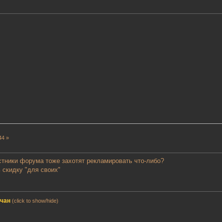
44 »
астники форума тоже захотят рекламировать что-либо?
 скидку "для своих"
мчан
(click to show/hide)