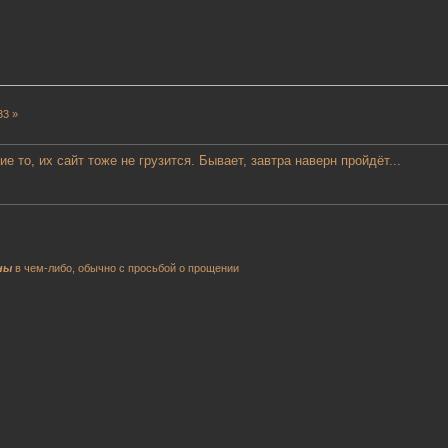
33 »
е то, их сайт тоже не грузится. Бывает, завтра наверн пройдёт...
ны
в чем-либо, обычно с просьбой о прощении