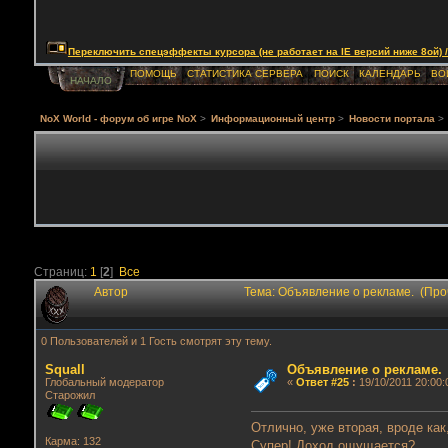
Переключить спецэффекты курсора (не работает на IE версий ниже 8ой) / Togg
ПОМОЩЬ
СТАТИСТИКА СЕРВЕРА
ПОИСК
КАЛЕНДАРЬ
ВО
НАЧАЛО
NoX World - форум об игре NoX
>
Информационный центр
>
Новости портала
>
Страниц:
1
[
2
]
Все
Автор
Тема: Объявление о рекламе. (Про
0 Пользователей и 1 Гость смотрят эту тему.
Squall
Объявление о рекламе.
Глобальный модератор
«
Ответ #25
:
19/10/2011 20:00:
Старожил
Отлично, уже вторая, вроде как
Карма: 132
Супер! Доход ощущается?