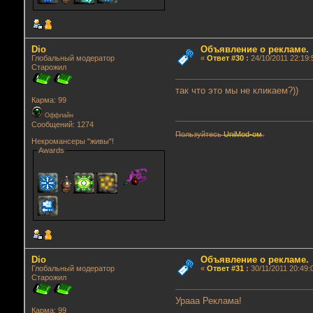
Dio
Объявление о рекламе.
Глобальный модератор
«
Ответ #30
:
24/10/2011 22:19:
Старожил
так что это мы не кликаем?))
Карма: 99
Оффлайн
Сообщений: 1274
Пользуйтесь
UniMod-ом
.
Некромансеры "живы"!
Awards
Dio
Объявление о рекламе.
Глобальный модератор
«
Ответ #31
:
30/11/2011 20:49:
Старожил
Урааа Реклама!
Карма: 99