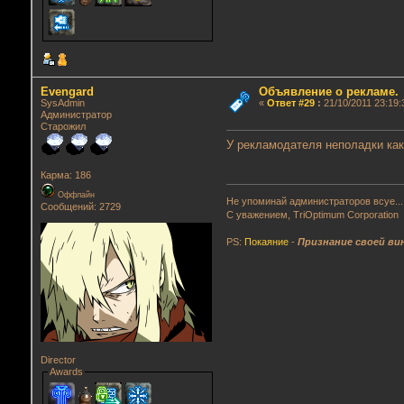
Evengard
Объявление о рекламе.
SysAdmin
«
Ответ #29
:
21/10/2011 23:19:
Администратор
Старожил
У рекламодателя неполадки каки
Карма: 186
Оффлайн
Не упоминай администраторов всуе...
Сообщений: 2729
С уважением, TriOptimum Corporation
PS:
Покаяние
-
Признание своей ви
Director
Awards