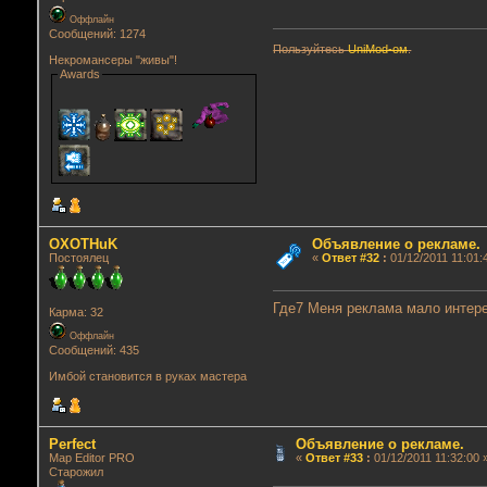
Оффлайн
Сообщений: 1274
Пользуйтесь
UniMod-ом
.
Некромансеры "живы"!
Awards
OXOTHuK
Объявление о рекламе.
Постоялец
«
Ответ #32
:
01/12/2011 11:01:
Где7 Меня реклама мало интерес
Карма: 32
Оффлайн
Сообщений: 435
Имбой становится в руках мастера
Perfect
Объявление о рекламе.
Map Editor PRO
«
Ответ #33
:
01/12/2011 11:32:00 
Старожил