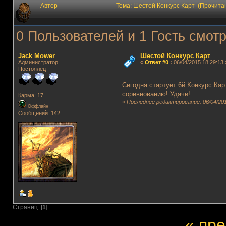
Автор
Тема: Шестой Конкурс Карт (Прочита
0 Пользователей и 1 Гость смотр
Jack Mower
Шестой Конкурс Карт
Администратор
«
Ответ #0
:
06/04/2015 18:29:13 
Постоялец
Сегодня стартует 6й Конкурс Кар
соревнованию! Удачи!
Карма: 17
«
Последнее редактирование: 06/04/2015
Оффлайн
Сообщений: 142
Страниц: [
1
]
« пр