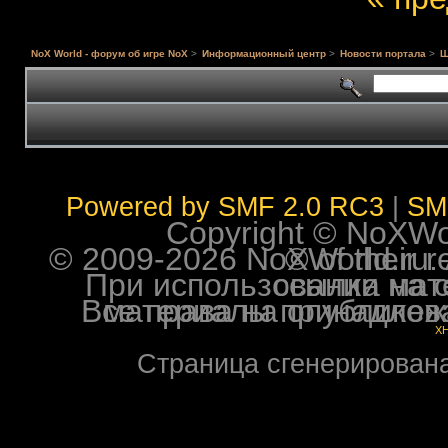
NoX World - форум об игре NoX
>
Информационный центр
>
Новости портала
>
Ш
Powered by SMF 2.0 RC3
|
SM
Copyright © NoXWorl
© 2009-2026 NoXWorld.ru. All image
При использовании материалов ф
Все права на опубликованные на форуме NoXW
X
Страница сгенерирована 