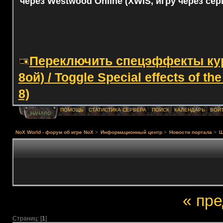
через Westwood Online (XWIS, игру через сер
Переключить спецэффекты курс
8ой) / Toggle Special effects of th
8)
ПОМОЩЬ
СТАТИСТИКА СЕРВЕРА
ПОИСК
КАЛЕНДАРЬ
ВОЙ
НАЧАЛО
NoX World - форум об игре NoX
>
Информационный центр
>
Новости портала
>
Ш
« пр
Страниц: [
1
]