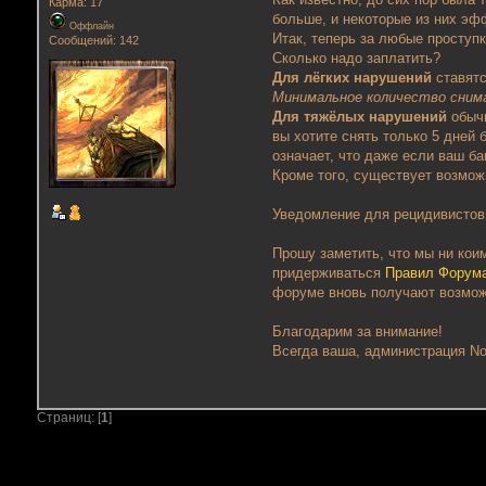
Карма: 17
больше, и некоторые из них эф
Оффлайн
Итак, теперь за любые просту
Сообщений: 142
Сколько надо заплатить?
Для лёгких нарушений
ставятс
Минимальное количество сним
Для тяжёлых нарушений
обыч
вы хотите снять только 5 дней 
означает, что даже если ваш ба
Кроме того, существует возмо
Уведомление для рецидивистов
Прошу заметить, что мы ни кои
придерживаться
Правил Форум
форуме вновь получают возможн
Благодарим за внимание!
Всегда ваша, администрация No
Страниц: [
1
]