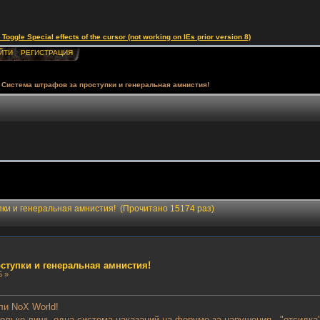
le Special effects of the cursor (not working on IEs prior version 8)
ЙТИ
РЕГИСТРАЦИЯ
Система штрафов за проступки и генеральная амнистия!
ки и генеральная амнистия! (Прочитано 15174 раз)
ступки и генеральная амнистия!
5 »
ли NoX World!
только лишь одна система наказаний на форуме за нарушения - "отсидка