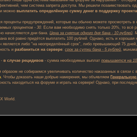
фективней, чем система запрета доступа. Мы решили позаимствовать од
пки можно
выплатить определённую сумму денег в поддержку проект
я проценты предупреждений, которые вы обычно можете просмотреть в
аемых процентов - 30
. Если вам необходимо снять только 20%, то всё р
но начисляются дни бана.
Цена за снятие одного дня бана - 10 рублей
.
М
бана всё равно придётся выплатить 100 рублей. Однако, есть и хорошая 
н является либо "на неопределённый срок", либо превышающий 75 дней, 
жность и
разбаниться на сервере
:
срок за сутки бана - 5 рублей
,
минима
 -
в случае рецидивов
- сумма необходимых выплат
повышается на 10
м образом не собираемся увеличивать количество наказанных в связи с 
а
. Чтобы доказать наши добрые намерения, мы объявляем
Генеральную
ость находиться на форуме и играть на сервере! Однако, при последу
X World.