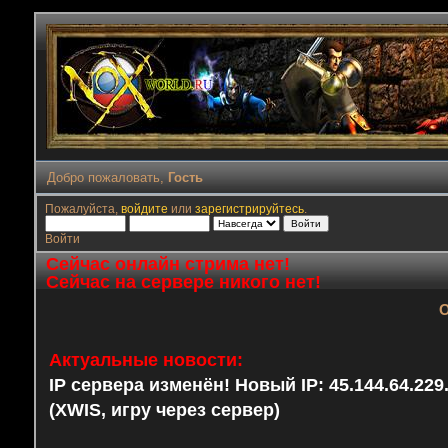
Добро пожаловать,
Гость
Пожалуйста,
войдите
или
зарегистрируйтесь
.
Войти
Сейчас онлайн стрима нет!
Сейчас на сервере никого нет!
О
Актуальные новости:
IP сервера изменён! Новый IP: 45.144.64.22
(XWIS, игру через сервер)