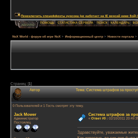
Переключить спецэффекты курсора (не работает на IE версий ниже 8ой) / Togg
ПОМОЩЬ
СТАТИСТИКА СЕРВЕРА
ПОИСК
КАЛЕНДАРЬ
ВО
НАЧАЛО
NoX World - форум об игре NoX
>
Информационный центр
>
Новости портала
>
Страниц: [
1
]
Автор
Тема: Система штрафов за проступ
0 Пользователей и 1 Гость смотрят эту тему.
Jack Mower
Система штрафов за про
Администратор
«
Ответ #0
:
02/10/2011 20:49:3
Постоялец
Здравствуйте, уважаемые жите
Как известно, до сих пор была 