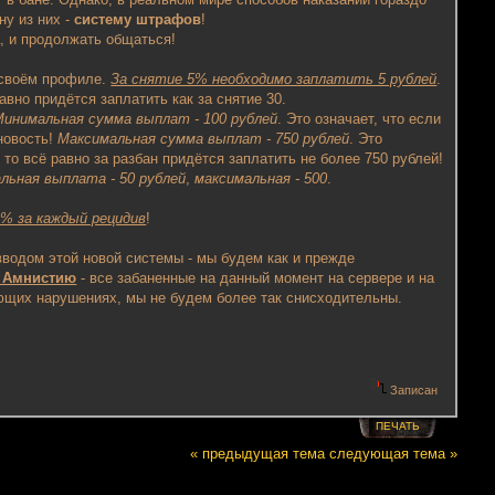
ну из них -
систему штрафов
!
а
, и продолжать общаться!
 своём профиле.
За снятие 5% необходимо заплатить 5 рублей
.
авно придётся заплатить как за снятие 30.
инимальная сумма выплат - 100 рублей
. Это означает, что если
новость!
Максимальная сумма выплат - 750 рублей
. Это
то всё равно за разбан придётся заплатить не более 750 рублей!
льная выплата - 50 рублей
,
максимальная - 500
.
% за каждый рецидив
!
вводом этой новой системы - мы будем как и прежде
 Амнистию
- все забаненные на данный момент на сервере и на
ющих нарушениях, мы не будем более так снисходительны.
Записан
ПЕЧАТЬ
« предыдущая тема
следующая тема »