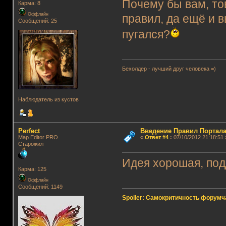
Почему бы вам, то
Карма: 8
Оффлайн
правил, да ещё и 
Сообщений: 25
пугался?
Бехолдер - лучший друг человека =)
Наблюдатель из кустов
Perfect
Введение Правил Портала
Map Editor PRO
«
Ответ #4
:
07/10/2012 21:18:51 
Старожил
Идея хорошая, по
Карма: 125
Оффлайн
Сообщений: 1149
Spoiler: Самокритичность форумч