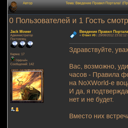
Автор
Тема: Введение Правил Портала! (Пр
0 Пользователей и 1 Гость смотр
Jack Mower
Введение Правил Портала
Администратор
«
Ответ #0
:
29/08/2012 23:02:12 
Постоялец
Здравствуйте, ув
Карма: 17
Оффлайн
Сообщений: 142
Вас, возможно, уд
часов - Правила ф
на NoXWorld-е воц
И да, я подтвержд
нет и не будет.
Вместо них встре