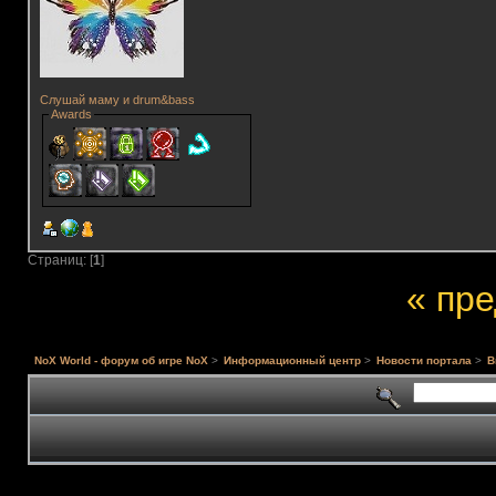
Слушай маму и drum&bass
Awards
Страниц: [
1
]
« пр
NoX World - форум об игре NoX
>
Информационный центр
>
Новости портала
>
В