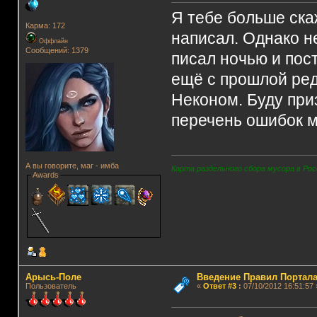
Я тебе больше скаж
Карма: 172
написал. Однако н
Оффлайн
Сообщений: 1379
писал ночью и пос
ещё с прошлой ре
Неконом. Буду при
перечень ошибок м
А вы говорите, маг - имба
Карта раздельного сбора мусора в Рос
Awards
Арысь-Поле
Введение Правил Портала
Пользователь
«
Ответ #3
:
07/10/2012 16:51:57 