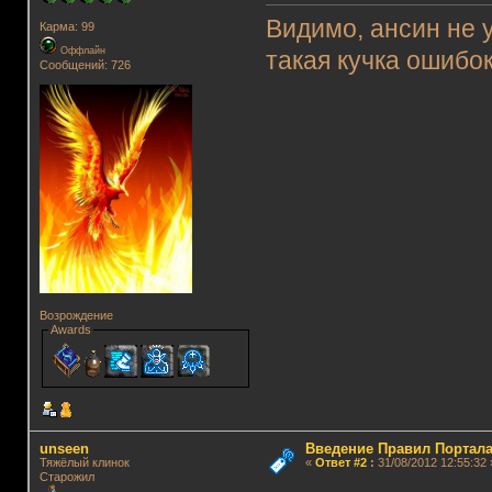
Видимо, ансин не у
Карма: 99
Оффлайн
такая кучка ошибо
Сообщений: 726
Возрождение
Awards
unseen
Введение Правил Портала
Тяжёлый клинок
«
Ответ #2
:
31/08/2012 12:55:32 
Старожил