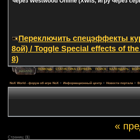
через Westwood Online (XWIS, игру через сер
Переключить спецэффекты курс
8ой) / Toggle Special effects of th
8)
ПОМОЩЬ
СТАТИСТИКА СЕРВЕРА
ПОИСК
КАЛЕНДАРЬ
ВОЙ
НАЧАЛО
NoX World - форум об игре NoX
>
Информационный центр
>
Новости портала
>
В
« пр
Страниц: [
1
]