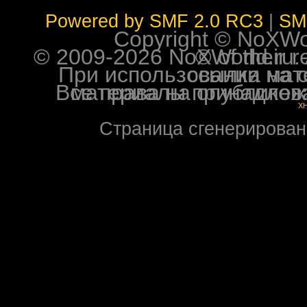
Powered by SMF 2.0 RC3
|
SM
Copyright © NoXWorl
© 2009-2026 NoXWorld.ru. All image
При использовании материалов ф
Все права на опубликованные на форуме NoXW
X
Страница сгенерирована