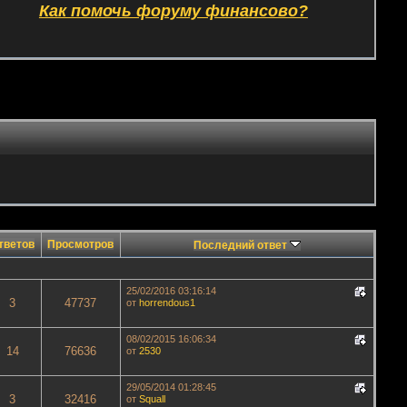
Как помочь форуму финансово?
тветов
Просмотров
Последний ответ
25/02/2016 03:16:14
3
47737
от
horrendous1
08/02/2015 16:06:34
14
76636
от
2530
29/05/2014 01:28:45
3
32416
от
Squall