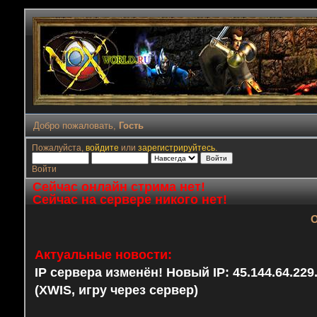
Добро пожаловать,
Гость
Пожалуйста,
войдите
или
зарегистрируйтесь
.
Войти
Сейчас онлайн стрима нет!
Сейчас на сервере никого нет!
О
Актуальные новости:
IP сервера изменён! Новый IP: 45.144.64.22
(XWIS, игру через сервер)