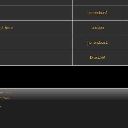
horrendous1
unseen
1
2
Все
»
horrendous1
DraxUSA
ая тема
я тема
е