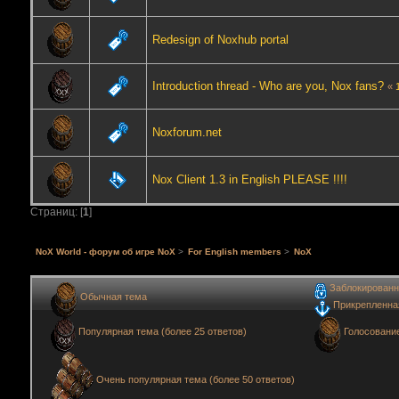
Redesign of Noxhub portal
Introduction thread - Who are you, Nox fans?
«
Noxforum.net
Nox Client 1.3 in English PLEASE !!!!
Страниц: [
1
]
NoX World - форум об игре NoX
>
For English members
>
NoX
Заблокированн
Обычная тема
Прикрепленна
Голосовани
Популярная тема (более 25 ответов)
Очень популярная тема (более 50 ответов)