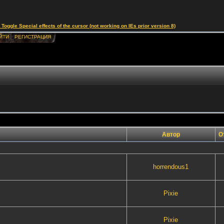
le Special effects of the cursor (not working on IEs prior version 8)
ЙТИ
РЕГИСТРАЦИЯ
Автор
О
horrendous1
Pixie
Pixie