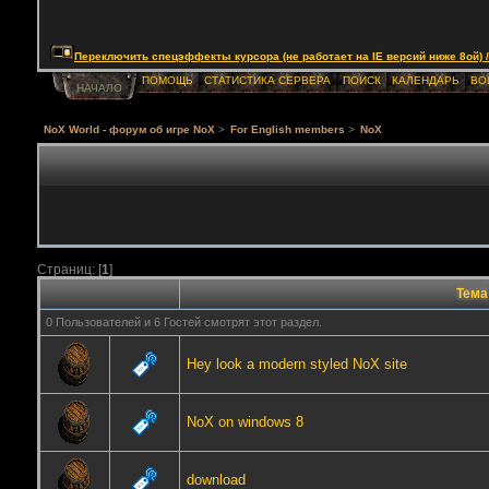
Переключить спецэффекты курсора (не работает на IE версий ниже 8ой) / Togg
ПОМОЩЬ
СТАТИСТИКА СЕРВЕРА
ПОИСК
КАЛЕНДАРЬ
ВО
НАЧАЛО
NoX World - форум об игре NoX
>
For English members
>
NoX
Страниц: [
1
]
Тема
0 Пользователей и 6 Гостей смотрят этот раздел.
Hey look a modern styled NoX site
NoX on windows 8
download