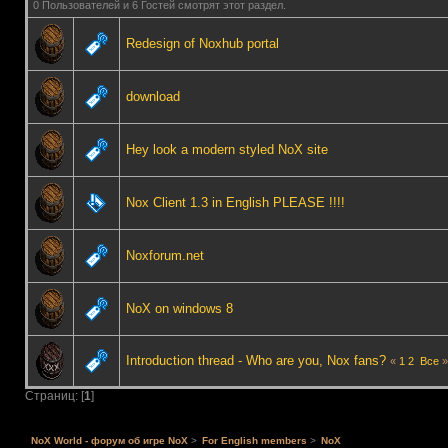
0 Пользователей и 6 Гостей смотрят этот раздел.
Redesign of Noxhub portal
download
Hey look a modern styled NoX site
Nox Client 1.3 in English PLEASE !!!!
Noxforum.net
NoX on windows 8
Introduction thread - Who are you, Nox fans?
«
1
2
Все
»
Страниц: [
1
]
NoX World - форум об игре NoX
>
For English members
>
NoX