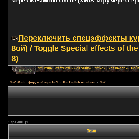
через Westwood Online (XWIS, игру через сер
Переключить спецэффекты курс
8ой) / Toggle Special effects of th
8)
ПОМОЩЬ
СТАТИСТИКА СЕРВЕРА
ПОИСК
КАЛЕНДАРЬ
ВОЙ
НАЧАЛО
NoX World - форум об игре NoX
>
For English members
>
NoX
Страниц: [
1
]
Тема