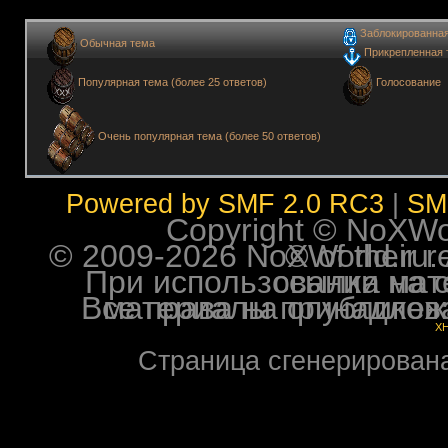
Заблокированна
Обычная тема
Прикрепленная 
Голосование
Популярная тема (более 25 ответов)
Очень популярная тема (более 50 ответов)
Powered by SMF 2.0 RC3
|
SM
Copyright © NoXWorl
© 2009-2026 NoXWorld.ru. All image
При использовании материалов ф
Все права на опубликованные на форуме NoXW
X
Страница сгенерирована 