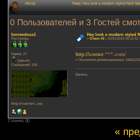
Автор
Тема: Hey look a modern styled NoX s
0 Пользователей и 3 Гостей смот
horrendous1
Hey look a modern styled N
Постоялец
«
Ответ #0
:
25/01/2016 05:15:52 
http://corner
.***.com/
Карма: 27
«
Последнее редактирование: 24/02/201
Оффлайн
Сообщений: 158
Banana.
King of warriors..yay.
Страниц: [
1
]
« пр