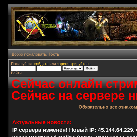
Добро пожаловать,
Гость
Пожалуйста,
войдите
или
зарегистрируйтесь
.
Войти
Сейчас онлайн стрим
Сейчас на сервере н
Обязательно все ознако
Актуальные новости:
IP сервера изменён! Новый IP: 45.144.64.229