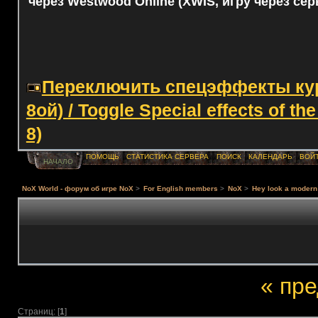
через Westwood Online (XWIS, игру через сер
Переключить спецэффекты курс
8ой) / Toggle Special effects of th
8)
ПОМОЩЬ
СТАТИСТИКА СЕРВЕРА
ПОИСК
КАЛЕНДАРЬ
ВОЙ
НАЧАЛО
NoX World - форум об игре NoX
>
For English members
>
NoX
>
Hey look a modern 
« пр
Страниц: [
1
]