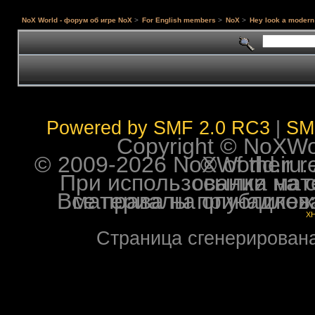
NoX World - форум об игре NoX
>
For English members
>
NoX
>
Hey look a modern 
Powered by SMF 2.0 RC3
|
SM
Copyright © NoXWorl
© 2009-2026 NoXWorld.ru. All image
При использовании материалов ф
Все права на опубликованные на форуме NoXW
X
Страница сгенерирована 