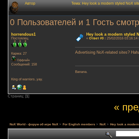
Автор
Тема: Hey look a modern styled NoX s
0 Пользователей и 1 Гость смотр
horrendous1
Hey look a modern styled N
Постоялец
«
Ответ #0
:
25/02/2016 03:16:14 
Advertising NoX-related sites? Hah
Карма: 27
Оффлайн
Сообщений: 158
Banana.
King of warriors..yay.
Страниц: [
1
]
« пр
NoX World - форум об игре NoX
>
For English members
>
NoX
>
Hey look a modern 