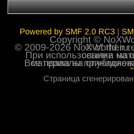
Powered by SMF 2.0 RC3
|
SM
Copyright © NoXWorl
© 2009-2026 NoXWorld.ru. All image
При использовании материалов ф
Все права на опубликованные на форуме NoXW
X
Страница сгенерирована