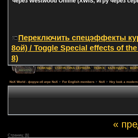
через Westwood Online (XWIS, игру через сер
Переключить спецэффекты курс
8ой) / Toggle Special effects of th
8)
ПОМОЩЬ
СТАТИСТИКА СЕРВЕРА
ПОИСК
КАЛЕНДАРЬ
ВОЙ
НАЧАЛО
NoX World - форум об игре NoX
>
For English members
>
NoX
>
Hey look a modern 
« пр
Страниц: [
1
]