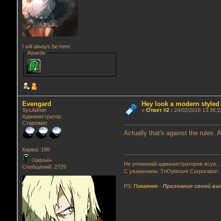
I will always be here.
Awards
Evengard
Hey look a modern styled
SysAdmin
«
Ответ #2
:
24/02/2016 13:36:2
Администратор
Старожил
Actually that's against the rules. 
Карма: 186
Оффлайн
Не упоминай администраторов всуе...
Сообщений: 2729
С уважением, TriOptimum Corporation
PS:
Покаяние
-
Признание своей ви