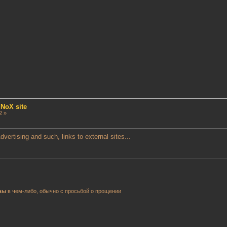
 NoX site
2 »
Advertising and such, links to external sites...
ны
в чем-либо, обычно с просьбой о прощении