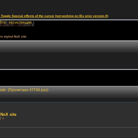
le Special effects of the cursor (not working on IEs prior version 8)
ЙТИ
РЕГИСТРАЦИЯ
n styled NoX site
 site (Прочитано 47740 раз)
 NoX site
2 »