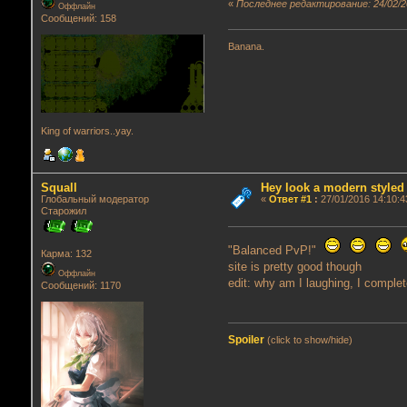
«
Последнее редактирование: 24/02/2
Оффлайн
Сообщений: 158
Banana.
King of warriors..yay.
Squall
Hey look a modern styled
Глобальный модератор
«
Ответ #1
:
27/01/2016 14:10:4
Старожил
"Balanced PvP!"
Карма: 132
site is pretty good though
Оффлайн
edit: why am I laughing, I complet
Сообщений: 1170
Spoiler
(click to show/hide)