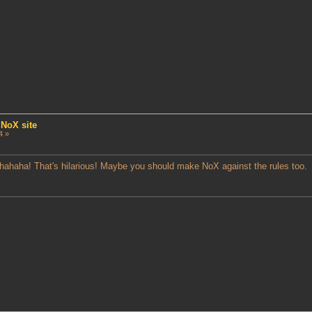
 NoX site
4 »
ahahaha! That's hilarious! Maybe you should make NoX against the rules too.