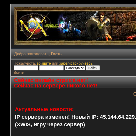
Добро пожаловать,
Гость
Пожалуйста,
войдите
или
зарегистрируйтесь
.
Войти
Сейчас онлайн стрима нет!
Сейчас на сервере никого нет!
О
Актуальные новости:
IP сервера изменён! Новый IP: 45.144.64.22
(XWIS, игру через сервер)