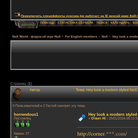
Переключить спецэффекты курсора (не работает на IE версий ниже 8ой) / Togg
ПОМОЩЬ
СТАТИСТИКА СЕРВЕРА
ПОИСК
КАЛЕНДАРЬ
ВО
НАЧАЛО
NoX World - форум об игре NoX
>
For English members
>
NoX
>
Hey look a moder
Страниц: [
1
]
Автор
Тема: Hey look a modern styled NoX
0 Пользователей и 2 Гостей смотрят эту тему.
horrendous1
Hey look a modern styled
Постоялец
«
Ответ #0
:
25/01/2016 05:15:5
http://corner
.***.com/
Карма: 27