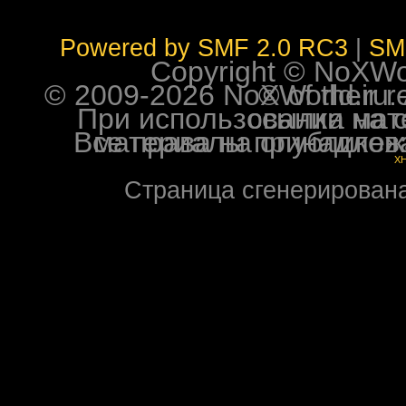
Powered by SMF 2.0 RC3
|
SM
Copyright © NoXWorl
© 2009-2026 NoXWorld.ru. All image
При использовании материалов ф
Все права на опубликованные на форуме NoXW
X
Страница сгенерирована 