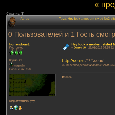
« пр
Страниц: [
1
]
Автор
Тема: Hey look a modern styled NoX s
0 Пользователей и 1 Гость смотр
horrendous1
Hey look a modern styled N
Постоялец
«
Ответ #0
:
25/01/2016 05:15:52 
http://corner
.***.com/
Карма: 27
«
Последнее редактирование: 24/02/201
Оффлайн
Сообщений: 158
Banana.
King of warriors..yay.