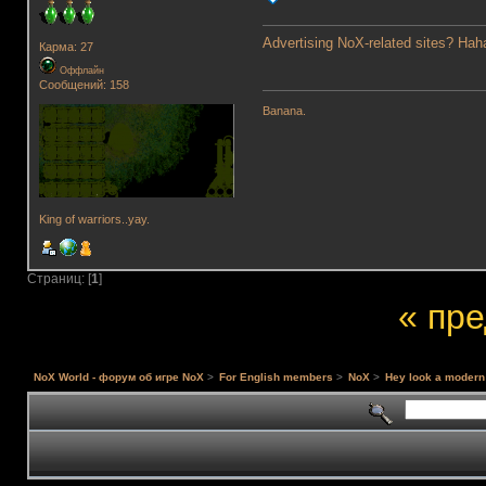
Advertising NoX-related sites? Hah
Карма: 27
Оффлайн
Сообщений: 158
Banana.
King of warriors..yay.
Страниц: [
1
]
« пр
NoX World - форум об игре NoX
>
For English members
>
NoX
>
Hey look a modern 