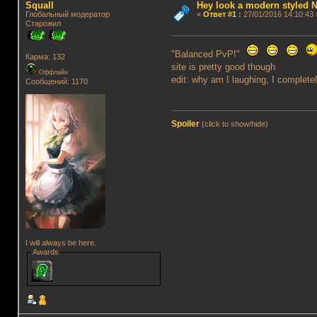
Squall
Hey look a modern styled N
Глобальный модератор
«
Ответ #1
:
27/01/2016 14:10:43 
Старожил
"Balanced PvP!"
Карма: 132
site is pretty good though
Оффлайн
edit: why am I laughing, I completel
Сообщений: 1170
Spoiler
(click to show/hide)
I will always be here.
Awards