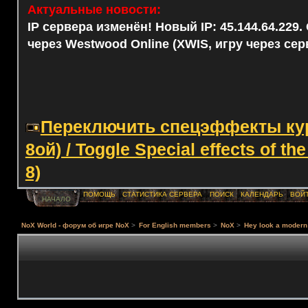
Актуальные новости:
IP сервера изменён! Новый IP: 45.144.64.229
через Westwood Online (XWIS, игру через сер
Переключить спецэффекты курс
8ой) / Toggle Special effects of th
8)
ПОМОЩЬ
СТАТИСТИКА СЕРВЕРА
ПОИСК
КАЛЕНДАРЬ
ВОЙ
НАЧАЛО
NoX World - форум об игре NoX
>
For English members
>
NoX
>
Hey look a modern 