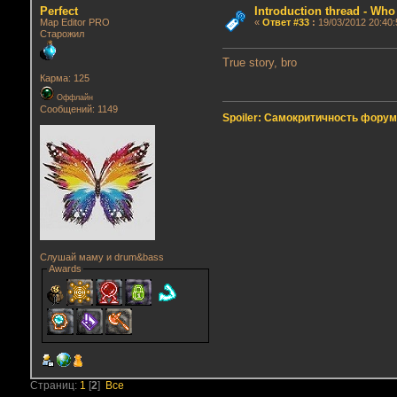
Perfect
Introduction thread - Who
Map Editor PRO
«
Ответ #33
:
19/03/2012 20:40:
Старожил
True story, bro
Карма: 125
Оффлайн
Сообщений: 1149
Spoiler: Самокритичность фору
Слушай маму и drum&bass
Awards
Страниц:
1
[
2
]
Все