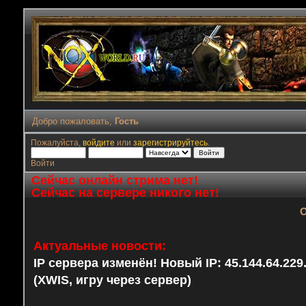
Добро пожаловать,
Гость
Пожалуйста,
войдите
или
зарегистрируйтесь
.
Войти
Сейчас онлайн стрима нет!
Сейчас на сервере никого нет!
О
Актуальные новости:
IP сервера изменён! Новый IP: 45.144.64.22
(XWIS, игру через сервер)