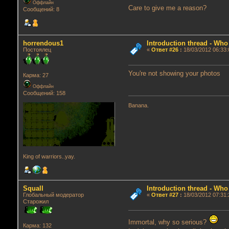
Оффлайн
Care to give me a reason?
Сообщений: 8
horrendous1
Introduction thread - Who
Постоялец
«
Ответ #26
:
18/03/2012 06:33:
You're not showing your photos
Карма: 27
Оффлайн
Сообщений: 158
Banana.
King of warriors..yay.
Squall
Introduction thread - Who
Глобальный модератор
«
Ответ #27
:
18/03/2012 07:31:
Старожил
Immortal, why so serious?
Карма: 132