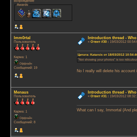
Возрождение
Awards
Imm0rtal
Introduction thread - Who
Пользователь
«
Ответ #30
:
19/03/2012 00:54:
Цитата: Katarsis от 18/03/2012 10:54:4
Карма: 1
"Not showing your photos" is too ridiculous
Оффлайн
Сообщений: 19
No I really will delete his account 
Menaus
Introduction thread - Who
Пользователь
«
Ответ #31
:
19/03/2012 08:32:
What can I say, Immortal (And plen
Карма: 1
Оффлайн
Сообщений: 8