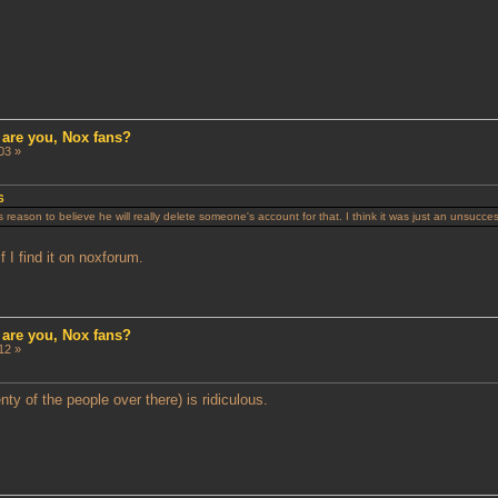
 are you, Nox fans?
03 »
6
 reason to believe he will really delete someone's account for that. I think it was just an unsucces
if I find it on noxforum.
 are you, Nox fans?
12 »
ty of the people over there) is ridiculous.