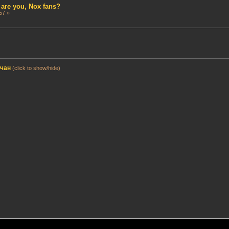
 are you, Nox fans?
57 »
мчан
(click to show/hide)