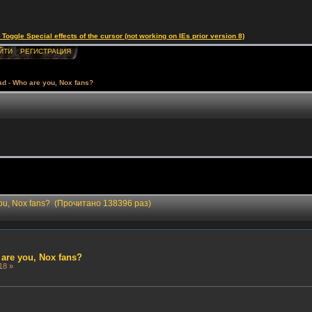
le Special effects of the cursor (not working on IEs prior version 8)
ЙТИ
РЕГИСТРАЦИЯ
ead - Who are you, Nox fans?
 you, Nox fans? (Прочитано 138396 раз)
 are you, Nox fans?
18 »