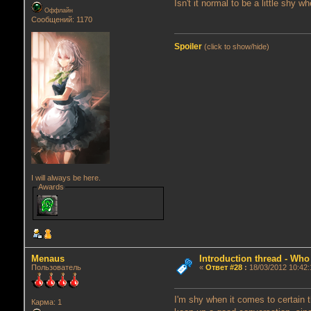
Isn't it normal to be a little shy
Оффлайн
Сообщений: 1170
Spoiler
(click to show/hide)
I will always be here.
Awards
Menaus
Introduction thread - Who
Пользователь
«
Ответ #28
:
18/03/2012 10:42:
I'm shy when it comes to certain t
Карма: 1