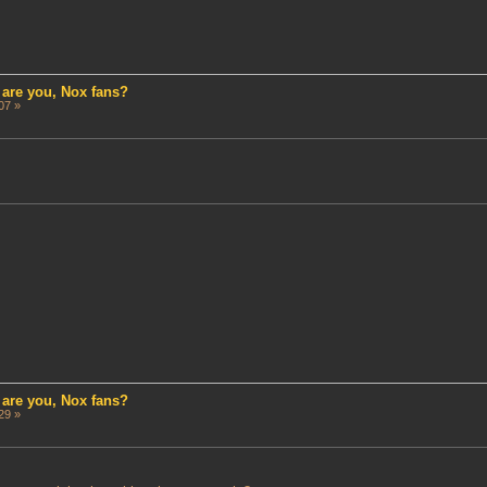
 are you, Nox fans?
07 »
 are you, Nox fans?
29 »