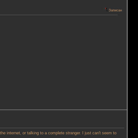
Записан
 internet, or talking to a complete stranger. I just can't seem to