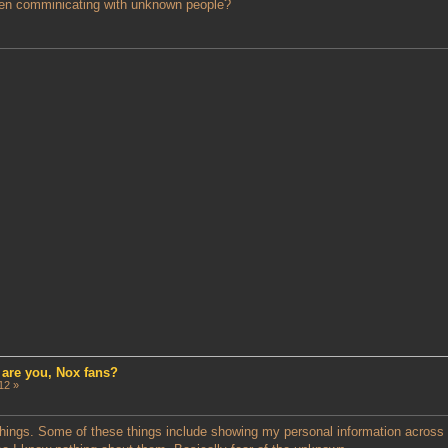
 when comminicating with unknown people?
 are you, Nox fans?
12 »
hings. Some of these things include showing my personal information across the