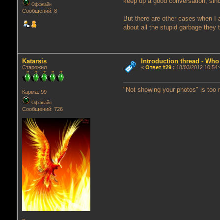
keep up a good conversation, sinc
Оффлайн
Сообщений: 8
But there are other cases when I 
about all the stupid garbage they
Katarsis
Introduction thread - Who
Старожил
«
Ответ #29
:
18/03/2012 10:54:
"Not showing your photos" is too r
Карма: 99
Оффлайн
Сообщений: 726