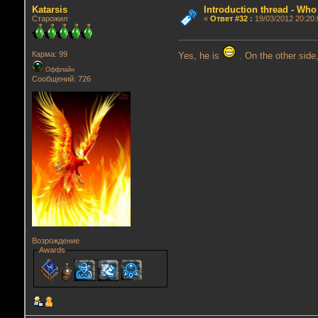
Katarsis
Introduction thread - Who
Старожил
«
Ответ #32
:
19/03/2012 20:20:
Карма: 99
Yes, he is
. On the other sid
Оффлайн
Сообщений: 726
Возрождение
Awards