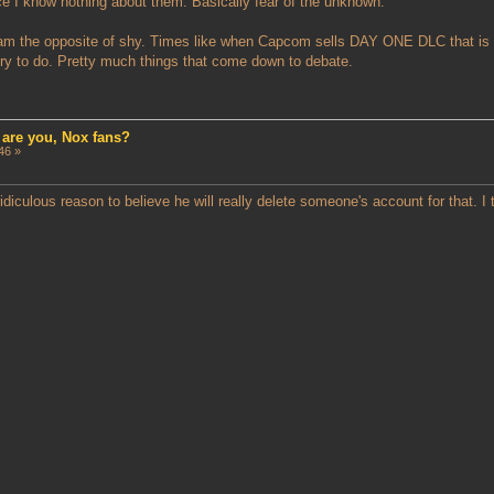
e I know nothing about them. Basically fear of the unknown.
am the opposite of shy. Times like when Capcom sells DAY ONE DLC that is on
 try to do. Pretty much things that come down to debate.
 are you, Nox fans?
46 »
idiculous reason to believe he will really delete someone's account for that. I 