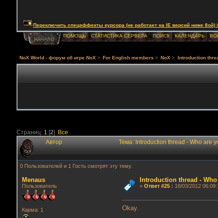
Переключить спецэффекты курсора (не работает на IE версий ниже 8ой) / Togg
ПОМОЩЬ
СТАТИСТИКА СЕРВЕРА
ПОИСК
КАЛЕНДАРЬ
ВО
НАЧАЛО
NoX World - форум об игре NoX
>
For English members
>
NoX
>
Introduction thr
Страниц:
1
[
2
]
Все
Автор
Тема: Introduction thread - Who are
0 Пользователей и 1 Гость смотрят эту тему.
Menaus
Introduction thread - Who
Пользователь
«
Ответ #25
:
18/03/2012 06:09:
Okay.
Карма: 1