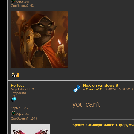
Оффлайн
Сообщений: 63
Perfect
NoX on windows 8
Map Editor PRO
«
Ответ #12
:
08/02/2015 04:52:30
Старожил
you can't.
Карма: 125
Оффлайн
Сообщений: 1149
Spoiler: Самокритичность форумч