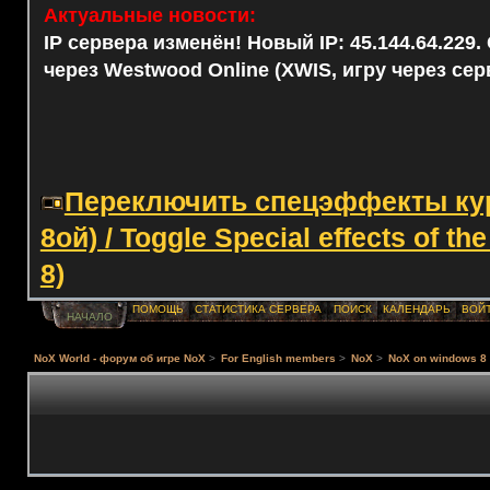
Актуальные новости:
IP сервера изменён! Новый IP: 45.144.64.229
через Westwood Online (XWIS, игру через сер
Переключить спецэффекты курс
8ой) / Toggle Special effects of th
8)
ПОМОЩЬ
СТАТИСТИКА СЕРВЕРА
ПОИСК
КАЛЕНДАРЬ
ВОЙ
НАЧАЛО
NoX World - форум об игре NoX
>
For English members
>
NoX
>
NoX on windows 8