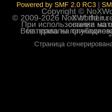
Powered by SMF 2.0 RC3
|
SM
Copyright © NoXWorl
© 2009-2026 NoXWorld.ru. All image
При использовании материалов ф
Все права на опубликованные на форуме NoXW
X
Страница сгенерирована 