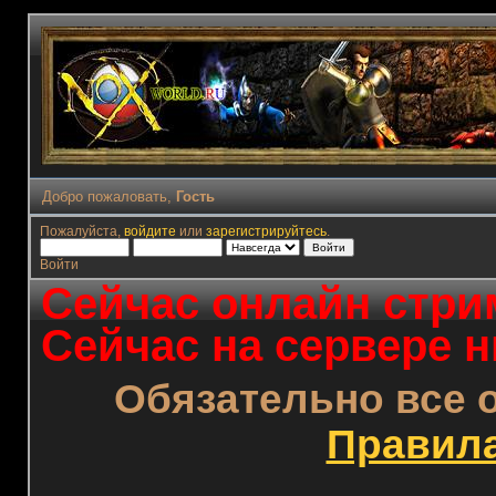
Добро пожаловать,
Гость
Пожалуйста,
войдите
или
зарегистрируйтесь
.
Войти
Сейчас онлайн стрим
Сейчас на сервере н
Обязательно все 
Правил