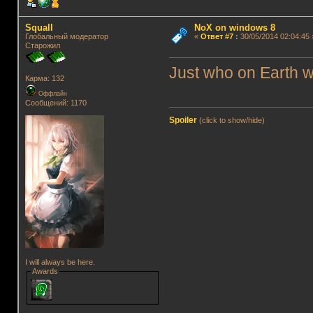
Squall
NoX on windows 8
Глобальный модератор
«
Ответ #7
:
30/05/2014 02:04:45 
Старожил
Just who on Earth 
Карма: 132
Оффлайн
Сообщений: 1170
Spoiler
(click to show/hide)
I will always be here.
Awards