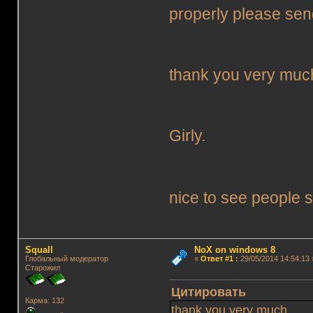
properly please send
thank you very muc
Girly.
nice to see people s
Squall
NoX on windows 8
Глобальный модератор
«
Ответ #1
:
29/05/2014 14:54:13 
Старожил
Цитировать
Карма: 132
thank you very much,