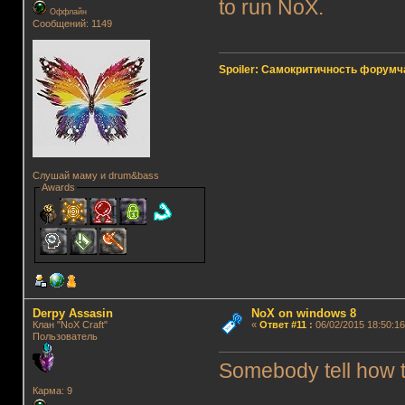
to run NoX.
Оффлайн
Сообщений: 1149
Spoiler: Самокритичность форумч
Слушай маму и drum&bass
Awards
Derpy Assasin
NoX on windows 8
Клан "NoX Craft"
«
Ответ #11
:
06/02/2015 18:50:16
Пользователь
Somebody tell how 
Карма: 9