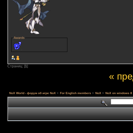
Awards
Страниц: [
1
]
« пр
NoX World - форум об игре NoX
>
For English members
>
NoX
>
NoX on windows 8