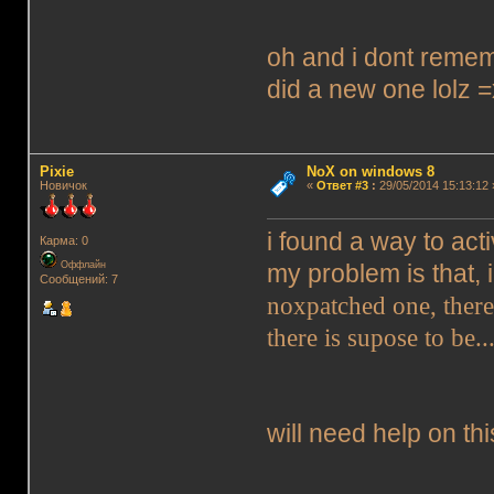
oh and i dont reme
did a new one lolz =
Pixie
NoX on windows 8
Новичок
«
Ответ #3
:
29/05/2014 15:13:12 
i found a way to act
Карма: 0
Оффлайн
my problem is that,
Сообщений: 7
noxpatched one, there
there is supose to be..
will need help on th