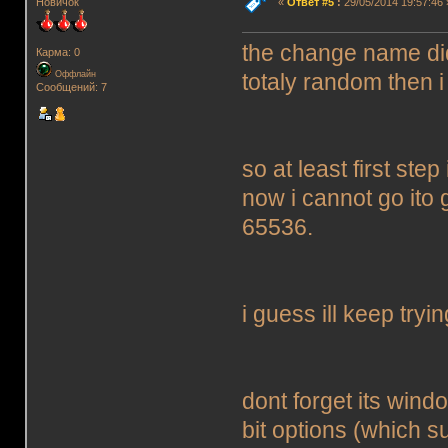
Новичок
«
Ответ #5
:
29/05/2014 19:57:46 
the change name did
Карма: 0
Оффлайн
totaly random then i
Сообщений: 7
so at least first st
now i cannot go ito
65536.
i guess ill keep tryi
dont forget its win
bit options (which su