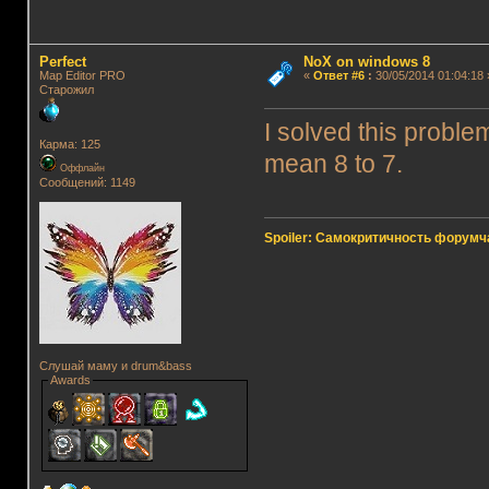
Perfect
NoX on windows 8
Map Editor PRO
«
Ответ #6
:
30/05/2014 01:04:18 
Старожил
I solved this probl
Карма: 125
mean 8 to 7.
Оффлайн
Сообщений: 1149
Spoiler: Самокритичность форумч
Слушай маму и drum&bass
Awards