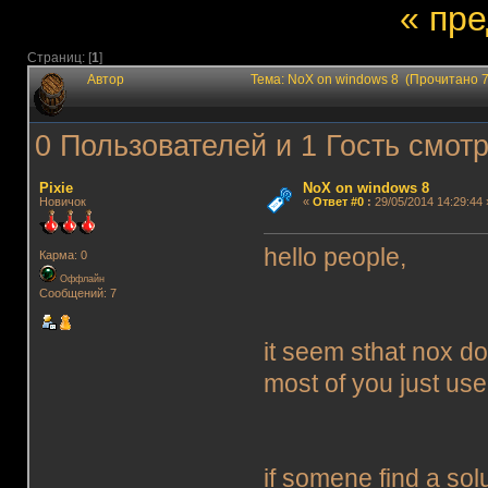
« пр
Страниц: [
1
]
Автор
Тема: NoX on windows 8 (Прочитано 
0 Пользователей и 1 Гость смотр
Pixie
NoX on windows 8
Новичок
«
Ответ #0
:
29/05/2014 14:29:44 
hello people,
Карма: 0
Оффлайн
Сообщений: 7
it seem sthat nox d
most of you just use
if somene find a so