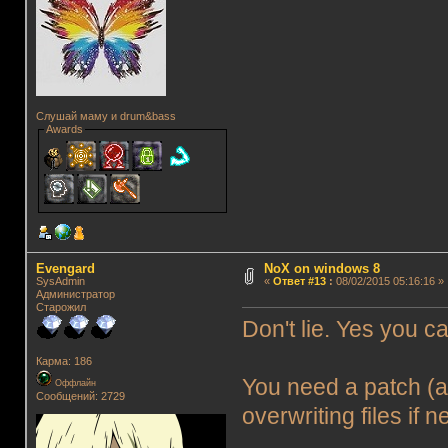
Слушай маму и drum&bass
Awards
Evengard
NoX on windows 8
SysAdmin
«
Ответ #13
:
08/02/2015 05:16:16 »
Администратор
Старожил
Don't lie. Yes you c
Карма: 186
You need a patch (at
Оффлайн
Сообщений: 2729
overwriting files if 