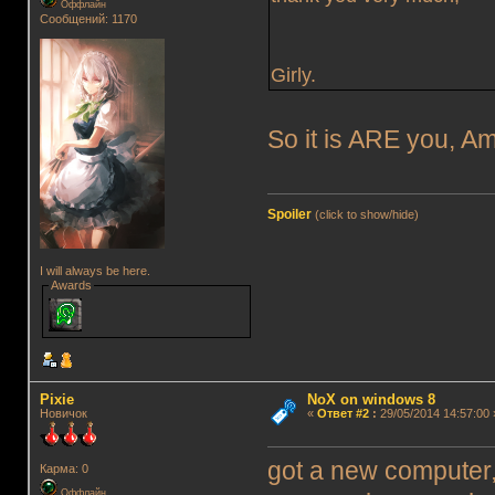
Оффлайн
Сообщений: 1170
Girly.
So it is ARE you, A
Spoiler
(click to show/hide)
I will always be here.
Awards
Pixie
NoX on windows 8
Новичок
«
Ответ #2
:
29/05/2014 14:57:00 
got a new computer, 
Карма: 0
Оффлайн