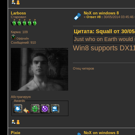
Lаrboss
NoX on windows 8
Старожил
«
Ответ #8
:
30/05/2014 03:45:46 
Цитата: Squall от 30/05
Карма: 109
Just who on Earth would
Оффлайн
Сообщений: 910
Win8 supports DX1
Отец читеров
Абстрагирую
Awards
Pixie
NoX on windows 8