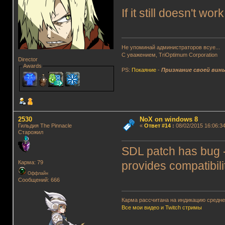
If it still doesn't wo
Не упоминай администраторов всуе...
С уважением, TriOptimum Corporation
Director
Awards
PS:
Покаяние
-
Признание своей вин
2530
NoX on windows 8
Гильдия The Pinnacle
«
Ответ #14
:
08/02/2015 16:06:34
Старожил
SDL patch has bug -
Карма: 79
provides compatibil
Оффлайн
Сообщений: 666
Карма рассчитана на индикацию среднег
Все мои видео и Twitch стримы