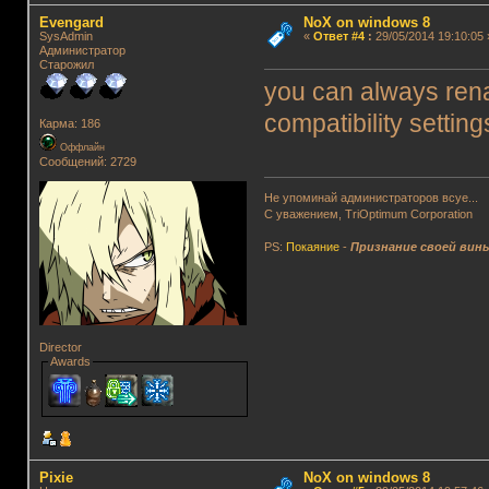
Evengard
NoX on windows 8
SysAdmin
«
Ответ #4
:
29/05/2014 19:10:05 
Администратор
Старожил
you can always rena
compatibility settin
Карма: 186
Оффлайн
Сообщений: 2729
Не упоминай администраторов всуе...
С уважением, TriOptimum Corporation
PS:
Покаяние
-
Признание своей вин
Director
Awards
Pixie
NoX on windows 8