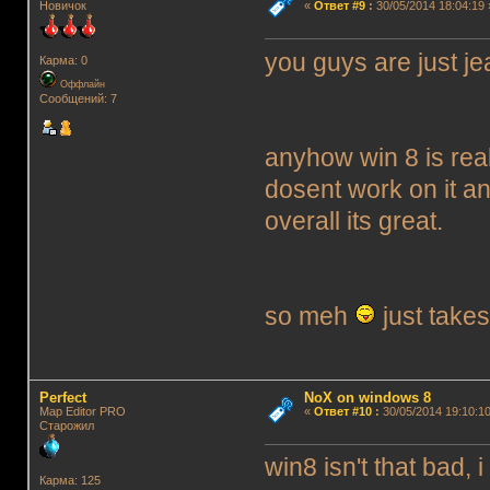
Новичок
«
Ответ #9
:
30/05/2014 18:04:19 
you guys are just je
Карма: 0
Оффлайн
Сообщений: 7
anyhow win 8 is rea
dosent work on it an
overall its great.
so meh
just takes 
Perfect
NoX on windows 8
Map Editor PRO
«
Ответ #10
:
30/05/2014 19:10:10
Старожил
win8 isn't that bad, 
Карма: 125