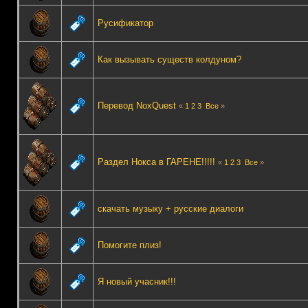
Русификатор
Как вызывать существ колдуном?
Перевод NoxQuest
«
1
2
3
Все
»
Раздел Нокса в ГАРЕНЕ!!!!!
«
1
2
3
Все
»
скачать музыку + русские диалоги
Помогите плиз!
Я новый учасник!!!