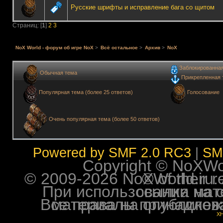
Русские шрифты и исправление бага со щитом
Страниц: [
1
]
2
3
NoX World - форум об игре NoX
>
Всё остальное
>
Архив
>
NoX
Заблокированна
Обычная тема
Прикрепленная 
Голосование
Популярная тема (более 25 ответов)
Очень популярная тема (более 50 ответов)
Powered by SMF 2.0 RC3
|
SM
Copyright © NoXWorl
© 2009-2026 NoXWorld.ru. All image
При использовании материалов ф
Все права на опубликованные на форуме NoXW
X