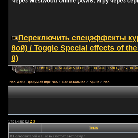
через Westwood Online (XWIS, игру через сер
Переключить спецэффекты курс
8ой) / Toggle Special effects of th
8)
ПОМОЩЬ
СТАТИСТИКА СЕРВЕРА
ПОИСК
КАЛЕНДАРЬ
ВОЙ
НАЧАЛО
NoX World - форум об игре NoX
>
Всё остальное
>
Архив
>
NoX
Страниц: [
1
]
2
3
Тема
0 Пользователей и 1 Гость смотрят этот раздел.