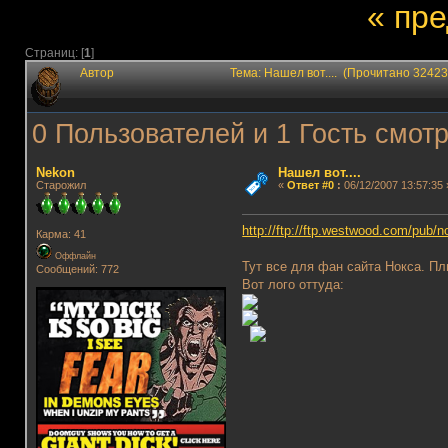
« пр
Страниц: [
1
]
Автор
Тема: Нашел вот.... (Прочитано 32423
0 Пользователей и 1 Гость смотр
Nekon
Нашел вот....
Старожил
«
Ответ #0
:
06/12/2007 13:57:35 
http://ftp://ftp.westwood.com/pub/no
Карма: 41
Оффлайн
Тут все для фан сайта Нокса. П
Сообщений: 772
Вот лого оттуда: