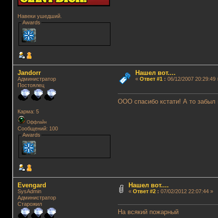
Навеки ушедший.
Awards
Jandorr
Нашел вот....
Администратор
«
Ответ #1
:
06/12/2007 20:29:49 
Постоялец
ООО спасибо кстати! А то забыл 
Карма: 5
Оффлайн
Сообщений: 100
Awards
Evengard
Нашел вот....
SysAdmin
«
Ответ #2
:
07/02/2012 22:07:44 »
Администратор
Старожил
На всякий пожарный