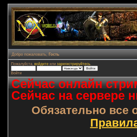
Добро пожаловать,
Гость
Пожалуйста,
войдите
или
зарегистрируйтесь
.
Войти
Сейчас онлайн стрим
Сейчас на сервере н
Обязательно все 
Правил