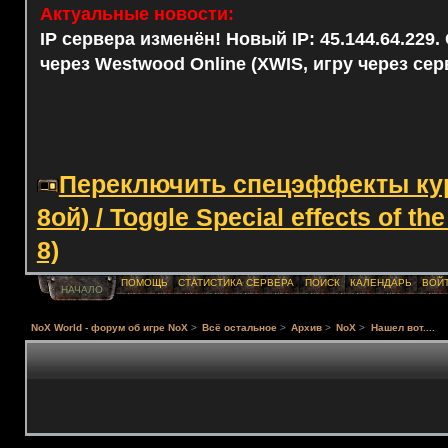
Актуальные новости:
IP сервера изменён! Новый IP: 45.144.64.229
через Westwood Online (XWIS, игру через сер
Переключить спецэффекты курс
8ой) / Toggle Special effects of th
8)
ПОМОЩЬ
СТАТИСТИКА СЕРВЕРА
ПОИСК
КАЛЕНДАРЬ
ВОЙ
НАЧАЛО
NoX World - форум об игре NoX
>
Всё остальное
>
Архив
>
NoX
>
Нашел вот....