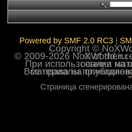
Powered by SMF 2.0 RC3
|
SM
Copyright © NoXWorl
© 2009-2026 NoXWorld.ru. All image
При использовании материалов ф
Все права на опубликованные на форуме NoXW
X
Страница сгенерирована 