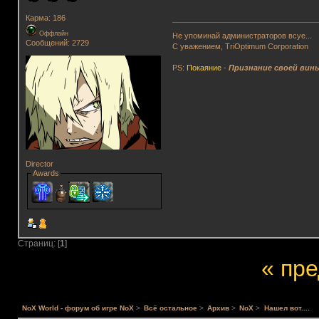
Карма: 186
Оффлайн
Не упоминай администраторов всуе...
Сообщений: 2729
С уважением, TriOptimum Corporation
PS:
Покаяние
-
Признание своей вин
Director
Awards
Страниц: [
1
]
« пр
NoX World - форум об игре NoX
>
Всё остальное
>
Архив
>
NoX
>
Нашел вот....