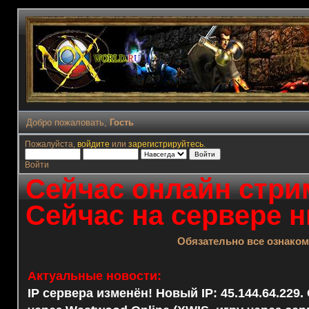
Добро пожаловать,
Гость
Пожалуйста,
войдите
или
зарегистрируйтесь
.
Войти
Сейчас онлайн стрим
Сейчас на сервере н
Обязательно все ознако
Актуальные новости:
IP сервера изменён! Новый IP: 45.144.64.229