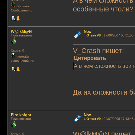
А в чем сложность
Оффлайн
особенные чтоли?
Сообщений: 6
W@lkM@N
Nox
Пользователь
«
Ответ #8
:
17/09/2007 05:31:55 
V_Crash пишет:
Карма: 0
Цитировать
Оффлайн
Сообщений: 36
А в чем сложность вои
Да их сложности би
Fire knight
Nox
Пользователь
«
Ответ #9
:
24/07/2008 17:13:48 
W@lkM@N пишет
Карма: 0