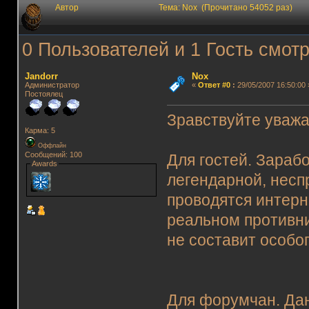
Автор
Тема: Nox (Прочитано 54052 раз)
0 Пользователей и 1 Гость смотр
Jandorr
Nox
Администратор
«
Ответ #0
:
29/05/2007 16:50:00 
Постоялец
Зравствуйте уважа
Карма: 5
Оффлайн
Сообщений: 100
Для гостей. Зара
Awards
легендарной, несп
проводятся интерн
реальном противни
не составит особо
Для форумчан. Да