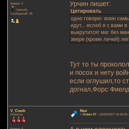
Урчин пишет:
Карма: 0
Цитировать
Оффлайн
Сообщений: 36
одно говорю: воин самы
идут... еслеб я с вами в
выкрутится! маг без ман
зверя (кроме личей) легк
Тут то ты прокололс
и посох и нету вой
если оглушил,то ст
догнал,Форс Фиелд
V_Crash
Nox
Новичок
«
Ответ #7
:
16/09/2007 19:40:54 
Карма: 0