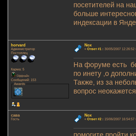
посетителей на н
больше интересног
индексации в Яндек
horvard
Nox
Администратор
«
Ответ #1
:
30/05/2007 12:26:52 
Постоялец
На форуме есть бо
Карма: 5
по инету ,о допол
Оффлайн
Сообщений: 153
Также, из за небо
Awards
вопрос неокажется
сава
Nox
Гость
«
Ответ #2
:
15/06/2007 16:54:57 
помогите пройти к