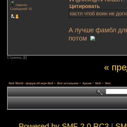
Цитировать
Оффлайн
Сообщений: 52
хастл чтоб воин не дог
А лучше фамбл для
потом
Страниц: [
1
]
« пр
NoX World - форум об игре NoX
>
Всё остальное
>
Архив
>
NoX
>
Nox
Powered by SMF 2.0 RC3
|
SM