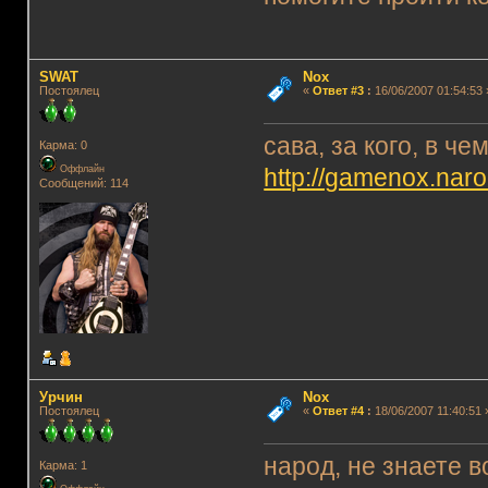
SWAT
Nox
Постоялец
«
Ответ #3
:
16/06/2007 01:54:53 
сава, за кого, в ч
Карма: 0
Оффлайн
http://gamenox.naro
Сообщений: 114
Урчин
Nox
Постоялец
«
Ответ #4
:
18/06/2007 11:40:51 
народ, не знаете в
Карма: 1