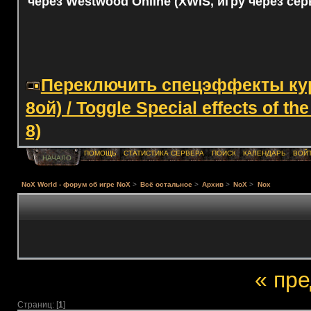
через Westwood Online (XWIS, игру через сер
Переключить спецэффекты курс
8ой) / Toggle Special effects of th
8)
ПОМОЩЬ
СТАТИСТИКА СЕРВЕРА
ПОИСК
КАЛЕНДАРЬ
ВОЙ
НАЧАЛО
NoX World - форум об игре NoX
>
Всё остальное
>
Архив
>
NoX
>
Nox
« пр
Страниц: [
1
]