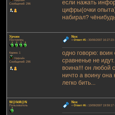
Оффлайн
если нажать инфор
Сообщений: 296
цифры(очки опыта),
набирал? чёнибудь
Урчин
Nox
Постоялец
«
Ответ #5
:
30/06/2007 16:27:23 
одно говорю: воин
Карма: 1
Оффлайн
сравненье не идут..
Сообщений: 296
воина!!! он любой 
ничто а воину она 
легко бить...
W@lkM@N
Nox
Пользователь
«
Ответ #6
:
10/09/2007 19:59:17 