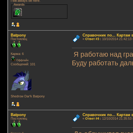
I will always be here.
Awards
Batpony
Справочник по... Картам 
Постоялец
«
Ответ #3
:
10/10/2014 21:42:13 
Я работаю над гра
Карма: 6
Оффлайн
Буду работать дал
Сообщений: 101
Shedrow Dar'k Batpony
Batpony
Справочник по... Картам 
Постоялец
«
Ответ #4
:
12/10/2014 21:35:53 