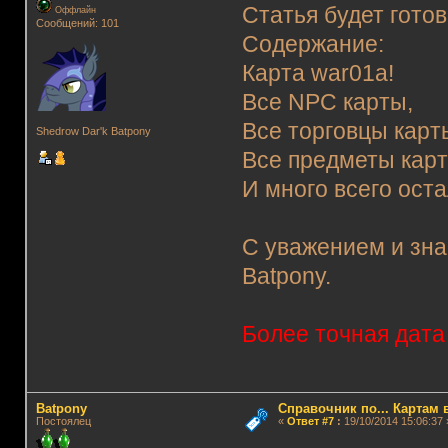
Статья будет готов
Оффлайн
Сообщений: 101
Содержание:
Карта war01a!
Все NPC карты,
Все торговцы карт
Shedrow Dar'k Batpony
Все предметы кар
И много всего оста
С уважением и зна
Batpony.
Более точная дата 
Batpony
Справочник по... Картам 
Постоялец
«
Ответ #7
:
19/10/2014 15:06:37 