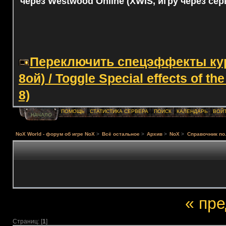
через Westwood Online (XWIS, игру через сер
Переключить спецэффекты курс
8ой) / Toggle Special effects of th
8)
ПОМОЩЬ
СТАТИСТИКА СЕРВЕРА
ПОИСК
КАЛЕНДАРЬ
ВОЙ
НАЧАЛО
NoX World - форум об игре NoX
>
Всё остальное
>
Архив
>
NoX
>
Справочник по.
« пр
Страниц: [
1
]