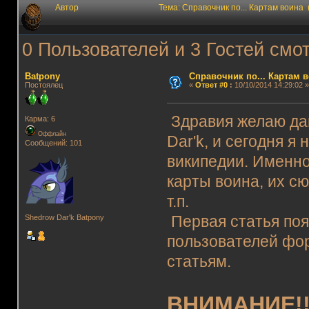
Автор
Тема: Справочник по... Картам воина
0 Пользователей и 3 Гостей смот
Batpony
Справочник по... Картам 
Постоялец
«
Ответ #0
:
10/10/2014 14:29:02 »
Здравия желаю да
Карма: 6
Оффлайн
Dar'k, и сегодня я
Сообщений: 101
википедии. Именно
карты воина, их с
т.п.
Первая статья появ
Shedrow Dar'k Batpony
пользователей фор
статьям.
ВНИМАНИЕ!!!