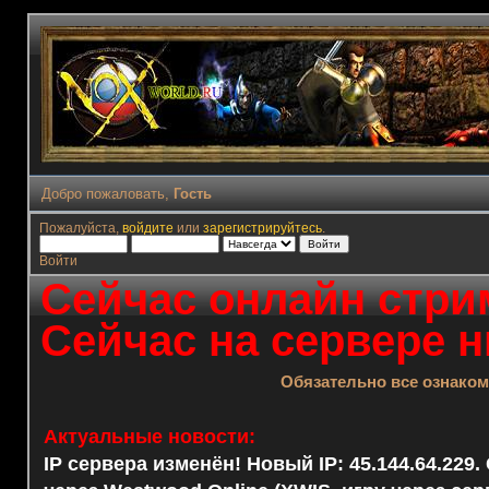
Добро пожаловать,
Гость
Пожалуйста,
войдите
или
зарегистрируйтесь
.
Войти
Сейчас онлайн стрим
Сейчас на сервере н
Обязательно все ознако
Актуальные новости:
IP сервера изменён! Новый IP: 45.144.64.229