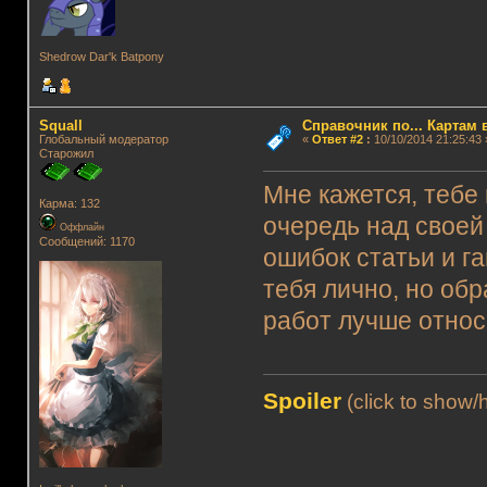
Shedrow Dar'k Batpony
Squall
Справочник по... Картам 
Глобальный модератор
«
Ответ #2
:
10/10/2014 21:25:43 
Старожил
Мне кажется, тебе
Карма: 132
очередь над своей
Оффлайн
Сообщений: 1170
ошибок статьи и г
тебя лично, но об
работ лучше относ
Spoiler
(click to show/