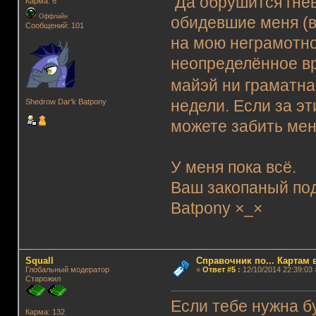
Да обрушится гне
Карма: 6
Оффлайн
обидевшие меня (в
Сообщений: 101
на мою неграмотно
неопределённое вр
майэй ни граматн
недели. Если за эт
Shedrow Dar'k Batpony
можете забить мен
У меня пока всё.
Ваш закопаный под
Batpony ×_×
Squall
Справочник по... Картам 
Глобальный модератор
«
Ответ #5
:
12/10/2014 22:39:03 
Старожил
Если тебе нужна бу
Карма: 132