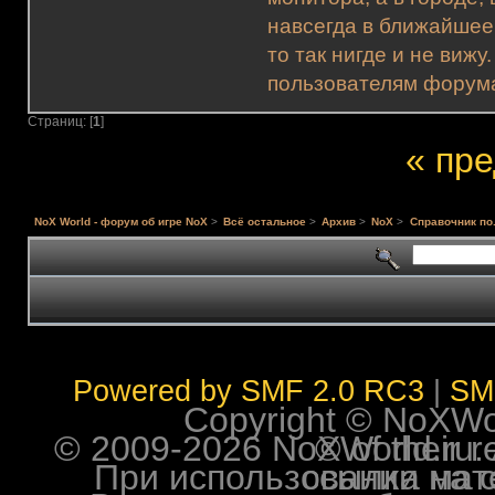
навсегда в ближайшее
то так нигде и не виж
пользователям форума.
Страниц: [
1
]
« пр
NoX World - форум об игре NoX
>
Всё остальное
>
Архив
>
NoX
>
Справочник по.
Powered by SMF 2.0 RC3
|
SM
Copyright © NoXWorl
© 2009-2026 NoXWorld.ru. All image
При использовании материалов ф