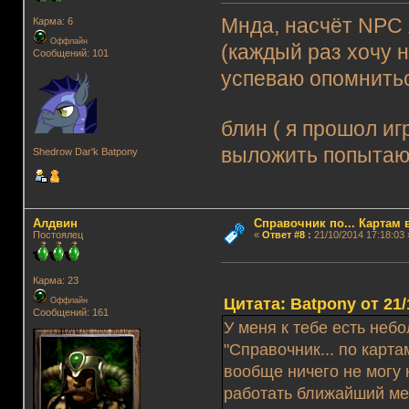
Мнда, насчёт NPC
Карма: 6
Оффлайн
(каждый раз хочу н
Сообщений: 101
успеваю опомнитьс
блин ( я прошол иг
выложить попытаю
Shedrow Dar'k Batpony
Алдвин
Справочник по... Картам 
Постоялец
«
Ответ #8
:
21/10/2014 17:18:03 
Карма: 23
Цитата: Batpony от 21/
Оффлайн
Сообщений: 161
У меня к тебе есть неб
"Справочник... по карта
вообще ничего не могу н
работать ближайший мес