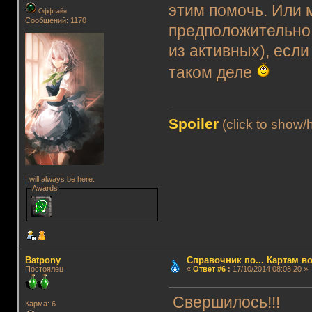
этим помочь. Или
Оффлайн
Сообщений: 1170
предположительно
из активных), если
таком деле
Spoiler
(click to show/
I will always be here.
Awards
Batpony
Справочник по... Картам в
Постоялец
«
Ответ #6
:
17/10/2014 08:08:20 »
Свершилось!!!
Карма: 6