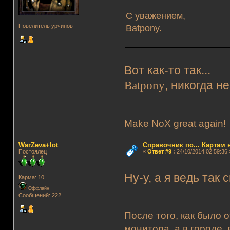
С уважением,
Повелитель урчинов
Batpony.
Вот как-то так...
Batpony
, никогда н
Make NoX great again!
WarZeva+lot
Справочник по... Картам 
Постоялец
«
Ответ #9
:
24/10/2014 02:59:36 
Ну-у, а я ведь так 
Карма: 10
Оффлайн
Сообщений: 222
После того, как было 
монитора, а в городе,