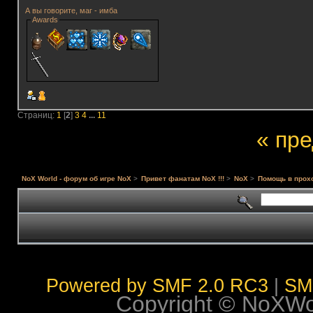
А вы говорите, маг - имба
Awards
Страниц:
1
[
2
]
3
4
...
11
« пр
NoX World - форум об игре NoX
>
Привет фанатам NoX !!!
>
NoX
>
Помощь в прох
Powered by SMF 2.0 RC3
|
SM
Copyright © NoXWorl