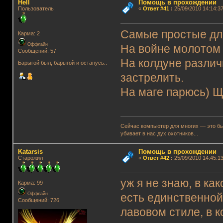
Hell
Помощь в прохождении
Пользователь
«
Ответ #41
:
25/09/2010 14:14:37
Самые простые дл
Карма: 2
Оффлайн
На войне молотом 
Сообщений: 57
На колдуне различ
Барыгой был, барыгой и останусь..
застрелить.
На маге парюсь) 
Сейчас компьютер для многих — это быт
убивает в нас дух охотников...
Katarsis
Помощь в прохождении
Старожил
«
Ответ #42
:
25/09/2010 14:45:13
уж я не знаю, в ка
Карма: 99
Оффлайн
есть единственной 
Сообщений: 726
лавовом стиле, в к