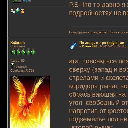
P.S Что то давно я
подробностях не в
Если Драконы превращают быль в сказк
Katarsis
Помощь в прохождении
Старожил
«
Ответ #26
:
03/03/2010 15:56:40
ага, совсем все по
Карма: 99
Оффлайн
сверху (запад и во
Сообщений: 726
стрелами и скелет
коридора рычаг, во
сбрасывающая на ш
угол свободный от
напротив откроется
подземелье под ни
-второй рычаг.