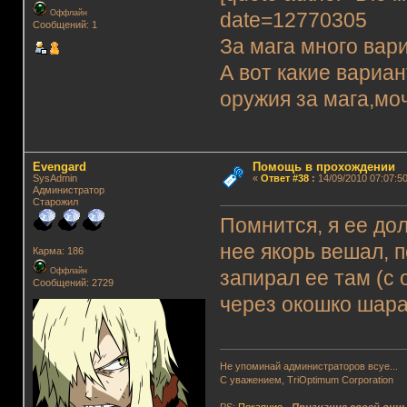
Оффлайн
date=12770305
Сообщений: 1
За мага много вар
А вот какие вариа
оружия за мага,моч
Evengard
Помощь в прохождении
SysAdmin
«
Ответ #38
:
14/09/2010 07:07:50
Администратор
Старожил
Помнится, я ее до
нее якорь вешал, п
Карма: 186
Оффлайн
запирал ее там (с 
Сообщений: 2729
через окошко шарах
Не упоминай администраторов всуе...
С уважением, TriOptimum Corporation
PS:
Покаяние
-
Признание своей вин