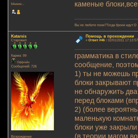
каменые блоки,все
Ыыыы...
Вы не любите пони?Тогда брони идут:D
Katarsis
Помощь в прохождении
Старожил
«
Ответ #46
:
02/01/2011 17:13:57
грамматика в стил
Карма: 99
Оффлайн
сообщение, поэтом
Сообщений: 726
1) ты не можешь п
блоки закрывают пр
не обнаружить два
перед блоками (вп
2) (более вероятн
маленькую комнатк
блоки уже закрыли
(в теории магом в
Возрождение