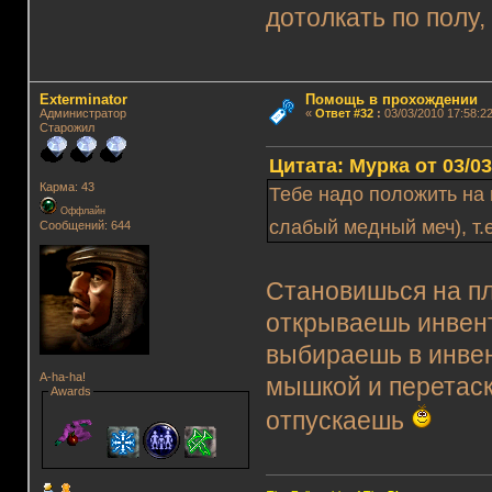
дотолкать по полу,
Exterminator
Помощь в прохождении
Администратор
«
Ответ #32
:
03/03/2010 17:58:22
Старожил
Цитата: Мурка от 03/03
Карма: 43
Тебе надо положить на
Оффлайн
слабый медный меч), т.
Сообщений: 644
Становишься на пл
открываешь инвент
выбираешь в инве
A-ha-ha!
мышкой и перетаск
Awards
отпускаешь