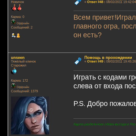
Новичок
«
Ответ #48
:
08/02/2011 19:42:04
Всем привет!Играл
Карма: 0
Оффлайн
главного огра, пос
Сообщений: 2
он есть?
unseen
Помощь в прохождении
Тяжёлый клинок
«
Ответ #49
:
08/02/2011 19:45:26
Старожил
Играть с кодами г
Карма: 172
слева от входа по
Оффлайн
Сообщений: 1379
P.S. Добро пожало
Карта раздельного сбора мусора в Рос