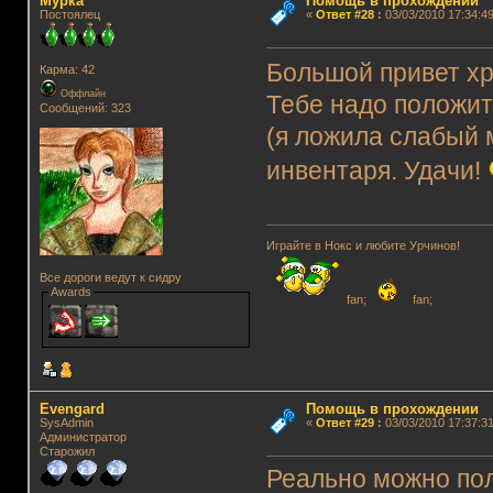
Мурка
Помощь в прохождении
Постоялец
«
Ответ #28
:
03/03/2010 17:34:49
Большой привет хр
Карма: 42
Оффлайн
Тебе надо положит
Сообщений: 323
(я ложила слабый 
инвентаря. Удачи!
Играйте в Нокс и любите Урчинов!
Все дороги ведут к сидру
Awards
fan;
fan;
Evengard
Помощь в прохождении
SysAdmin
«
Ответ #29
:
03/03/2010 17:37:31
Администратор
Старожил
Реально можно пол