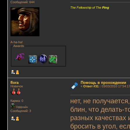
Сообщений: 644
The Fellowship of The
Ping
A-ha-ha!
Awards
flora
Помощь в прохождении
Новичок
«
Ответ #31
:
03/03/2010 17:54:17
нет, не получается
Карма: 0
Оффлайн
блин, что делать-т
Сообщений: 3
разных качествах и
бросить в угол, ес