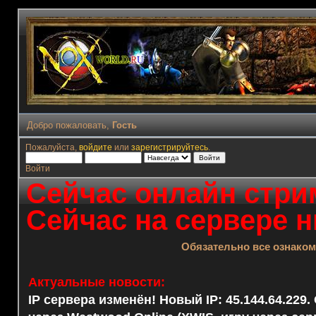
Добро пожаловать,
Гость
Пожалуйста,
войдите
или
зарегистрируйтесь
.
Войти
Сейчас онлайн стрим
Сейчас на сервере н
Обязательно все ознако
Актуальные новости:
IP сервера изменён! Новый IP: 45.144.64.229