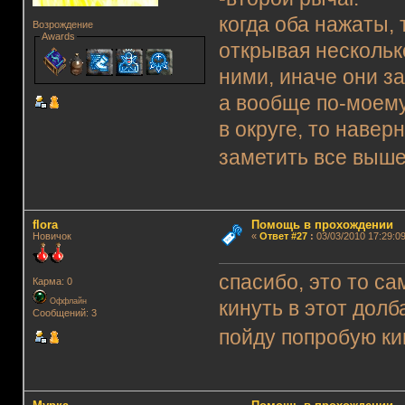
когда оба нажаты,
Возрождение
Awards
открывая нескольк
ними, иначе они за
а вообще по-моему 
в округе, то навер
заметить все выш
flora
Помощь в прохождении
Новичок
«
Ответ #27
:
03/03/2010 17:29:09
спасибо, это то са
Карма: 0
Оффлайн
кинуть в этот долб
Сообщений: 3
пойду попробую к