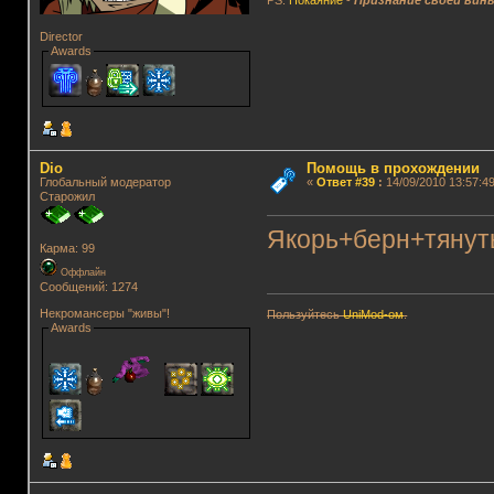
Director
Awards
Dio
Помощь в прохождении
Глобальный модератор
«
Ответ #39
:
14/09/2010 13:57:49
Старожил
Якорь+берн+тянут
Карма: 99
Оффлайн
Сообщений: 1274
Некромансеры "живы"!
Пользуйтесь
UniMod-ом
.
Awards