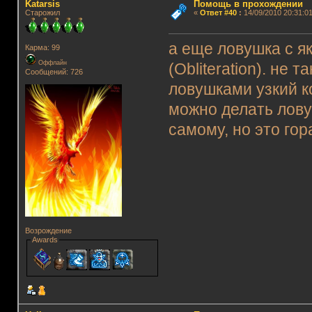
Katarsis
Помощь в прохождении
Старожил
«
Ответ #40
:
14/09/2010 20:31:01
а еще ловушка с 
Карма: 99
Оффлайн
(Obliteration). не
Сообщений: 726
ловушками узкий к
можно делать лову
самому, но это гор
Возрождение
Awards