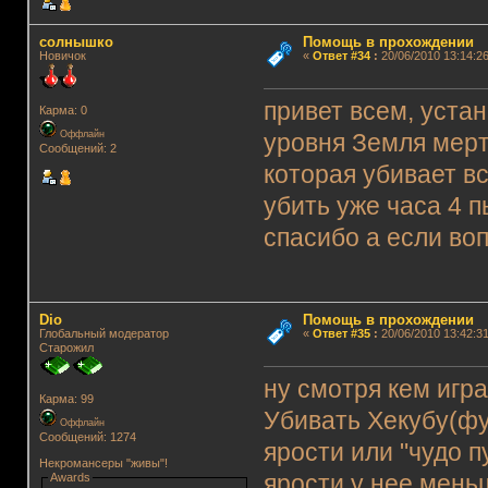
солнышко
Помощь в прохождении
Новичок
«
Ответ #34
:
20/06/2010 13:14:26
привет всем, устан
Карма: 0
Оффлайн
уровня Земля мерт
Сообщений: 2
которая убивает вс
убить уже часа 4 п
спасибо а если во
Dio
Помощь в прохождении
Глобальный модератор
«
Ответ #35
:
20/06/2010 13:42:31
Старожил
ну смотря кем игр
Карма: 99
Убивать Хекубу(ф
Оффлайн
Сообщений: 1274
ярости или "чудо 
Некромансеры "живы"!
Awards
ярости у нее мень