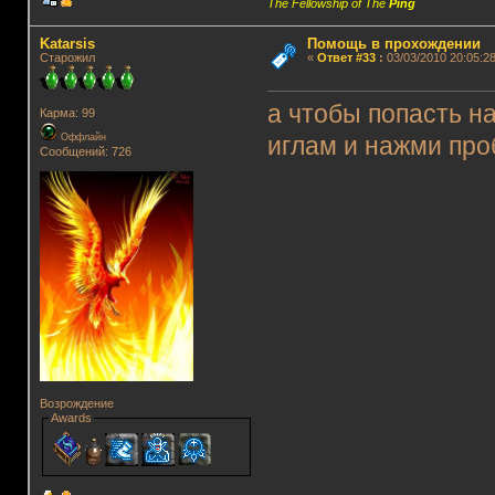
The Fellowship of The
Ping
Katarsis
Помощь в прохождении
Старожил
«
Ответ #33
:
03/03/2010 20:05:28
а чтобы попасть на
Карма: 99
Оффлайн
иглам и нажми пр
Сообщений: 726
Возрождение
Awards