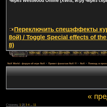
через Westwood Online (XWIS, игру через сер
Переключить спецэффекты курс
8ой) / Toggle Special effects of th
8)
ПОМОЩЬ
СТАТИСТИКА СЕРВЕРА
ПОИСК
КАЛЕНДАРЬ
ВОЙ
НАЧАЛО
NoX World - форум об игре NoX
>
Привет фанатам NoX !!!
>
NoX
>
Помощь в прох
« пр
Страниц:
1
[
2
]
3
4
...
11