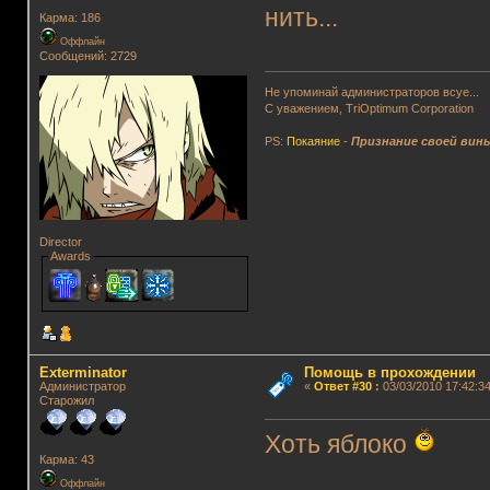
нить...
Карма: 186
Оффлайн
Сообщений: 2729
Не упоминай администраторов всуе...
С уважением, TriOptimum Corporation
PS:
Покаяние
-
Признание своей вин
Director
Awards
Exterminator
Помощь в прохождении
Администратор
«
Ответ #30
:
03/03/2010 17:42:34
Старожил
Хоть яблоко
Карма: 43
Оффлайн