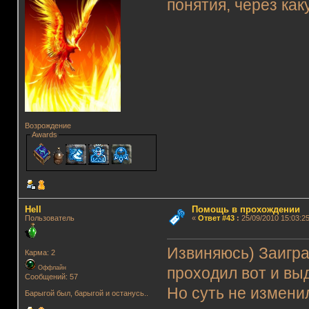
понятия, через как
Возрождение
Awards
Hell
Помощь в прохождении
Пользователь
«
Ответ #43
:
25/09/2010 15:03:25
Извиняюсь) Заигра
Карма: 2
Оффлайн
проходил вот и вы
Сообщений: 57
Но суть не измени
Барыгой был, барыгой и останусь..