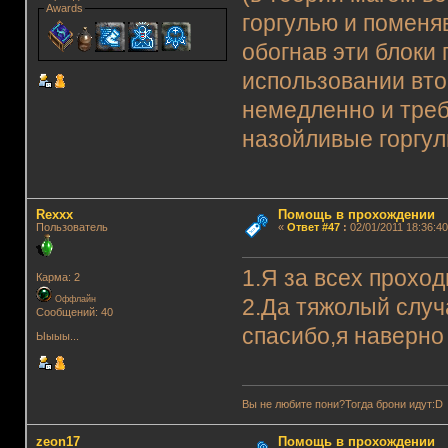
Awards
горгулью и поменя
обогнав эти блоки 
использовании вто
немедленно и треб
назойливые горгуль
Rexxx
Помощь в прохождении
Пользователь
«
Ответ #47
:
02/01/2011 18:36:40
1.Я за всех прохо
Карма: 2
Оффлайн
2.Да тяжолый случ
Сообщений: 40
спасибо,я наверно
Ыыыы...
Вы не любите пони?Тогда брони идут:D
zeon17
Помощь в прохождении