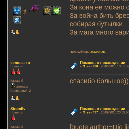
За кона ее можно с
За война бить бре
собирая бутылки.
За мага много вар
Пользуйтесь
UniMod-ом
.
солнышко
Помощь в прохождении
Новичок
«
Ответ #36
:
20/06/2010 13:51:59
спасибо большое))
Карма: 0
Оффлайн
Сообщений: 2
Strandlv
Помощь в прохождении
Новичок
«
Ответ #37
:
13/09/2010 23:35:06
[quote author=Dio
Карма: 0