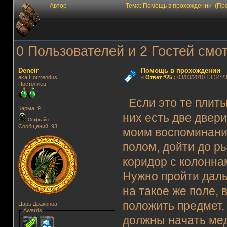
Автор
Тема: Помощь в прохождении (Про
0 Пользователей и 2 Гостей смот
Deneir
Помощь в прохождении
aka Horrrendus
«
Ответ #25
:
03/03/2010 13:34:23
Постоялец
Если это те плиты
Карма: 9
них есть две двери 
Оффлайн
Сообщений: 93
моим воспоминани
полом, дойти до ры
коридор с колонна
Нужно пройти дал
на такое же поле, 
положить предмет,
Царь Драконов
Awards
должны начать мед