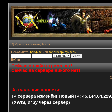
Добро пожаловать,
Гость
Пожалуйста,
войдите
или
зарегистрируйтесь
.
Войти
Сейчас онлайн стрима нет!
Сейчас на сервере никого нет!
О
Актуальные новости:
IP сервера изменён! Новый IP: 45.144.64.22
(XWIS, игру через сервер)