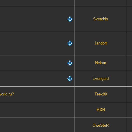
Svetchis
Jandorr
Nekon
Evengard
world.ru?
Teek89
MXN
QweSteR