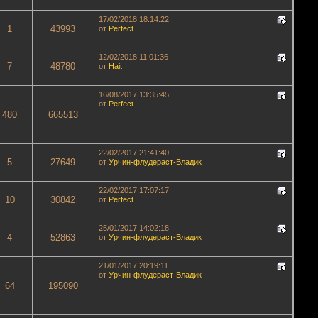
17/02/2018 18:14:22
1
43993
от
Perfect
12/02/2018 11:01:36
7
48780
от
Hait
16/08/2017 13:35:45
от
Perfect
480
665513
22/02/2017 21:41:40
5
27649
от
Урчин-флудераст-Владик
22/02/2017 17:07:17
10
30842
от
Perfect
25/01/2017 14:02:18
4
52863
от
Урчин-флудераст-Владик
21/01/2017 20:19:11
от
Урчин-флудераст-Владик
64
195090