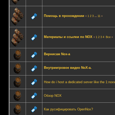
Помощь в прохождении
«
1
2
3
...
11
»
Материалы и ссылки по NOX
«
1
2
3
4
Все
»
Вернисаж Nox-а
Внутриигровое видео NoX-а.
How do i host a dedicated server like the 1:nox
Обзор NOX
Как русифицировать OpenNox?