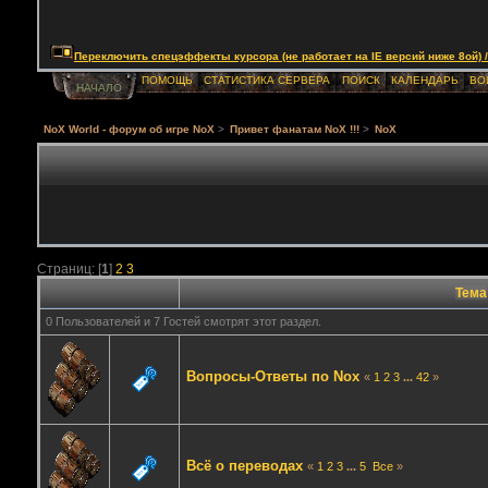
Переключить спецэффекты курсора (не работает на IE версий ниже 8ой) / Togg
ПОМОЩЬ
СТАТИСТИКА СЕРВЕРА
ПОИСК
КАЛЕНДАРЬ
ВО
НАЧАЛО
NoX World - форум об игре NoX
>
Привет фанатам NoX !!!
>
NoX
Страниц: [
1
]
2
3
Тема
0 Пользователей и 7 Гостей смотрят этот раздел.
Вопросы-Ответы по Nox
«
1
2
3
...
42
»
Всё о переводах
«
1
2
3
...
5
Все
»