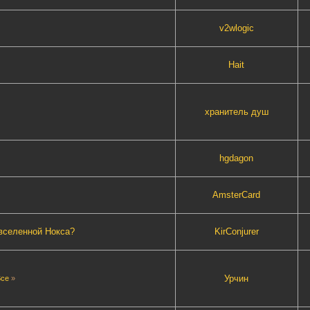
v2wlogic
Hait
хранитель душ
hgdagon
AmsterCard
вселенной Нокса?
KirConjurer
Урчин
Все
»