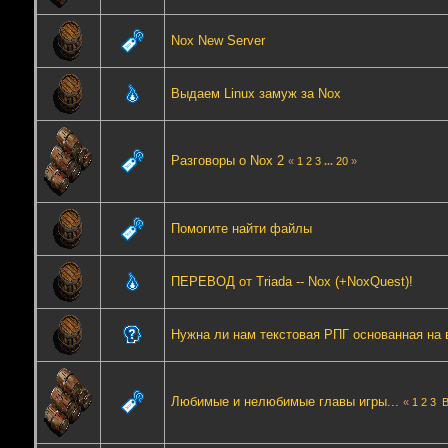
Nox New Server
Выдаем Linux замуж за Nox
Разговоры о Nox 2
«
1
2
3
...
20
»
Помогите найти файлы
ПЕРЕВОД от Triada -- Nox (+NoxQuest)!
Нужна ли нам текстовая РПГ основанная на 
Любимые и нелюбимые главы игры...
«
1
2
3