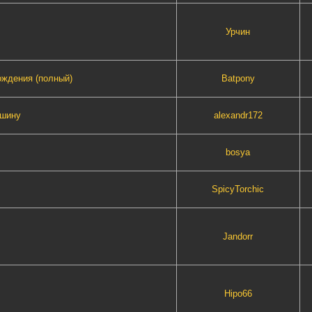
Урчин
ождения (полный)
Batpony
ашину
alexandr172
bosya
SpicyTorchic
Jandorr
Hipo66