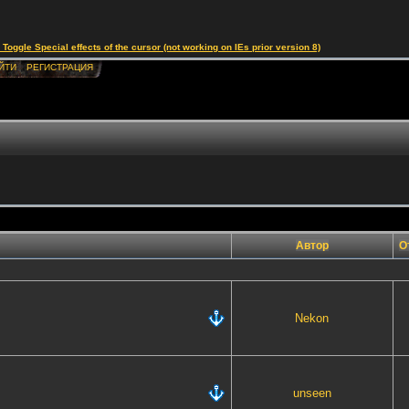
le Special effects of the cursor (not working on IEs prior version 8)
ЙТИ
РЕГИСТРАЦИЯ
Автор
О
Nekon
unseen