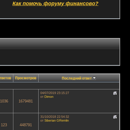
Как помочь форуму финансово?
тветов
Просмотров
Последний ответ
04/07/2019 23:15:27
от
Dimon
1036
1679481
31/10/2018 22:54:32
от
Siberian GRemlin
123
448791