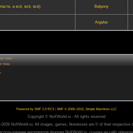
асти, а всё, всё, всё)
Batpony
Argalas
ая тема
я тема
е
Powered by SMF 2.0 RC3
|
SMF © 2006–2010, Simple Machines LLC
Copyright © NoXWorld.ru - All rights reserved
-2026 NoXWorld.ru. All images, games, likenesses are © of their respective 
использовании материалов форума NoXWorld.ru, ссылка на сайт обязате