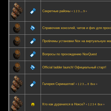
Cекретные районы
«
1
2
3
...
9
»
Справочник консолей, читов и фич для прох
Проблемы установки Nox на виртуальную м
Вопросы по прохождению NoxQuest
Official ladder launch! Официальный старт!
Галерея Скриншотов!
«
1
2
3
...
8
Все
»
Кто как дурачился в Ноксе?
«
1
2
3
4
Все
»