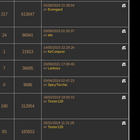
02/06/2024 21:38:04
от
Evengard
217
613047
03/09/2023 01:00:37
24
86941
от
det
14/05/2023 22:29:26
1
21913
от
KirConjurer
20/08/2021 17:09:46
7
36685
от
Lаrboss
03/04/2019 02:47:23
0
9686
от
SpicyTorchic
18/02/2019 18:00:33
от
Tester128
190
312954
25/01/2019 11:31:28
от
Tester128
83
183553