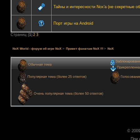
Тайны и интересности Nox'a (не секретные обл
Порт игры на Android
Страниц: [
1
]
2
3
NoX World - форум об игре NoX
>
Привет фанатам NoX !!!
>
NoX
Заблокированн
Обычная тема
Прикрепленна
Голосовани
Популярная тема (более 25 ответов)
Очень популярная тема (более 50 ответов)
© 2009
При 