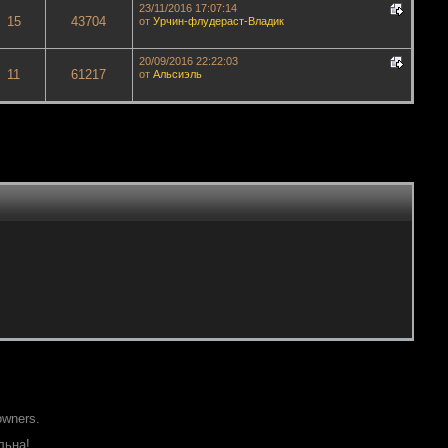
23/11/2016 17:07:14
15
43704
от
Урчин-флудераст-Владик
20/09/2016 22:22:03
11
61217
от
Альсиэль
owners.
льна!