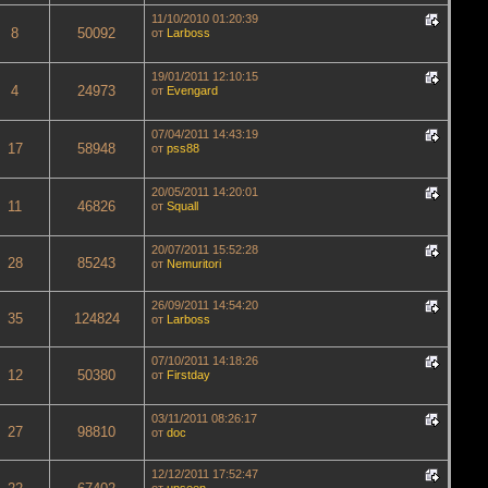
11/10/2010 01:20:39
8
50092
от
Lаrboss
19/01/2011 12:10:15
4
24973
от
Evengard
07/04/2011 14:43:19
17
58948
от
pss88
20/05/2011 14:20:01
11
46826
от
Squall
20/07/2011 15:52:28
28
85243
от
Nemuritori
26/09/2011 14:54:20
35
124824
от
Lаrboss
07/10/2011 14:18:26
12
50380
от
Firstday
03/11/2011 08:26:17
27
98810
от
doc
12/12/2011 17:52:47