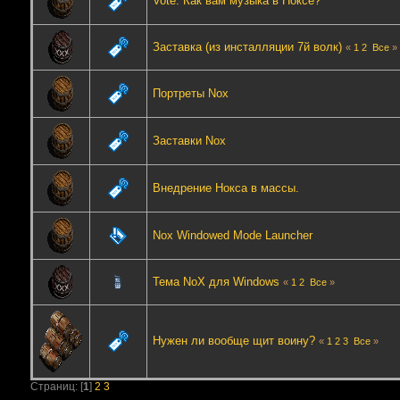
Vote: Как вам музыка в Ноксе?
Заставка (из инсталляции 7й волк)
«
1
2
Все
»
Портреты Nox
Заставки Nox
Внедрение Нокса в массы.
Nox Windowed Mode Launcher
Тема NoX для Windows
«
1
2
Все
»
Нужен ли вообще щит воину?
«
1
2
3
Все
»
Страниц: [
1
]
2
3