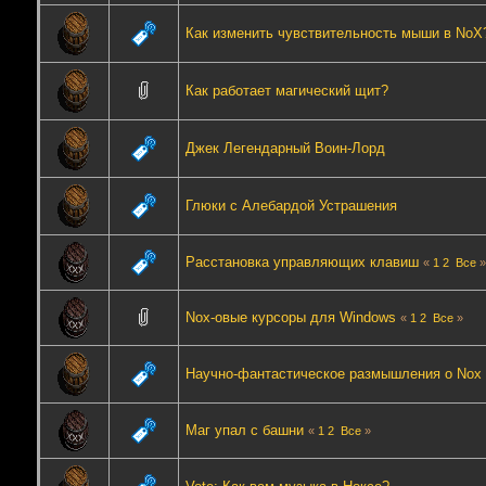
Как изменить чувствительность мыши в NoX
Как работает магический щит?
Джек Легендарный Воин-Лорд
Глюки с Алебардой Устрашения
Расстановка управляющих клавиш
«
1
2
Все
Nox-овые курсоры для Windows
«
1
2
Все
»
Научно-фантастическое размышления о Nox
Маг упал с башни
«
1
2
Все
»