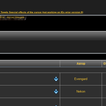
le Special effects of the cursor (not working on IEs prior version 8)
ЙТИ
РЕГИСТРАЦИЯ
Автор
О
Evengard
Nekon