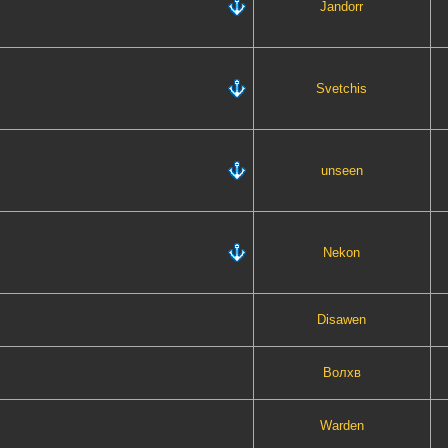
Jandorr
Svetchis
unseen
Nekon
Disawen
Волхв
Warden