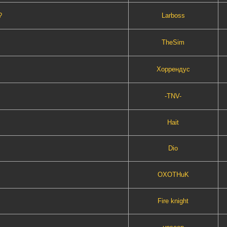
?
Lаrboss
TheSim
Хоррендус
-TNV-
Hait
»
Dio
OXOTHuK
Fire knight