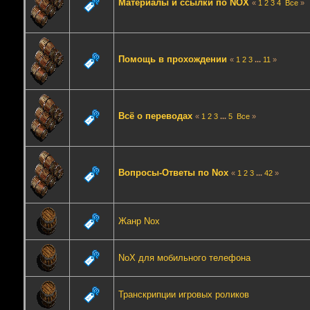
Материалы и ссылки по NOX
«
1
2
3
4
Все
»
Помощь в прохождении
«
1
2
3
...
11
»
Всё о переводах
«
1
2
3
...
5
Все
»
Вопросы-Ответы по Nox
«
1
2
3
...
42
»
Жанр Nox
NoX для мобильного телефона
Транскрипции игровых роликов