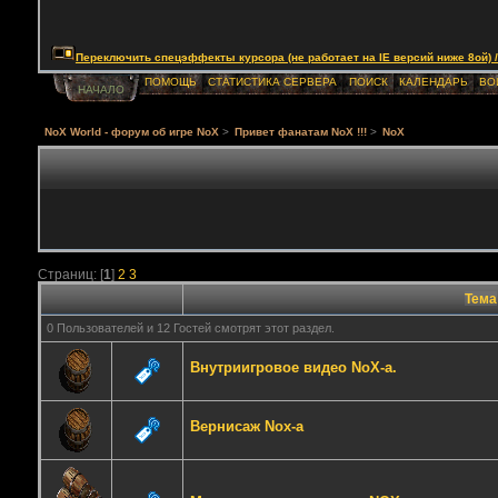
Переключить спецэффекты курсора (не работает на IE версий ниже 8ой) / Togg
ПОМОЩЬ
СТАТИСТИКА СЕРВЕРА
ПОИСК
КАЛЕНДАРЬ
ВО
НАЧАЛО
NoX World - форум об игре NoX
>
Привет фанатам NoX !!!
>
NoX
Страниц: [
1
]
2
3
Тема
0 Пользователей и 12 Гостей смотрят этот раздел.
Внутриигровое видео NoX-а.
Вернисаж Nox-а