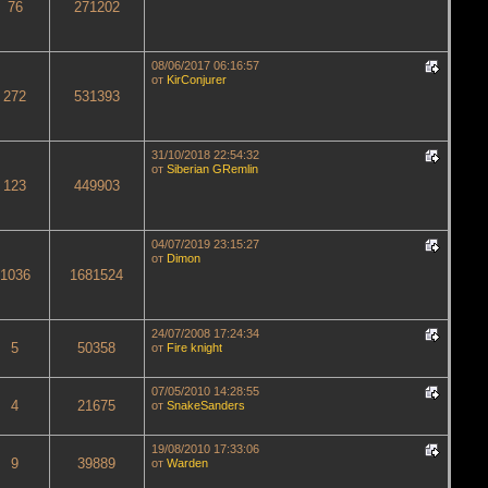
76
271202
08/06/2017 06:16:57
от
KirConjurer
272
531393
31/10/2018 22:54:32
от
Siberian GRemlin
123
449903
04/07/2019 23:15:27
от
Dimon
1036
1681524
24/07/2008 17:24:34
5
50358
от
Fire knight
07/05/2010 14:28:55
4
21675
от
SnakeSanders
19/08/2010 17:33:06
9
39889
от
Warden