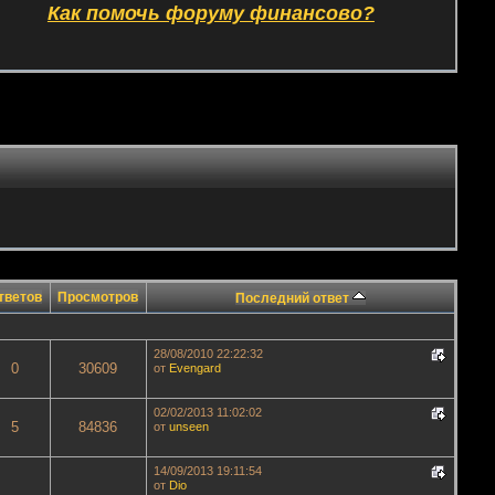
Как помочь форуму финансово?
тветов
Просмотров
Последний ответ
28/08/2010 22:22:32
0
30609
от
Evengard
02/02/2013 11:02:02
5
84836
от
unseen
14/09/2013 19:11:54
от
Dio