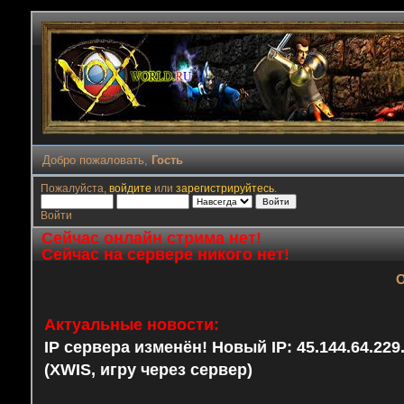
Добро пожаловать,
Гость
Пожалуйста,
войдите
или
зарегистрируйтесь
.
Войти
Сейчас онлайн стрима нет!
Сейчас на сервере никого нет!
О
Актуальные новости:
IP сервера изменён! Новый IP: 45.144.64.22
(XWIS, игру через сервер)