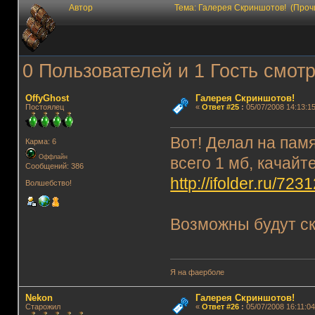
Автор
Тема: Галерея Скриншотов! (Проч
0 Пользователей и 1 Гость смотр
OffyGhost
Галерея Скриншотов!
Постоялец
«
Ответ #25
:
05/07/2008 14:13:15
Вот! Делал на пам
Карма: 6
Оффлайн
всего 1 мб, качайт
Сообщений: 386
http://ifolder.ru/723
Волшебство!
Возможны будут с
Я на фаерболе
Nekon
Галерея Скриншотов!
Старожил
«
Ответ #26
:
05/07/2008 16:11:04