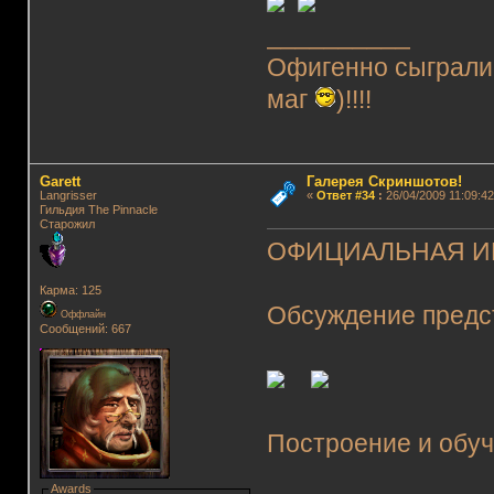
__________
Офигенно сыграли. 
маг
)!!!!
Garett
Галерея Скриншотов!
Langrisser
«
Ответ #34
:
26/04/2009 11:09:42
Гильдия The Pinnacle
Старожил
ОФИЦИАЛЬНАЯ ИГР
Карма: 125
Обсуждение предст
Оффлайн
Сообщений: 667
Построение и обуч
Awards