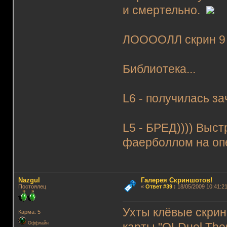
и смертельно.
ЛООООЛЛ скрин 9 -
Библиотека...
L6 - получилась за
L5 - БРЕД)))) Выст
фаерболлом на оп
Nazgul
Галерея Скриншотов!
Постоялец
«
Ответ #39
:
18/05/2009 10:41:21
Ухты клёвые скр
Карма: 5
Оффлайн