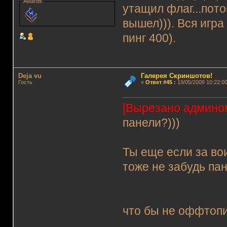
Awards
утащил флаг...пото
вышел))). Вся игра
пинг 400).
Deja vu
Галерея Скриншотов!
Гость
«
Ответ #45
:
19/05/2009 10:22:00
[Вырезано админо
панели?)))
Ты еще если за во
тоже не забудь п
что бы не оффтопи