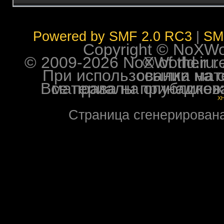
Powered by SMF 2.0 RC3
|
SM
Copyright © NoXWorl
© 2009-2026 NoXWorld.ru. All image
При использовании материалов ф
Все права на опубликованные на форуме NoXW
X
Страница сгенерирована 