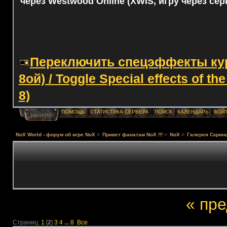
через Westwood Online (XWIS, игру через сер
Переключить спецэффекты курс
8ой) / Toggle Special effects of th
8)
ПОМОЩЬ
СТАТИСТИКА СЕРВЕРА
ПОИСК
КАЛЕНДАРЬ
ВОЙ
НАЧАЛО
NoX World - форум об игре NoX
>
Привет фанатам NoX !!!
>
NoX
>
Галерея Скрин
« пр
Страниц:
1
[
2
]
3
4
...
8
Все