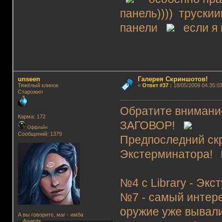
панель)))) трускии
панели
если я 
unseen
Галерея Скриншотов!
Тяжёлый клинок
«
Ответ #37
:
18/05/2009 04:35:03
Старожил
Обратите внимание
Карма: 172
ЗАГОВОР!
Оффлайн
Сообщений: 1379
Предпоследний ск
Экстерминатора!
№4 с Library - Экст
№7 - самый интере
оружие уже выва
А вы говорите, маг - имба
Awards