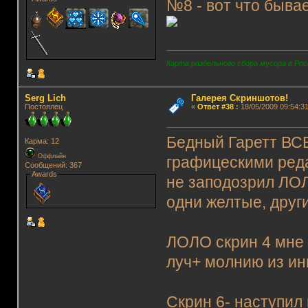
№8 - вот что быва
Карта раздельного сбора мусора в Рос
Serg Lich
Галерея Скриншотов!
Постоялец
«
Ответ #38
:
18/05/2009 09:54:31
Бедный Гаретт ВСЕ
Карма: 12
Оффлайн
графицескими реда
Сообщений: 367
Awards
не заподозрил ЛОЛ)
одни желтые, друг
ЛОЛО скрин 4 мне 
луч+ молнию из и
Скрин 6- наступил 