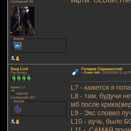
карты "OLDuel,The
Сообщений: 86
Awards
Serg Lich
Галерея Скриншотов!
Постоялец
«
Ответ #40
:
18/05/2009 11:14:07
L7 - кажется я поп
Карма: 12
Оффлайн
L8 - там, будучи н
Сообщений: 367
Awards
мб после крика(вер
L9 - Экс словил л
L10 - аучь, было Б
L11 - САМАЯ поучи