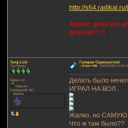
http://s54.radikal.
Админ: дежа-вю, к
форума? =)
Serg Lich
Галерея Скриншотов!
Постоялец
«
Ответ #46
:
19/05/2009 14:42:14
Делать было нечего
Карма: 12
Оффлайн
ИГРАЛ НА ВОЛ..
Сообщений: 367
Awards
Жалко, но САМУЮ 
Что ж там было??