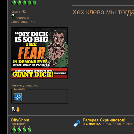
Хех клево мы тогд
Карма: 41
Оффлайн
Сообщений: 772
Навеки ушедший.
Awards
OffyGhost
Галерея Скриншотов!
Постоялец
«
Ответ #27
:
06/07/2008 06:25:49