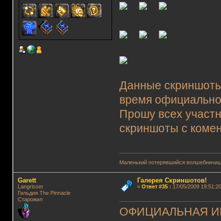
Данные скриншоты 
время официально
Прошу всех участн
скриншоты с коме
Маленький потерявшийся волшебничиш
Garett
Галерея Скриншотов!
Langrisser
«
Ответ #35
:
17/05/2009 19:51:20
Гильдия The Pinnacle
Старожил
ОФИЦИАЛЬНАЯ ИГР