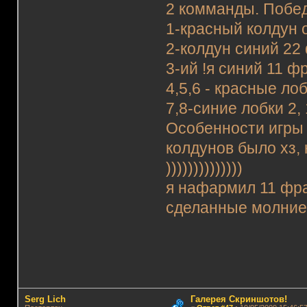
2 комманды. Побед
1-красный колдун 
2-колдун синий 22
3-ий !я синий 11 ф
4,5,6 - красные ло
7,8-синие лобки 2,
Особенности игры -
колдунов было хз, 
))))))))))))))
я нафармил 11 фраг
сделанные молнией
Serg Lich
Галерея Скриншотов!