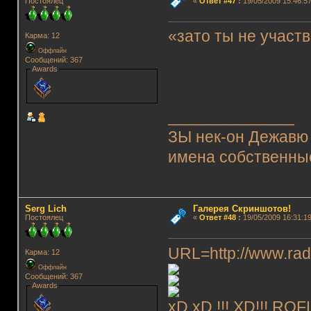
Постоялец
«
Ответ #47
:
19/05/2009 15:46:57
«зато ты не участ
Карма: 12
Оффлайн
Сообщений: 367
Awards
______________
ЗЫ нек-он Дежавю 
имена собственные
Serg Lich
Галерея Скриншотов!
Постоялец
«
Ответ #48
:
19/05/2009 16:31:19
URL=http://www.radi
Карма: 12
Оффлайн
Сообщений: 367
Awards
xD xD !!! XD!!! ROFL