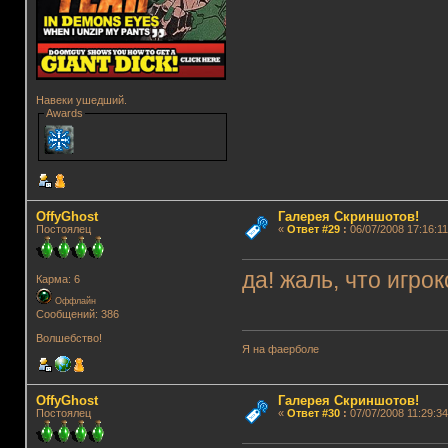
Навеки ушедший.
Awards
OffyGhost
Галерея Скриншотов!
Постоялец
«
Ответ #29
:
06/07/2008 17:16:11
да! жаль, что игро
Карма: 6
Оффлайн
Сообщений: 386
Волшебство!
Я на фаерболе
OffyGhost
Галерея Скриншотов!
Постоялец
«
Ответ #30
:
07/07/2008 11:29:34