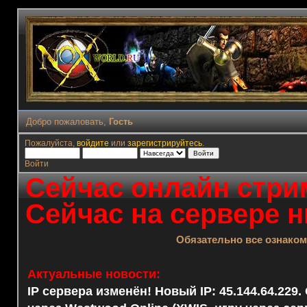
Добро пожаловать,
Гость
Пожалуйста,
войдите
или
зарегистрируйтесь
.
Войти
Сейчас онлайн стрим
Сейчас на сервере н
Обязательно все ознако
Актуальные новости:
IP сервера изменён! Новый IP: 45.144.64.229