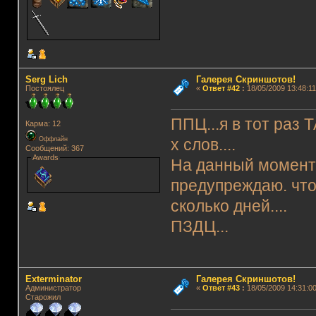
Serg Lich
Галерея Скриншотов!
Постоялец
«
Ответ #42
:
18/05/2009 13:48:11
ППЦ...я в тот раз 
Карма: 12
Оффлайн
х слов....
Сообщений: 367
Awards
На данный момент 
предупреждаю. что
сколько дней....
ПЗДЦ...
Exterminator
Галерея Скриншотов!
Администратор
«
Ответ #43
:
18/05/2009 14:31:00
Старожил