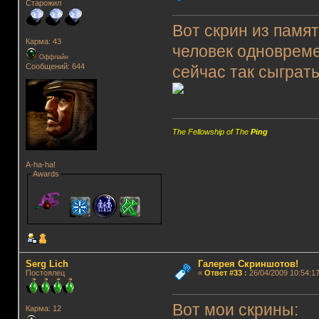
Старожил
Вот скрин из памят
Карма: 43
человек одноврем
Оффлайн
Сообщений: 644
сейчас так сыгра
The Fellowship of The
Ping
A-ha-ha!
Awards
Serg Lich
Галерея Скриншотов!
Постоялец
«
Ответ #33
:
26/04/2009 10:54:17
Вот мои скрины:
Карма: 12