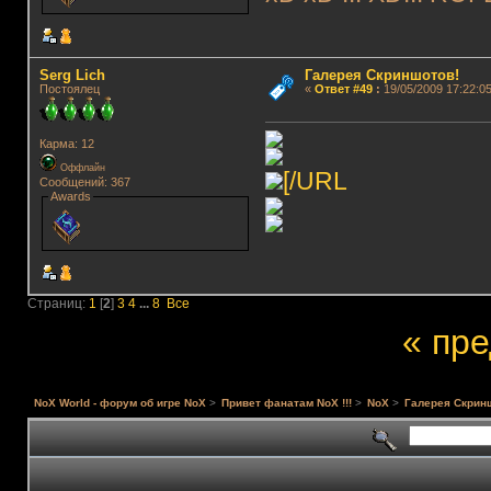
Serg Lich
Галерея Скриншотов!
Постоялец
«
Ответ #49
:
19/05/2009 17:22:05
Карма: 12
Оффлайн
[/URL
Сообщений: 367
Awards
Страниц:
1
[
2
]
3
4
...
8
Все
« пр
NoX World - форум об игре NoX
>
Привет фанатам NoX !!!
>
NoX
>
Галерея Скрин