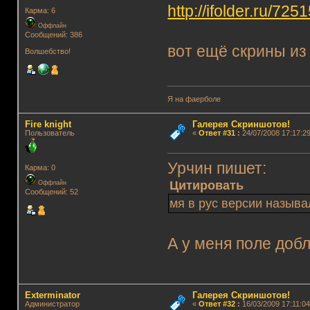
http://ifolder.ru/725
Карма: 6
Оффлайн
Сообщений: 386
вот ещё скрины из
Волшебство!
Я на фаерболе
Fire knight
Галерея Скриншотов!
Пользователь
«
Ответ #31
:
24/07/2008 17:17:29
Урчин пишет:
Карма: 0
Цитировать
Оффлайн
Сообщений: 52
мя в рус версии назыв
А у меня поле добл
Exterminator
Галерея Скриншотов!
Администратор
«
Ответ #32
:
16/03/2009 17:11:04