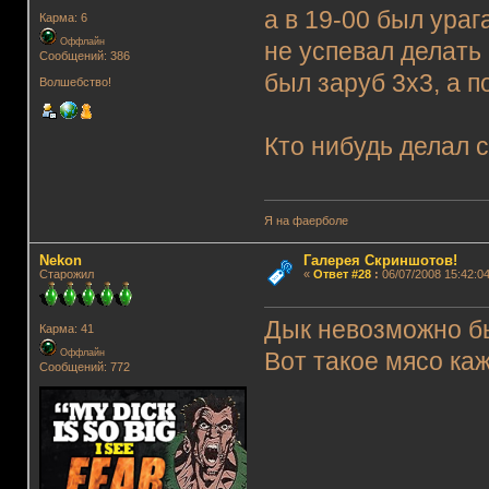
а в 19-00 был ураг
Карма: 6
Оффлайн
не успевал делат
Сообщений: 386
был заруб 3х3, а п
Волшебство!
Кто нибудь делал 
Я на фаерболе
Nekon
Галерея Скриншотов!
Старожил
«
Ответ #28
:
06/07/2008 15:42:04
Дык невозможно бы
Карма: 41
Оффлайн
Вот такое мясо ка
Сообщений: 772