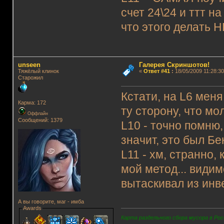
счет 24\24 и ттт н
что этого делать Н
unseen
Галерея Скриншотов!
Тяжёлый клинок
«
Ответ #41
:
18/05/2009 11:28:30
Старожил
Кстати, на L6 меня
Карма: 172
ту сторону, что мо
Оффлайн
Сообщений: 1379
L10 - точно помню,
значит, это был Бе
L11 - хм, странно,
мой метод... видим
вытаскивал из инв
А вы говорите, маг - имба
Awards
Карта раздельного сбора мусора в Рос