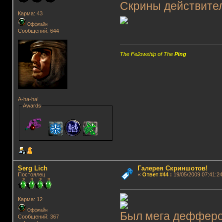
Скрины действител
Карма: 43
Оффлайн
Сообщений: 644
The Fellowship of The
Ping
A-ha-ha!
Awards
Serg Lich
Галерея Скриншотов!
Постоялец
«
Ответ #44
:
19/05/2009 07:41:24
Карма: 12
Оффлайн
Был мега деффером
Сообщений: 367