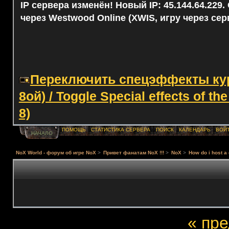
IP сервера изменён! Новый IP: 45.144.64.229
через Westwood Online (XWIS, игру через сер
Переключить спецэффекты курс
8ой) / Toggle Special effects of th
8)
ПОМОЩЬ
СТАТИСТИКА СЕРВЕРА
ПОИСК
КАЛЕНДАРЬ
ВОЙ
НАЧАЛО
NoX World - форум об игре NoX
>
Привет фанатам NoX !!!
>
NoX
>
How do i host a
« пр