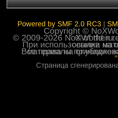
Powered by SMF 2.0 RC3
|
SM
Copyright © NoXWorl
© 2009-2026 NoXWorld.ru. All image
При использовании материалов ф
Все права на опубликованные на форуме NoXW
X
Страница сгенерирована 