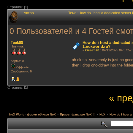
Страниц: [
1
]
Автор
Тема: How do i host a dedicated server
0 Пользователей и 4 Гостей смот
Teek89
How do i host a dedicated s
1:noxworld.ru?
Новичок
«
Ответ #0
:
04/12/2025 04:37:57 
ah ok so -serveronly is just no goo
Карма: 0
then i drop cnc-ddraw into the folder
Оффлайн
Сообщений: 6
Страниц: [
1
]
« пр
NoX World - форум об игре NoX
>
Привет фанатам NoX !!!
>
NoX
>
How do i host a